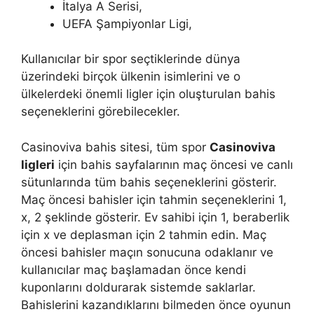
İtalya A Serisi,
UEFA Şampiyonlar Ligi,
Kullanıcılar bir spor seçtiklerinde dünya
üzerindeki birçok ülkenin isimlerini ve o
ülkelerdeki önemli ligler için oluşturulan bahis
seçeneklerini görebilecekler.
Casinoviva bahis sitesi, tüm spor
Casinoviva
ligleri
için bahis sayfalarının maç öncesi ve canlı
sütunlarında tüm bahis seçeneklerini gösterir.
Maç öncesi bahisler için tahmin seçeneklerini 1,
x, 2 şeklinde gösterir. Ev sahibi için 1, beraberlik
için x ve deplasman için 2 tahmin edin. Maç
öncesi bahisler maçın sonucuna odaklanır ve
kullanıcılar maç başlamadan önce kendi
kuponlarını doldurarak sistemde saklarlar.
Bahislerini kazandıklarını bilmeden önce oyunun