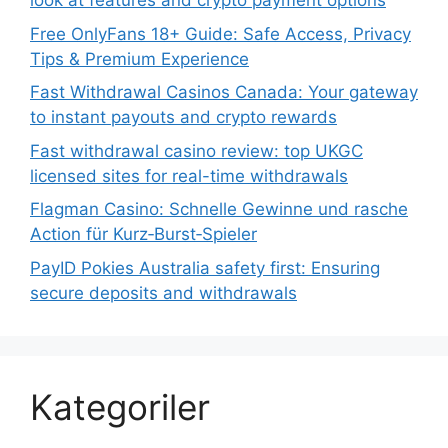
look at features and crypto payment options
Free OnlyFans 18+ Guide: Safe Access, Privacy
Tips & Premium Experience
Fast Withdrawal Casinos Canada: Your gateway
to instant payouts and crypto rewards
Fast withdrawal casino review: top UKGC
licensed sites for real-time withdrawals
Flagman Casino: Schnelle Gewinne und rasche
Action für Kurz‑Burst‑Spieler
PayID Pokies Australia safety first: Ensuring
secure deposits and withdrawals
Kategoriler