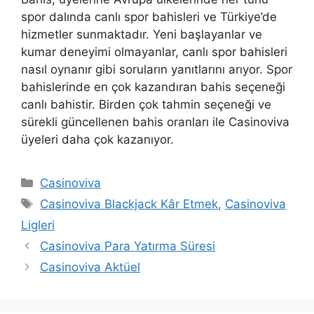
spor dalında canlı spor bahisleri ve Türkiye’de
hizmetler sunmaktadır. Yeni başlayanlar ve
kumar deneyimi olmayanlar, canlı spor bahisleri
nasıl oynanır gibi soruların yanıtlarını arıyor. Spor
bahislerinde en çok kazandıran bahis seçeneği
canlı bahistir. Birden çok tahmin seçeneği ve
sürekli güncellenen bahis oranları ile Casinoviva
üyeleri daha çok kazanıyor.
Kategoriler
Casinoviva
Etiketler
Casinoviva Blackjack Kâr Etmek
,
Casinoviva
Ligleri
Yazı
Casinoviva Para Yatırma Süresi
dolaşımı
Casinoviva Aktüel