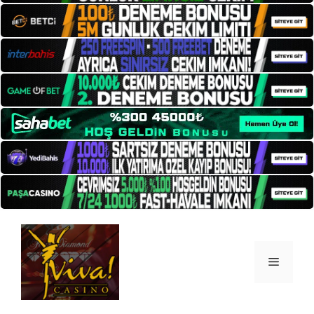
İçeriğe
atla
Menü