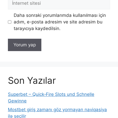
İnternet
sitesi
Daha sonraki yorumlarımda kullanılması için
adım, e-posta adresim ve site adresim bu
tarayıcıya kaydedilsin.
Son Yazılar
Superbet – Quick‑Fire Slots und Schnelle
Gewinne
Mostbet giriş zamanı göz yormayan naviqasiya
ilə seçilir