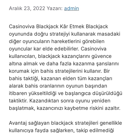
Aralık 23, 2022
Yazarı:
admin
Casinoviva Blackjack Kâr Etmek Blackjack
oyununda doğru stratejiyi kullanarak masadaki
diğer oyuncuların hareketlerini görebilen
oyuncular kar elde edebilirler. Casinoviva
kullanıcıları, blackjack kazançlarını güvence
altına almak ve daha fazla kazanma şanslarını
korumak için bahis stratejilerini kullanır. Bir
bahis taktiği, kazanan elden tüm kazançları
alarak bahis oranlarının oyunun başından
itibaren yükseltildiği ve başlangıca düşürüldüğü
taktiktir. Kazandıktan sonra oyunu yeniden
başlatmak, kazancınızı kaybetme riskini azaltır.
Avantaj sağlayan blackjack stratejileri genellikle
kullanıcıya fayda sağlarken, takip edilmediği