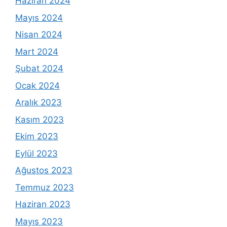
Haziran 2024
Mayıs 2024
Nisan 2024
Mart 2024
Şubat 2024
Ocak 2024
Aralık 2023
Kasım 2023
Ekim 2023
Eylül 2023
Ağustos 2023
Temmuz 2023
Haziran 2023
Mayıs 2023