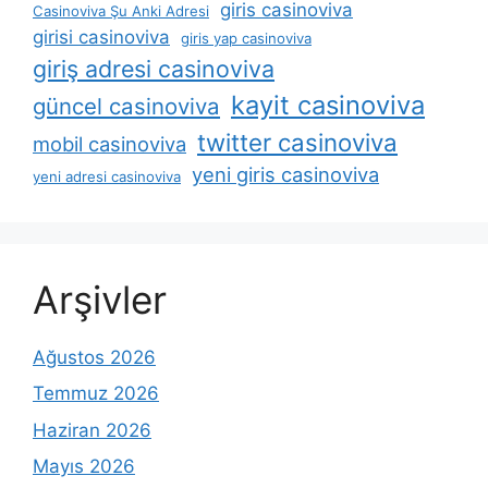
giris casinoviva
Casinoviva Şu Anki Adresi
girisi casinoviva
giris yap casinoviva
giriş adresi casinoviva
kayit casinoviva
güncel casinoviva
twitter casinoviva
mobil casinoviva
yeni giris casinoviva
yeni adresi casinoviva
Arşivler
Ağustos 2026
Temmuz 2026
Haziran 2026
Mayıs 2026