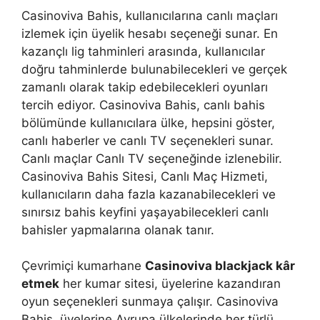
Casinoviva Bahis, kullanıcılarına canlı maçları
izlemek için üyelik hesabı seçeneği sunar. En
kazançlı lig tahminleri arasında, kullanıcılar
doğru tahminlerde bulunabilecekleri ve gerçek
zamanlı olarak takip edebilecekleri oyunları
tercih ediyor. Casinoviva Bahis, canlı bahis
bölümünde kullanıcılara ülke, hepsini göster,
canlı haberler ve canlı TV seçenekleri sunar.
Canlı maçlar Canlı TV seçeneğinde izlenebilir.
Casinoviva Bahis Sitesi, Canlı Maç Hizmeti,
kullanıcıların daha fazla kazanabilecekleri ve
sınırsız bahis keyfini yaşayabilecekleri canlı
bahisler yapmalarına olanak tanır.
Çevrimiçi kumarhane
Casinoviva blackjack kâr
etmek
her kumar sitesi, üyelerine kazandıran
oyun seçenekleri sunmaya çalışır. Casinoviva
Bahis, üyelerine Avrupa ülkelerinde her türlü