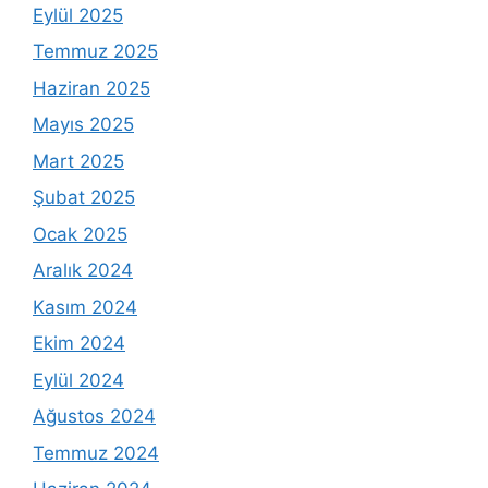
Eylül 2025
Temmuz 2025
Haziran 2025
Mayıs 2025
Mart 2025
Şubat 2025
Ocak 2025
Aralık 2024
Kasım 2024
Ekim 2024
Eylül 2024
Ağustos 2024
Temmuz 2024