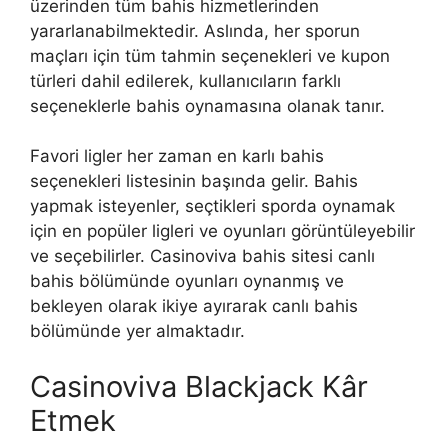
üzerinden tüm bahis hizmetlerinden
yararlanabilmektedir. Aslında, her sporun
maçları için tüm tahmin seçenekleri ve kupon
türleri dahil edilerek, kullanıcıların farklı
seçeneklerle bahis oynamasına olanak tanır.
Favori ligler her zaman en karlı bahis
seçenekleri listesinin başında gelir. Bahis
yapmak isteyenler, seçtikleri sporda oynamak
için en popüler ligleri ve oyunları görüntüleyebilir
ve seçebilirler. Casinoviva bahis sitesi canlı
bahis bölümünde oyunları oynanmış ve
bekleyen olarak ikiye ayırarak canlı bahis
bölümünde yer almaktadır.
Casinoviva Blackjack Kâr
Etmek