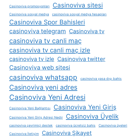
Casinoviva sitesi
Casinoviva promosyonları
Casinoviva sosyal medya
casinoviva sosyal medya hesapları
Casinoviva Spor Bahisleri
casinoviva telegram
Casinoviva tv
casinoviva tv canli maç
casinoviva tv canli maç izle
casinoviva tv izle
Casinoviva twitter
Casinoviva web sitesi
casinoviva whatsapp
casinoviva yasa dışı bahis
Casinoviva yeni adres
Casinoviva Yeni Adresi
Casinoviva Yeni Giriş
Casinoviva Yeni Bağlantısı
Casinoviva Üyelik
Casinoviva Yeni Giriş Adresi Nedir
casinoviva çevrimiçi destek
casinoviva ücretsiz bahis
Casinoviva üyeleri
Casinoviva Şikayet
Casinoviva İletişim