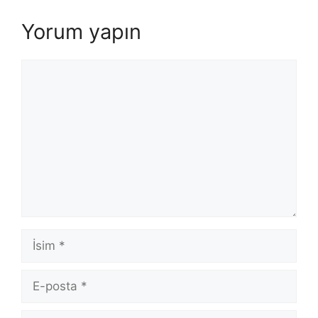
Yorum yapın
Yorum
İsim
E-
posta