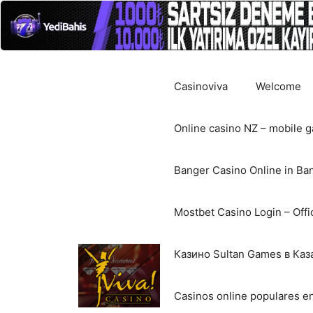
İçeriğe
atla
Casinoviva
Welcome
Online casino NZ – mobile g
Banger Casino Online in Ba
Mostbet Casino Login – Offi
Казино Sultan Games в Каз
Casinos online populares e