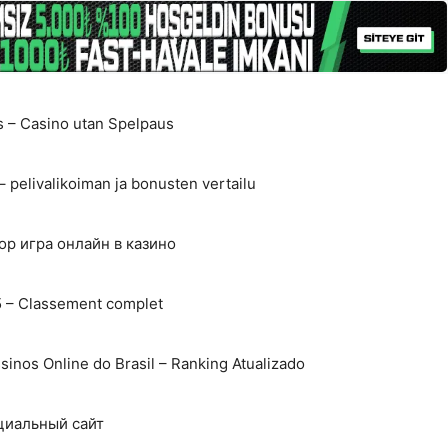
s – Casino utan Spelpaus
 pelivalikoiman ja bonusten vertailu
ор игра онлайн в казино
5 – Classement complet
inos Online do Brasil – Ranking Atualizado
ициальный сайт