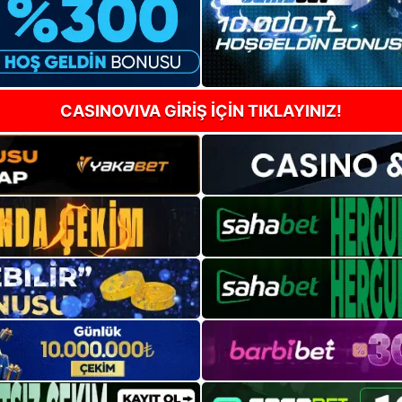
CASINOVIVA GİRİŞ İÇİN TIKLAYINIZ!