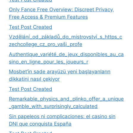
Only Fance Free Overview: Discreet Privacy,
Free Access & Premium Features
Test Post Created
Vzdělání_od_základů_do_mistrovství_s_https_c
zechcollege_cz_pro_vaši_profe
Authentique_variété_de_jeux_disponibles_au_ca
sino_en_ligne_pour_les_joueurs_r
Mosbet’in sade arayüzü yeni başlayanların
dikkatini nasıl çekiyor
Test Post Created
Remarkable_physics_and_plinko_offer_a_unique
_gamble_with_surprisingly_calculated
Sin papeleos ni complicaciones: el casino sin
DNI que conquista España