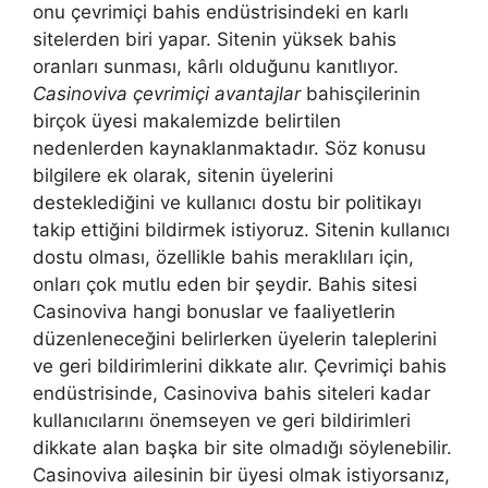
onu çevrimiçi bahis endüstrisindeki en karlı
sitelerden biri yapar. Sitenin yüksek bahis
oranları sunması, kârlı olduğunu kanıtlıyor.
Casinoviva çevrimiçi avantajlar
bahisçilerinin
birçok üyesi makalemizde belirtilen
nedenlerden kaynaklanmaktadır. Söz konusu
bilgilere ek olarak, sitenin üyelerini
desteklediğini ve kullanıcı dostu bir politikayı
takip ettiğini bildirmek istiyoruz. Sitenin kullanıcı
dostu olması, özellikle bahis meraklıları için,
onları çok mutlu eden bir şeydir. Bahis sitesi
Casinoviva hangi bonuslar ve faaliyetlerin
düzenleneceğini belirlerken üyelerin taleplerini
ve geri bildirimlerini dikkate alır. Çevrimiçi bahis
endüstrisinde, Casinoviva bahis siteleri kadar
kullanıcılarını önemseyen ve geri bildirimleri
dikkate alan başka bir site olmadığı söylenebilir.
Casinoviva ailesinin bir üyesi olmak istiyorsanız,