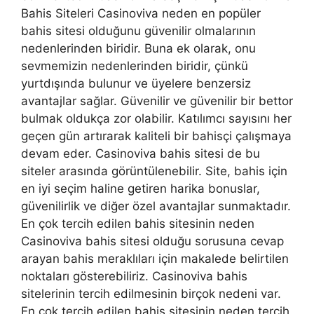
Bahis Siteleri Casinoviva neden en popüler
bahis sitesi olduğunu güvenilir olmalarının
nedenlerinden biridir. Buna ek olarak, onu
sevmemizin nedenlerinden biridir, çünkü
yurtdışında bulunur ve üyelere benzersiz
avantajlar sağlar. Güvenilir ve güvenilir bir bettor
bulmak oldukça zor olabilir. Katılımcı sayısını her
geçen gün artırarak kaliteli bir bahisçi çalışmaya
devam eder. Casinoviva bahis sitesi de bu
siteler arasında görüntülenebilir. Site, bahis için
en iyi seçim haline getiren harika bonuslar,
güvenilirlik ve diğer özel avantajlar sunmaktadır.
En çok tercih edilen bahis sitesinin neden
Casinoviva bahis sitesi olduğu sorusuna cevap
arayan bahis meraklıları için makalede belirtilen
noktaları gösterebiliriz. Casinoviva bahis
sitelerinin tercih edilmesinin birçok nedeni var.
En çok tercih edilen bahis sitesinin neden tercih