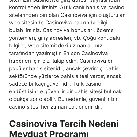
kontrol edebilirsiniz. Artık canlı bahis ve casino
sitelerinden biri olan Casinoviva için oluşturulan
web sitesinde Casinoviva hakkında bilgi
bulabilirsiniz. Casinoviva bonusları, ödeme
yöntemleri, giriş adresleri, vb. Çoğu konudaki
bilgiler, web sitemizdeki uzmanlarımız
tarafından yazılmıştır. En son Casinoviva
haberleri için bizi takip edin. Casinoviva en
popüler bahis sitesidir, ancak çevrimiçi bahis
sektöründe yüzlerce bahis sitesi vardır, ancak
sadece birkaçı güvenlidir. Türk casino
endüstrisinde güvenilir bir bahis sitesi bulmak
oldukça zor olabilir. Bu nedenle, güvenilir bir
casino sitesi her zaman çok önemlidir.
Casinoviva Tercih Nedeni
Mevduat Programı