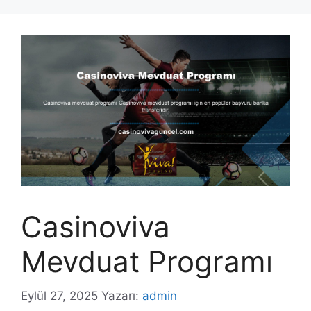
Casinoviva
Mevduat Programı
Eylül 27, 2025
Yazarı:
admin