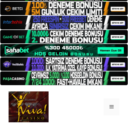
İçeriğe
atla
Menü