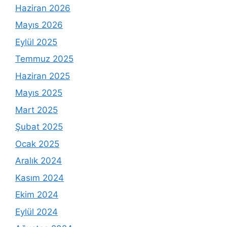
Haziran 2026
Mayıs 2026
Eylül 2025
Temmuz 2025
Haziran 2025
Mayıs 2025
Mart 2025
Şubat 2025
Ocak 2025
Aralık 2024
Kasım 2024
Ekim 2024
Eylül 2024