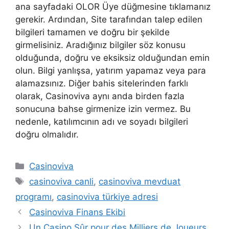
ana sayfadaki OLOR Üye düğmesine tıklamanız
gerekir. Ardından, Site tarafından talep edilen
bilgileri tamamen ve doğru bir şekilde
girmelisiniz. Aradığınız bilgiler söz konusu
olduğunda, doğru ve eksiksiz olduğundan emin
olun. Bilgi yanlışsa, yatırım yapamaz veya para
alamazsınız. Diğer bahis sitelerinden farklı
olarak, Casinoviva aynı anda birden fazla
sonucuna bahse girmenize izin vermez. Bu
nedenle, katılımcının adı ve soyadı bilgileri
doğru olmalıdır.
Kategoriler
Casinoviva
Etiketler
casinoviva canli
,
casinoviva mevduat
programı
,
casinoviva türkiye adresi
Yazı
Casinoviva Finans Ekibi
dolaşımı
Un Casino Sûr pour des Milliers de Joueurs