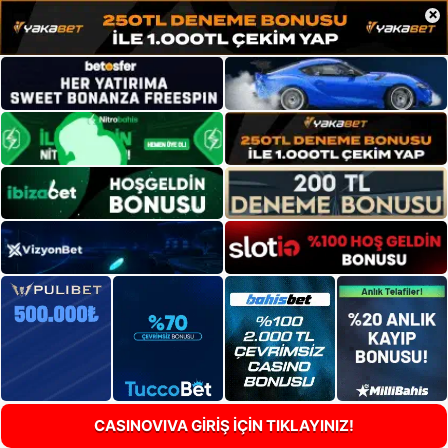
×
CASINOVIVA GİRİŞ İÇİN TIKLAYINIZ!