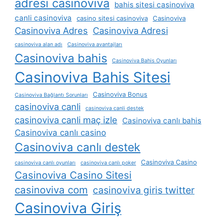
adresi casinoviva
bahis sitesi casinoviva
canli casinoviva
casino sitesi casinoviva
Casinoviva
Casinoviva Adres
Casinoviva Adresi
casinoviva alan adı
Casinoviva avantajları
Casinoviva bahis
Casinoviva Bahis Oyunları
Casinoviva Bahis Sitesi
Casinoviva Bonus
Casinoviva Bağlantı Sorunları
casinoviva canli
casinoviva canli destek
casinoviva canli maç izle
Casinoviva canlı bahis
Casinoviva canlı casino
Casinoviva canlı destek
Casinoviva Casino
casinoviva canlı oyunları
casinoviva canlı poker
Casinoviva Casino Sitesi
casinoviva com
casinoviva giris twitter
Casinoviva Giriş