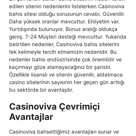
edilen sitenin nedenlerini listelerken Casinoviva
bahis sitesi olduğu sorusunun cevabı. Güvenilir.
Daha yüksek oranlar mevcuttur. Ehliyetim var.
Yurtdışında bulunuyor. Bonus aralığı oldukça
geniş. 7-24 Müşteri desteği mevcuttur. Yukarıda
belirtilen nedenler, Casinoviva bahis sitelerini
tek kelimeyle tercih etmemizin nedenidir. Bu
nedenler bahis endüstrisinde çok önemlidir ve
kaçırmayı göze alamayacağınız bir şanstır.
Özellikle lisanslı ve sitenin güvenilir, aldatmaca
casino sitelerinin sayısının her geçen gün arttığı
bu sektörde bir avantajdır.
Casinoviva Çevrimiçi
Avantajlar
Casinoviva bahsettiğimiz avantajları sunar ve