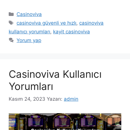
Kategoriler
Casinoviva
Etiketler
casinoviva güvenli ve hızlı
,
casinoviva
kullanıcı yorumları
,
kayit casinoviva
Yorum yap
Casinoviva Kullanıcı
Yorumları
Kasım 24, 2023
Yazarı:
admin