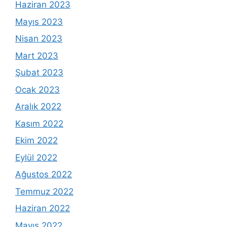
Haziran 2023
Mayıs 2023
Nisan 2023
Mart 2023
Şubat 2023
Ocak 2023
Aralık 2022
Kasım 2022
Ekim 2022
Eylül 2022
Ağustos 2022
Temmuz 2022
Haziran 2022
Mayıs 2022