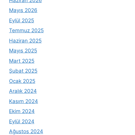
Haziran 2026
Mayıs 2026
Eylül 2025
Temmuz 2025
Haziran 2025
Mayıs 2025
Mart 2025
Şubat 2025
Ocak 2025
Aralık 2024
Kasım 2024
Ekim 2024
Eylül 2024
Ağustos 2024