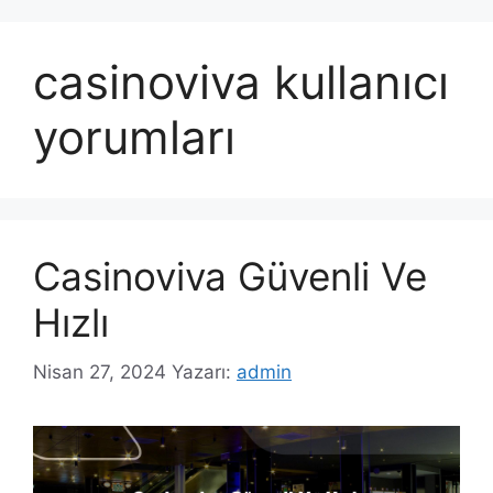
casinoviva kullanıcı
yorumları
Casinoviva Güvenli Ve
Hızlı
Nisan 27, 2024
Yazarı:
admin