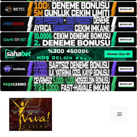
İçeriğe
atla
Menü