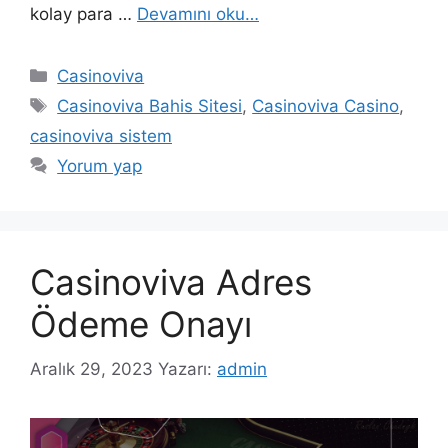
kolay para …
Devamını oku…
Kategoriler
Casinoviva
Etiketler
Casinoviva Bahis Sitesi
,
Casinoviva Casino
,
casinoviva sistem
Yorum yap
Casinoviva Adres
Ödeme Onayı
Aralık 29, 2023
Yazarı:
admin