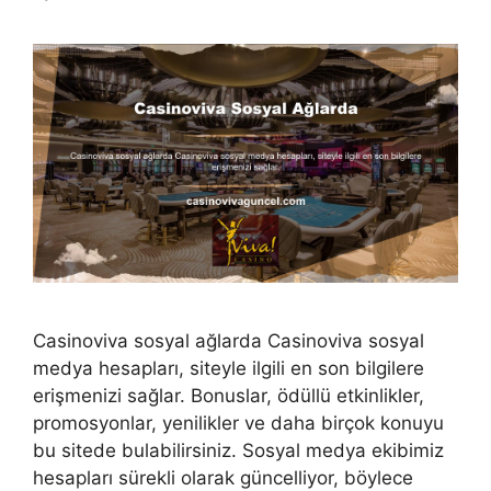
Casinoviva sosyal ağlarda Casinoviva sosyal
medya hesapları, siteyle ilgili en son bilgilere
erişmenizi sağlar. Bonuslar, ödüllü etkinlikler,
promosyonlar, yenilikler ve daha birçok konuyu
bu sitede bulabilirsiniz. Sosyal medya ekibimiz
hesapları sürekli olarak güncelliyor, böylece