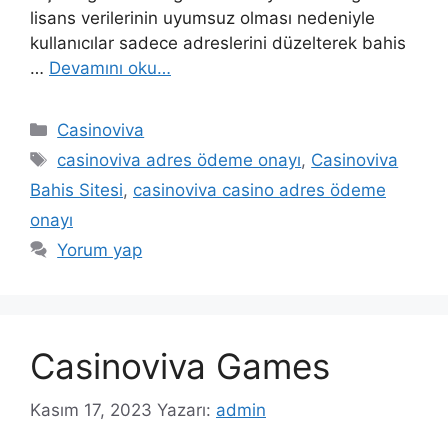
lisans verilerinin uyumsuz olması nedeniyle
kullanıcılar sadece adreslerini düzelterek bahis
…
Devamını oku…
Kategoriler
Casinoviva
Etiketler
casinoviva adres ödeme onayı
,
Casinoviva
Bahis Sitesi
,
casinoviva casino adres ödeme
onayı
Yorum yap
Casinoviva Games
Kasım 17, 2023
Yazarı:
admin