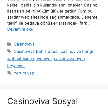
kaliteli bahis için kullandıklarını onaylar. Casino
lisansları belirli yükümlülükler getirir. Tüm bu
şartlar web sitesinde sağlanmaktadır. Deneme
teklifi ile bedava dönüşler arasındaki fark …
Devamını oku…
Kategoriler
Casinoviva
Etiketler
Casinoviva Bahis Sitesi
,
casinoviva hangi
web sitesine güveniyor
,
casinoviva oyun
heyecanı
Yorum yap
Casinoviva Sosyal