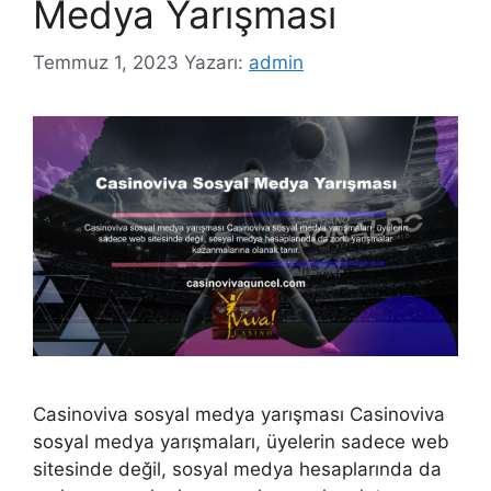
Medya Yarışması
Temmuz 1, 2023
Yazarı:
admin
Casinoviva sosyal medya yarışması Casinoviva
sosyal medya yarışmaları, üyelerin sadece web
sitesinde değil, sosyal medya hesaplarında da