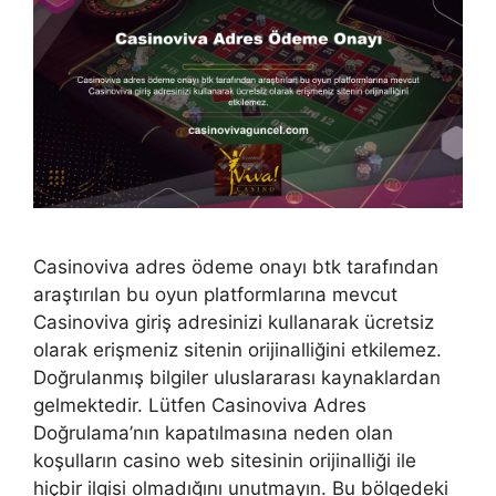
Casinoviva adres ödeme onayı btk tarafından
araştırılan bu oyun platformlarına mevcut
Casinoviva giriş adresinizi kullanarak ücretsiz
olarak erişmeniz sitenin orijinalliğini etkilemez.
Doğrulanmış bilgiler uluslararası kaynaklardan
gelmektedir. Lütfen Casinoviva Adres
Doğrulama’nın kapatılmasına neden olan
koşulların casino web sitesinin orijinalliği ile
hiçbir ilgisi olmadığını unutmayın. Bu bölgedeki