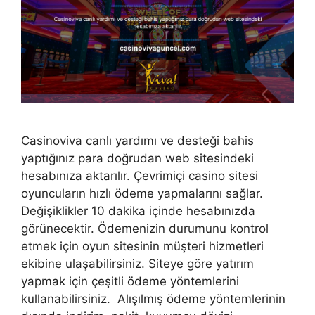
Casinoviva canlı yardımı ve desteği bahis
yaptığınız para doğrudan web sitesindeki
hesabınıza aktarılır. Çevrimiçi casino sitesi
oyuncuların hızlı ödeme yapmalarını sağlar.
Değişiklikler 10 dakika içinde hesabınızda
görünecektir. Ödemenizin durumunu kontrol
etmek için oyun sitesinin müşteri hizmetleri
ekibine ulaşabilirsiniz. Siteye göre yatırım
yapmak için çeşitli ödeme yöntemlerini
kullanabilirsiniz. Alışılmış ödeme yöntemlerinin