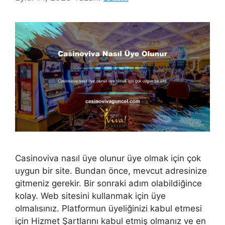
Casinoviva nasıl üye olunur üye olmak için çok
uygun bir site. Bundan önce, mevcut adresinize
gitmeniz gerekir. Bir sonraki adım olabildiğince
kolay. Web sitesini kullanmak için üye
olmalısınız. Platformun üyeliğinizi kabul etmesi
için Hizmet Şartlarını kabul etmiş olmanız ve en