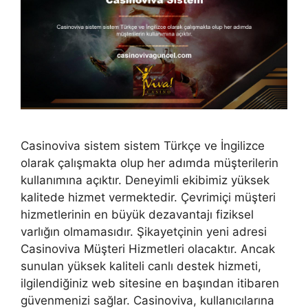
Casinoviva sistem sistem Türkçe ve İngilizce
olarak çalışmakta olup her adımda müşterilerin
kullanımına açıktır. Deneyimli ekibimiz yüksek
kalitede hizmet vermektedir. Çevrimiçi müşteri
hizmetlerinin en büyük dezavantajı fiziksel
varlığın olmamasıdır. Şikayetçinin yeni adresi
Casinoviva Müşteri Hizmetleri olacaktır. Ancak
sunulan yüksek kaliteli canlı destek hizmeti,
ilgilendiğiniz web sitesine en başından itibaren
güvenmenizi sağlar. Casinoviva, kullanıcılarına