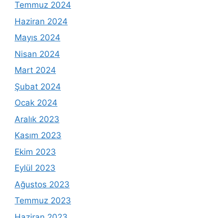
Temmuz 2024
Haziran 2024
Mayıs 2024
Nisan 2024
Mart 2024
Şubat 2024
Ocak 2024
Aralık 2023
Kasım 2023
Ekim 2023
Eylül 2023
Ağustos 2023
Temmuz 2023
Haziran 2023