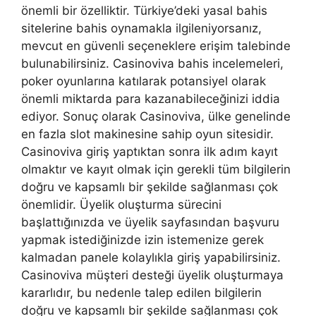
önemli bir özelliktir. Türkiye’deki yasal bahis
sitelerine bahis oynamakla ilgileniyorsanız,
mevcut en güvenli seçeneklere erişim talebinde
bulunabilirsiniz. Casinoviva bahis incelemeleri,
poker oyunlarına katılarak potansiyel olarak
önemli miktarda para kazanabileceğinizi iddia
ediyor. Sonuç olarak Casinoviva, ülke genelinde
en fazla slot makinesine sahip oyun sitesidir.
Casinoviva giriş yaptıktan sonra ilk adım kayıt
olmaktır ve kayıt olmak için gerekli tüm bilgilerin
doğru ve kapsamlı bir şekilde sağlanması çok
önemlidir. Üyelik oluşturma sürecini
başlattığınızda ve üyelik sayfasından başvuru
yapmak istediğinizde izin istemenize gerek
kalmadan panele kolaylıkla giriş yapabilirsiniz.
Casinoviva müşteri desteği üyelik oluşturmaya
kararlıdır, bu nedenle talep edilen bilgilerin
doğru ve kapsamlı bir şekilde sağlanması çok