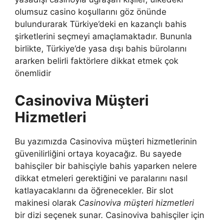
olumsuz casino koşullarını göz önünde
bulundurarak Türkiye’deki en kazançlı bahis
şirketlerini seçmeyi amaçlamaktadır. Bununla
birlikte, Türkiye’de yasa dışı bahis bürolarını
ararken belirli faktörlere dikkat etmek çok
önemlidir
Casinoviva Müşteri
Hizmetleri
Bu yazımızda Casinoviva müşteri hizmetlerinin
güvenilirliğini ortaya koyacağız. Bu sayede
bahisçiler bir bahisçiyle bahis yaparken nelere
dikkat etmeleri gerektiğini ve paralarını nasıl
katlayacaklarını da öğrenecekler. Bir slot
makinesi olarak
Casinoviva müşteri hizmetleri
bir dizi seçenek sunar. Casinoviva bahisçiler için