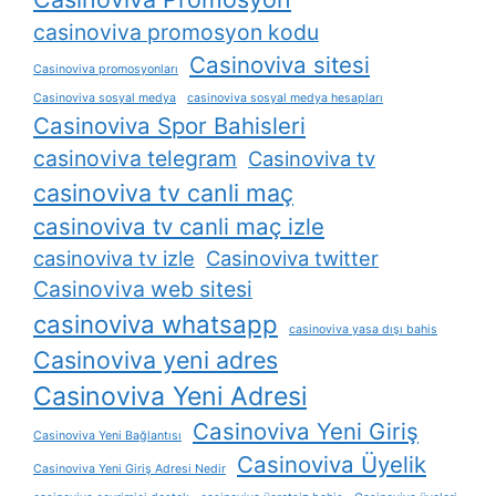
casinoviva promosyon kodu
Casinoviva sitesi
Casinoviva promosyonları
Casinoviva sosyal medya
casinoviva sosyal medya hesapları
Casinoviva Spor Bahisleri
casinoviva telegram
Casinoviva tv
casinoviva tv canli maç
casinoviva tv canli maç izle
casinoviva tv izle
Casinoviva twitter
Casinoviva web sitesi
casinoviva whatsapp
casinoviva yasa dışı bahis
Casinoviva yeni adres
Casinoviva Yeni Adresi
Casinoviva Yeni Giriş
Casinoviva Yeni Bağlantısı
Casinoviva Üyelik
Casinoviva Yeni Giriş Adresi Nedir