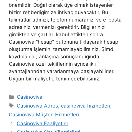
önemlidir. Doğal olarak üye olmak isteyenler
bizim rehberliğimize ihtiyaç duyacaktır. Bu
talimatlar adınızı, telefon numaranızı ve e-posta
adresinizi vermenizi gerektirir. Bilgilerinizi
girdikten ve şartları kabul ettikten sonra
Casinoviva “hesap” butonuna tıklayarak hesap
oluşturma işlemini tamamlayabilirsiniz. Şimdi
kaydolanlar, anlaşma sonuçlandığında
Casinoviva özel tekliflerinin ayrıcalıklı
avantajlarından yararlanmaya başlayabilirler.
Uygun bir maliyetle temin edebilirsiniz.
Kategoriler
Casinoviva
Etiketler
Casinoviva Adres
,
casinoviva hizmetleri
,
Casinoviva Müşteri Hizmetleri
Yazı
Casinoviva Faaliyetler
dolaşımı