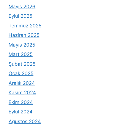
Mayıs 2026
Eylül 2025
Temmuz 2025
Haziran 2025
Mayıs 2025
Mart 2025
Şubat 2025
Ocak 2025
Aralık 2024
Kasım 2024
Ekim 2024
Eylül 2024
Ağustos 2024