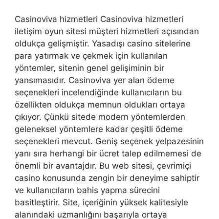
Casinoviva hizmetleri Casinoviva hizmetleri
iletişim oyun sitesi müşteri hizmetleri açısından
oldukça gelişmiştir. Yasadışı casino sitelerine
para yatırmak ve çekmek için kullanılan
yöntemler, sitenin genel gelişiminin bir
yansımasıdır. Casinoviva yer alan ödeme
seçenekleri incelendiğinde kullanıcıların bu
özellikten oldukça memnun oldukları ortaya
çıkıyor. Çünkü sitede modern yöntemlerden
geleneksel yöntemlere kadar çeşitli ödeme
seçenekleri mevcut. Geniş seçenek yelpazesinin
yanı sıra herhangi bir ücret talep edilmemesi de
önemli bir avantajdır. Bu web sitesi, çevrimiçi
casino konusunda zengin bir deneyime sahiptir
ve kullanıcıların bahis yapma sürecini
basitleştirir. Site, içeriğinin yüksek kalitesiyle
alanındaki uzmanlığını başarıyla ortaya