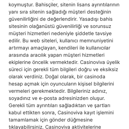
koymuştur. Bahisçiler, sitenin lisans ayrıntılarının
yanı sıra sitenin sağladığı müşteri desteğinin
güvenilirliğini de değerlendirir. Yasadışı bahis
sitesinin olağanüstü güvenilirliği ve sorunsuz
müşteri hizmetleri nedeniyle şiddetle tavsiye
edilir. Bu web siteleri, kullanıcı memnuniyetini
artırmayı amaçlayan, kendileri ile kullanıcılar
arasında aracılık yapan müşteri hizmetleri
ekiplerine öncelik vermektedir. Casinoviva üyelik
süreci için gerekli tüm bilgileri doğru ve eksiksiz
olarak verdiniz. Doğal olarak, bir casinoda
hesap açmak için oyuncuların kişisel bilgilerini
vermeleri gerekmektedir. Bilgileriniz adınız,
soyadınız ve e-posta adresinizden oluşur.
Gerekli tüm ayrıntıları sağladıktan ve şartları
kabul ettikten sonra, Casinoviva kayıt işlemini
tamamlamak için gönder düğmesine
tıklayabilirsiniz. Casinoviva aktivitelerine