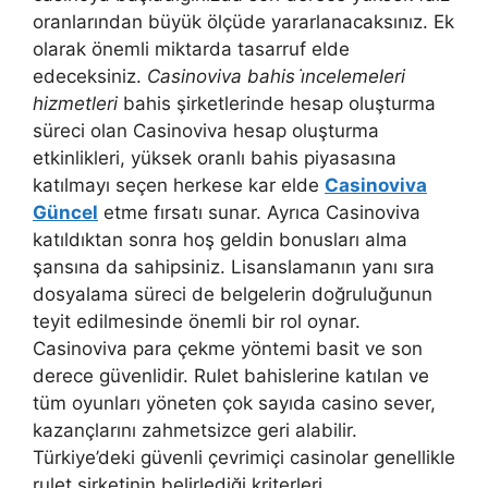
oranlarından büyük ölçüde yararlanacaksınız. Ek
olarak önemli miktarda tasarruf elde
edeceksiniz.
Casinoviva bahis i̇ncelemeleri
hizmetleri
bahis şirketlerinde hesap oluşturma
süreci olan Casinoviva hesap oluşturma
etkinlikleri, yüksek oranlı bahis piyasasına
katılmayı seçen herkese kar elde
Casinoviva
Güncel
etme fırsatı sunar. Ayrıca Casinoviva
katıldıktan sonra hoş geldin bonusları alma
şansına da sahipsiniz. Lisanslamanın yanı sıra
dosyalama süreci de belgelerin doğruluğunun
teyit edilmesinde önemli bir rol oynar.
Casinoviva para çekme yöntemi basit ve son
derece güvenlidir. Rulet bahislerine katılan ve
tüm oyunları yöneten çok sayıda casino sever,
kazançlarını zahmetsizce geri alabilir.
Türkiye’deki güvenli çevrimiçi casinolar genellikle
rulet şirketinin belirlediği kriterleri