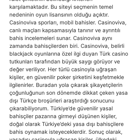
karşılamaktadır. Bu siteyi seçmenin temel
nedeninin oyun lisansının olduğu açıktır.
Casinoviva sporları, mobil bahisler. Casinoviva,
canlı maçları kapsamasıyla tanınır ve ayrıntılı
bahis incelemeleri sunar. Casinoviva aynı
zamanda bahisçilerden biri. Casinoviva, belirli
blackjack oyunlarına özel ilgi duyan Türk casino
tutkunları tarafından büyük saygı görüyor ve
değer veriliyor. Her türlü casinoyla uğraşan
kişiler, en güvenilir poker şirketini keşfetmekle
ilgilenirler. Buradan yola çıkarak şikayetçilerin
çoğunluğunun son dönemde dikkat çeken yasa
dışı Türkçe broşürleri araştırdığı sonucunu
çıkarabiliyorum. Türkiye’de güvenilir yasal
bahisçiler pazarına girmeyi düşünen kişiler,
doğal olarak Türkiye’deki yasa dışı bahisçilere
bahis oynamak isteyeceklerdir. Sonuç olarak,
yasadışı casinoyla uğraşan kişiler, ülkedeki