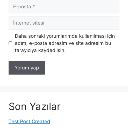
E-
posta
İnternet
sitesi
Daha sonraki yorumlarımda kullanılması için
adım, e-posta adresim ve site adresim bu
tarayıcıya kaydedilsin.
Son Yazılar
Test Post Created