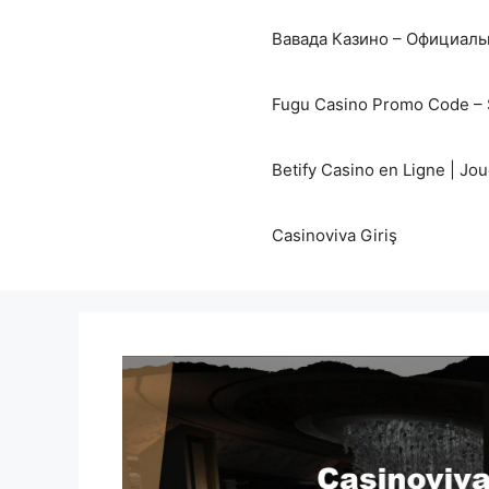
Вавада Казино – Официаль
Fugu Casino Promo Code – S
Betify Casino en Ligne | Jou
Casinoviva Giriş