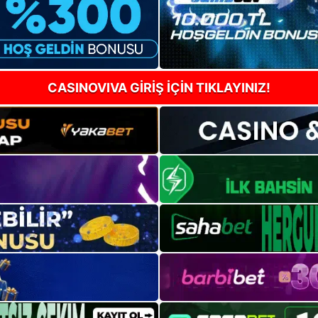
CASINOVIVA GİRİŞ İÇİN TIKLAYINIZ!