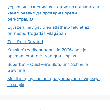
yep казино мнения: как да четем отзивите и
какво реално да проверим преди
регистрация
Egyszerű navigáció és átlátható felület az
onlinesportfogadás világában
Test Post Created
Kaasino’s welkom bonus in 2026: hoe je
optimaal profiteert van gratis spins
Superbet – Quick‑Fire Slots und Schnelle
Gewinne
Mostbet giriş zamanı göz yormayan naviqasiya
ilə seçilir