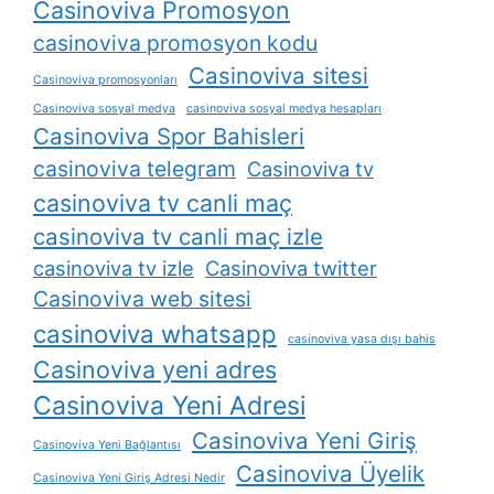
Casinoviva Promosyon
casinoviva promosyon kodu
Casinoviva sitesi
Casinoviva promosyonları
Casinoviva sosyal medya
casinoviva sosyal medya hesapları
Casinoviva Spor Bahisleri
casinoviva telegram
Casinoviva tv
casinoviva tv canli maç
casinoviva tv canli maç izle
casinoviva tv izle
Casinoviva twitter
Casinoviva web sitesi
casinoviva whatsapp
casinoviva yasa dışı bahis
Casinoviva yeni adres
Casinoviva Yeni Adresi
Casinoviva Yeni Giriş
Casinoviva Yeni Bağlantısı
Casinoviva Üyelik
Casinoviva Yeni Giriş Adresi Nedir