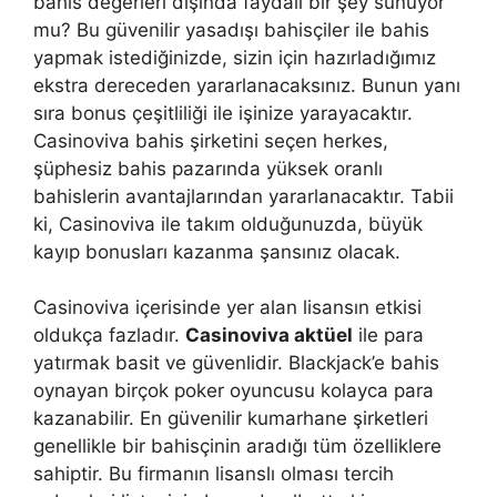
bahis değerleri dışında faydalı bir şey sunuyor
mu? Bu güvenilir yasadışı bahisçiler ile bahis
yapmak istediğinizde, sizin için hazırladığımız
ekstra dereceden yararlanacaksınız. Bunun yanı
sıra bonus çeşitliliği ile işinize yarayacaktır.
Casinoviva bahis şirketini seçen herkes,
şüphesiz bahis pazarında yüksek oranlı
bahislerin avantajlarından yararlanacaktır. Tabii
ki, Casinoviva ile takım olduğunuzda, büyük
kayıp bonusları kazanma şansınız olacak.
Casinoviva içerisinde yer alan lisansın etkisi
oldukça fazladır.
Casinoviva aktüel
ile para
yatırmak basit ve güvenlidir. Blackjack’e bahis
oynayan birçok poker oyuncusu kolayca para
kazanabilir. En güvenilir kumarhane şirketleri
genellikle bir bahisçinin aradığı tüm özelliklere
sahiptir. Bu firmanın lisanslı olması tercih