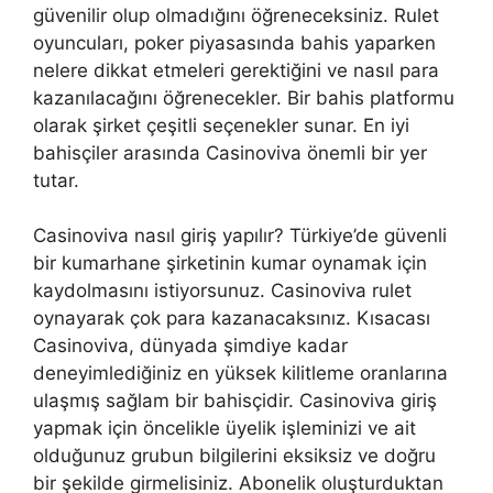
güvenilir olup olmadığını öğreneceksiniz. Rulet
oyuncuları, poker piyasasında bahis yaparken
nelere dikkat etmeleri gerektiğini ve nasıl para
kazanılacağını öğrenecekler. Bir bahis platformu
olarak şirket çeşitli seçenekler sunar. En iyi
bahisçiler arasında Casinoviva önemli bir yer
tutar.
Casinoviva nasıl giriş yapılır? Türkiye’de güvenli
bir kumarhane şirketinin kumar oynamak için
kaydolmasını istiyorsunuz. Casinoviva rulet
oynayarak çok para kazanacaksınız. Kısacası
Casinoviva, dünyada şimdiye kadar
deneyimlediğiniz en yüksek kilitleme oranlarına
ulaşmış sağlam bir bahisçidir. Casinoviva giriş
yapmak için öncelikle üyelik işleminizi ve ait
olduğunuz grubun bilgilerini eksiksiz ve doğru
bir şekilde girmelisiniz. Abonelik oluşturduktan