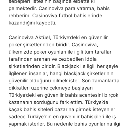
sebepleri listesinin başında elbette ki
gelmektedir. Casinoviva para yatırma, bahis
rehberim. Casinoviva futbol bahislerinde
kazandığını kaybetti.
Casinoviva Aktüel, Türkiye’deki en güvenilir
poker şirketlerinden biridir. Casinoviva,
ülkemizde poker oyunları ile ilgili tüm taraflar
tarafından aranan ve cezbedilen iddia
şirketlerinden biridir. Blackjack ile ilgili her şeyle
ilgilenen insanlar, hangi blackjack şirketlerinin
güvenilir olduğunu bilmek ister. Son zamanlarda
dikkatleri üzerine çekmeye başlayan
Türkiye’deki en güvenilir bahis acentesini birçok
kazananın sorduğunu fark ettim. Türkiye’de
kaçak bahis siteleri pazarına girmek isteyenler
sadece Türkiye’nin en güvenilir bahisçileri ile iş
yapmak isterler. Bu nedenle bahis oyunlarına ilgi