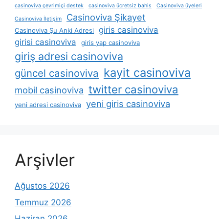
casinoviva çevrimiçi destek
casinoviva ücretsiz bahis
Casinoviva üyeleri
Casinoviva Şikayet
Casinoviva İletişim
giris casinoviva
Casinoviva Şu Anki Adresi
girisi casinoviva
giris yap casinoviva
giriş adresi casinoviva
kayit casinoviva
güncel casinoviva
twitter casinoviva
mobil casinoviva
yeni giris casinoviva
yeni adresi casinoviva
Arşivler
Ağustos 2026
Temmuz 2026
Haziran 2026