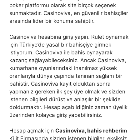
poker platformu olarak site birçok seçenek
sunmaktadır. Casinoviva, en güvenilir bahisçiler
arasında lider bir konuma sahiptir.
Casinoviva hesabına giriş yapın. Rulet oynamak
için Türkiye’de yasal bir bahisçiye girmek
istiyorum. Casinoviva ile bahis oynayarak
kazanç sağlayabileceksiniz. Ancak Casinoviva,
kumarhane oyunlarındaki inanılmaz yüksek
oranlarıyla dünya çapında tanınan sağlam bir
bahistir. Casinoviva kayıt olduktan sonra
yapmanız gereken ilk şey üye olmak ve sizden
istenen bilgileri dürüst ve anlaşılır bir şekilde
doldurmaktır. Hesap açabildiğiniz zaman üyelik
üzerinden kolayca giriş yapabilirsiniz.
Hesap açmak için
Casinoviva, bahis rehberim
Kilit Firmasında sizden istenen bilgileri eksiksiz