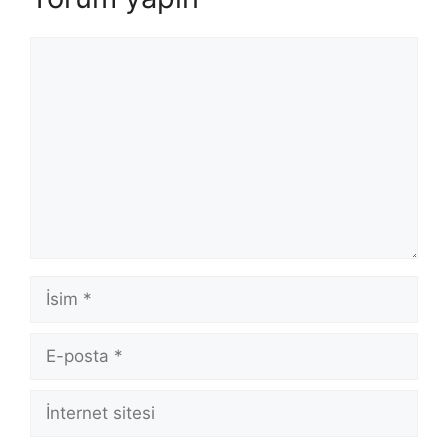
Yorum
İsim
E-
posta
İnternet
sitesi