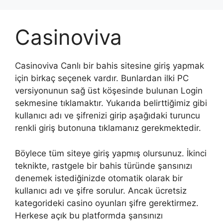
Casinoviva
Casinoviva Canlı bir bahis sitesine giriş yapmak
için birkaç seçenek vardır. Bunlardan ilki PC
versiyonunun sağ üst köşesinde bulunan Login
sekmesine tıklamaktır. Yukarıda belirttiğimiz gibi
kullanıcı adı ve şifrenizi girip aşağıdaki turuncu
renkli giriş butonuna tıklamanız gerekmektedir.
Böylece tüm siteye giriş yapmış olursunuz. İkinci
teknikte, rastgele bir bahis türünde şansınızı
denemek istediğinizde otomatik olarak bir
kullanıcı adı ve şifre sorulur. Ancak ücretsiz
kategorideki casino oyunları şifre gerektirmez.
Herkese açık bu platformda şansınızı