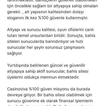
için öncelikle sağlam bir altyapıya sahip olmaları
gerekir. , alt yapısının kalitesinden dolayı
sloganını ilk kez %100 güvenle kullanmıştır.
Altyapı ve sunucu kalitesi, oyun ofislerini canlı
tutan temel unsurlardan biridir. Sonuçta, bahis
siteleri sunucularda barındırılıyor ve hızlı
sunucular her şeyin sorunsuz çalışmasını
sağlıyor.
Yurtdışında belirlenen güncel ve güvenilir
altyapıya sahip aktif sunucular, bahis sitesi
üyelerini oldukça memnun etmektedir.
Casinoviva %100 güven misyonu da burada
devreye giriyor. Bir bahis sitesi olabilmek için
sunucu güvenine ek olarak finansal işlemlerin