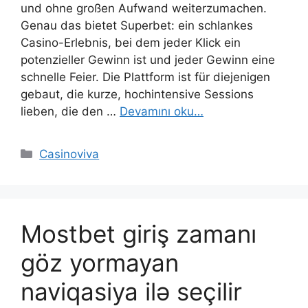
und ohne großen Aufwand weiterzumachen.
Genau das bietet Superbet: ein schlankes
Casino-Erlebnis, bei dem jeder Klick ein
potenzieller Gewinn ist und jeder Gewinn eine
schnelle Feier. Die Plattform ist für diejenigen
gebaut, die kurze, hochintensive Sessions
lieben, die den …
Devamını oku…
Kategoriler
Casinoviva
Mostbet giriş zamanı
göz yormayan
naviqasiya ilə seçilir