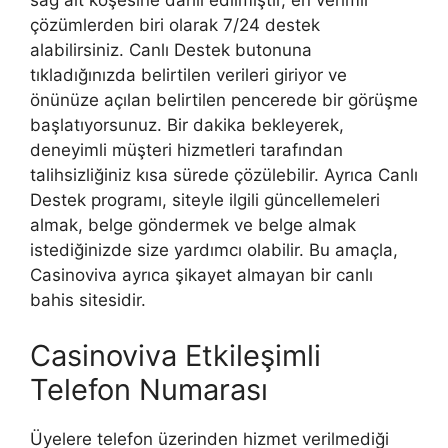
sağ alt köşesine dahil edilmiştir, en verimli
çözümlerden biri olarak 7/24 destek
alabilirsiniz. Canlı Destek butonuna
tıkladığınızda belirtilen verileri giriyor ve
önünüze açılan belirtilen pencerede bir görüşme
başlatıyorsunuz. Bir dakika bekleyerek,
deneyimli müşteri hizmetleri tarafından
talihsizliğiniz kısa sürede çözülebilir. Ayrıca Canlı
Destek programı, siteyle ilgili güncellemeleri
almak, belge göndermek ve belge almak
istediğinizde size yardımcı olabilir. Bu amaçla,
Casinoviva ayrıca şikayet almayan bir canlı
bahis sitesidir.
Casinoviva Etkileşimli
Telefon Numarası
Üyelere telefon üzerinden hizmet verilmediği