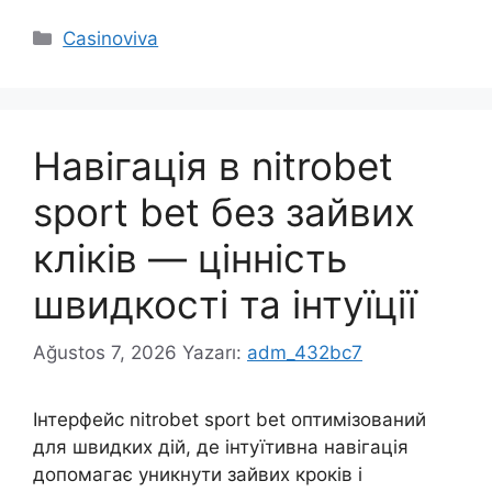
Kategoriler
Casinoviva
Навігація в nitrobet
sport bet без зайвих
кліків — цінність
швидкості та інтуїції
Ağustos 7, 2026
Yazarı:
adm_432bc7
Інтерфейс nitrobet sport bet оптимізований
для швидких дій, де інтуїтивна навігація
допомагає уникнути зайвих кроків і