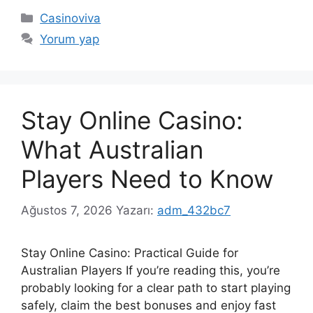
Kategoriler
Casinoviva
Yorum yap
Stay Online Casino:
What Australian
Players Need to Know
Ağustos 7, 2026
Yazarı:
adm_432bc7
Stay Online Casino: Practical Guide for
Australian Players If you’re reading this, you’re
probably looking for a clear path to start playing
safely, claim the best bonuses and enjoy fast