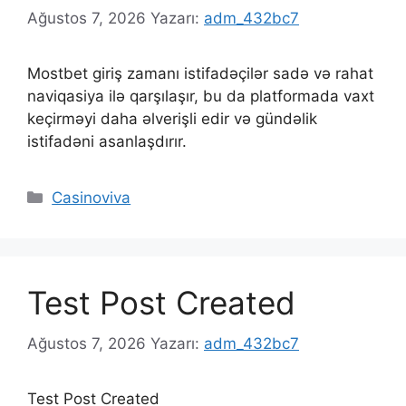
Ağustos 7, 2026
Yazarı:
adm_432bc7
Mostbet giriş zamanı istifadəçilər sadə və rahat
naviqasiya ilə qarşılaşır, bu da platformada vaxt
keçirməyi daha əlverişli edir və gündəlik
istifadəni asanlaşdırır.
Kategoriler
Casinoviva
Test Post Created
Ağustos 7, 2026
Yazarı:
adm_432bc7
Test Post Created