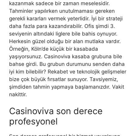
kazanmak sadece bir zaman meselesidir.
Tahminler yapılırken unutulmaması gereken
gerekli kararları vermek yeterlidir. İyi bir strateji
daha fazla para kazandırabilir. Ofis şimdi 3.
seviyenin altındaki liglere bile bahis oynuyor.
Herkesin güzel olduğu bir alan mutlaka vardır.
Örneğin, Köln’de küçük bir kasabada
yaşıyorsunuz. Casinoviva kasaba grubuna bile
bahse girdi. Bu grubun durumunu senden daha
iyi kim bilebilir? Rekabet ve teknolojik gelişmeler
bize çok büyük fırsatlar sunuyor. Tavsiyemiz,
şimdiden tahmin yapmaya başlamanızdır. Vakit
nakittir.
Casinoviva son derece
profesyonel