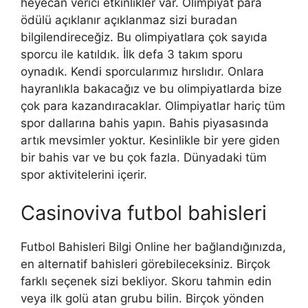
heyecan verici etkinlikler var. Olimpiyat para
ödülü açıklanır açıklanmaz sizi buradan
bilgilendireceğiz. Bu olimpiyatlara çok sayıda
sporcu ile katıldık. İlk defa 3 takım sporu
oynadık. Kendi sporcularımız hırslıdır. Onlara
hayranlıkla bakacağız ve bu olimpiyatlarda bize
çok para kazandıracaklar. Olimpiyatlar hariç tüm
spor dallarına bahis yapın. Bahis piyasasında
artık mevsimler yoktur. Kesinlikle bir yere giden
bir bahis var ve bu çok fazla. Dünyadaki tüm
spor aktivitelerini içerir.
Casinoviva futbol bahisleri
Futbol Bahisleri Bilgi Online her bağlandığınızda,
en alternatif bahisleri görebileceksiniz. Birçok
farklı seçenek sizi bekliyor. Skoru tahmin edin
veya ilk golü atan grubu bilin. Birçok yönden