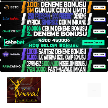
İçeriğe
atla
Menü