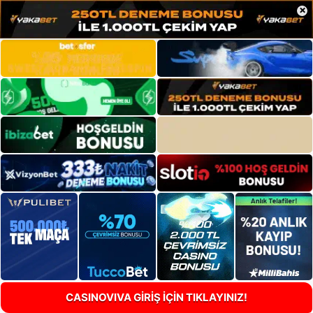
×
CASINOVIVA GİRİŞ İÇİN TIKLAYINIZ!