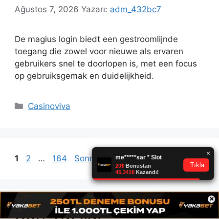
Ağustos 7, 2026
Yazarı:
adm_432bc7
De magius login biedt een gestroomlijnde
toegang die zowel voor nieuwe als ervaren
gebruikers snel te doorlopen is, met een focus
op gebruiksgemak en duidelijkheid.
Kategoriler
Casinoviva
Yazı
Sayfa
Sayfa
Sayfa
1
2
…
164
Sonraki
→
dolaşımı
×
Son Yazılar