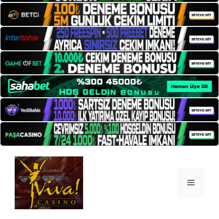
İçeriğe
atla
Menü