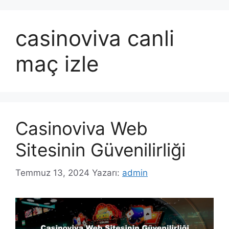
casinoviva canli
maç izle
Casinoviva Web
Sitesinin Güvenilirliği
Temmuz 13, 2024
Yazarı:
admin