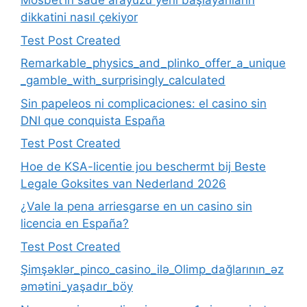
Mosbet’in sade arayüzü yeni başlayanların
dikkatini nasıl çekiyor
Test Post Created
Remarkable_physics_and_plinko_offer_a_unique
_gamble_with_surprisingly_calculated
Sin papeleos ni complicaciones: el casino sin
DNI que conquista España
Test Post Created
Hoe de KSA-licentie jou beschermt bij Beste
Legale Goksites van Nederland 2026
¿Vale la pena arriesgarse en un casino sin
licencia en España?
Test Post Created
Şimşəklər_pinco_casino_ilə_Olimp_dağlarının_əz
əmətini_yaşadır_böy