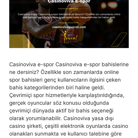
Casinoviva e-spor Casinoviva e-spor bahislerine
ne dersiniz? Özellikle son zamanlarda online
spor bahisleri genç kullanıcıların ilgisini çeken
bahis kategorilerinden biri haline geldi.
Çevrimiçi spor hizmetleriyle karşılaştırıldığında,
gerçek oyuncular söz konusu olduğunda
çevrimiçi dünyada aktif bir bahis seçeneği
olarak yorumlanabilir. Casinoviva yasa dışı
casino şirketi, çeşitli elektronik oyunlarda casino
olanakları sunmakta ve kullanıcı talebine göre