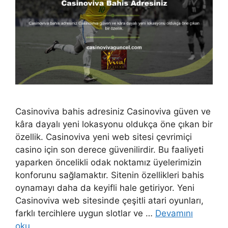
Casinoviva bahis adresiniz Casinoviva güven ve
kâra dayalı yeni lokasyonu oldukça öne çıkan bir
özellik. Casinoviva yeni web sitesi çevrimiçi
casino için son derece güvenilirdir. Bu faaliyeti
yaparken öncelikli odak noktamız üyelerimizin
konforunu sağlamaktır. Sitenin özellikleri bahis
oynamayı daha da keyifli hale getiriyor. Yeni
Casinoviva web sitesinde çeşitli atari oyunları,
farklı tercihlere uygun slotlar ve …
Devamını
oku…