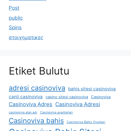
Post
public
Spins
στοιχηματικες
Etiket Bulutu
adresi casinoviva
bahis sitesi casinoviva
canli casinoviva
casino sitesi casinoviva
Casinoviva
Casinoviva Adres
Casinoviva Adresi
casinoviva alan adı
Casinoviva avantajları
Casinoviva bahis
Casinoviva Bahis Oyunları