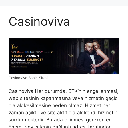
Casinoviva
Casinoviva Bahis Sitesi
Casinoviva Her durumda, BTK’nın engellenmesi,
web sitesinin kapanmasına veya hizmetin geçici
olarak kesilmesine neden olmaz. Hizmet her
zaman açıktır ve site aktif olarak kendi hizmetini
sürdürmektedir. Burada bilinmesi gereken en
önemli şey, sitenin bağlantı adresi tarafından