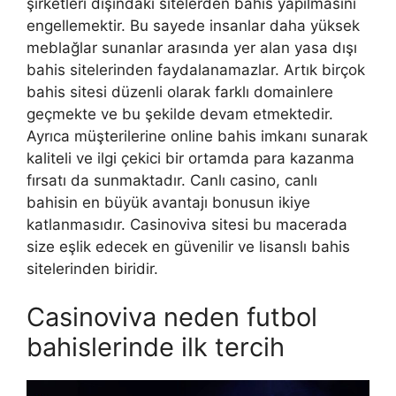
şirketleri dışındaki sitelerden bahis yapılmasını
engellemektir. Bu sayede insanlar daha yüksek
meblağlar sunanlar arasında yer alan yasa dışı
bahis sitelerinden faydalanamazlar. Artık birçok
bahis sitesi düzenli olarak farklı domainlere
geçmekte ve bu şekilde devam etmektedir.
Ayrıca müşterilerine online bahis imkanı sunarak
kaliteli ve ilgi çekici bir ortamda para kazanma
fırsatı da sunmaktadır. Canlı casino, canlı
bahisin en büyük avantajı bonusun ikiye
katlanmasıdır. Casinoviva sitesi bu macerada
size eşlik edecek en güvenilir ve lisanslı bahis
sitelerinden biridir.
Casinoviva neden futbol
bahislerinde ilk tercih