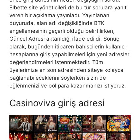
Elbette site yöneticileri de bu tür sorulara yanıt
veren bir açıklama yayınladı. Yayınlanan
duyuruda, alan adı değişikliğinde BTK
engellemesinin geçerli olduğu belirtilirken,
Güncel Adresi aktarıldığı ifade edildi. Sonuç
olarak, bugünden itibaren bahisçilerin kullanıcı
hesaplarına giriş yapabilmeleri için yeni adresleri
değerlendirmeleri istenmektedir. Tüm
üyelerimize en son adresinden siteye kolayca
bağlanabileceklerini söylerken sizin de
eğlenmenizi ve bol para kazanmanızı istiyoruz.
Casinoviva giriş adresi