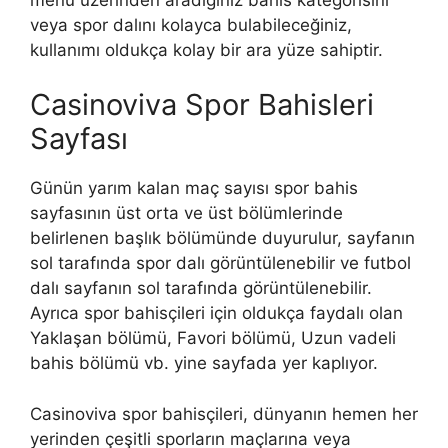
veya spor dalını kolayca bulabileceğiniz,
kullanımı oldukça kolay bir ara yüze sahiptir.
Casinoviva Spor Bahisleri
Sayfası
Günün yarım kalan maç sayısı spor bahis
sayfasının üst orta ve üst bölümlerinde
belirlenen başlık bölümünde duyurulur, sayfanın
sol tarafında spor dalı görüntülenebilir ve futbol
dalı sayfanın sol tarafında görüntülenebilir.
Ayrıca spor bahisçileri için oldukça faydalı olan
Yaklaşan bölümü, Favori bölümü, Uzun vadeli
bahis bölümü vb. yine sayfada yer kaplıyor.
Casinoviva spor bahisçileri, dünyanın hemen her
yerinden çeşitli sporların maçlarına veya