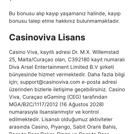
Bu bonusu alıp kayıp yaşamanız halinde, kayıp
bonusu talep etme hakkınız bulunmamaktadır.
Casinoviva Lisans
Casino Viva, kayıtlı adresi Dr. M.X. Willemstad
25, Malta/Curaçao olan, C392180 kayıt numaralı
Diva Arsel Entertainment Limited B.V şirketi
bünyesinde hizmet vermektedir. Daha fazla bilgi
için;
support@casinoviva.com
e-posta adresi
üzerinden bizlerle iletişime geçebilirsiniz. Casino
Viva, Curaçao eGaming (CEG) tarafından
MGA/B2C/1117/2012 (16 Ağustos 2028)
numarasıyla lisanslanmıştır ve kontrol
edilmektedir. Lisanslı olduğumuz aktiviteler
arasında Casino, Piyango, Sabit Oranlı Bahis,