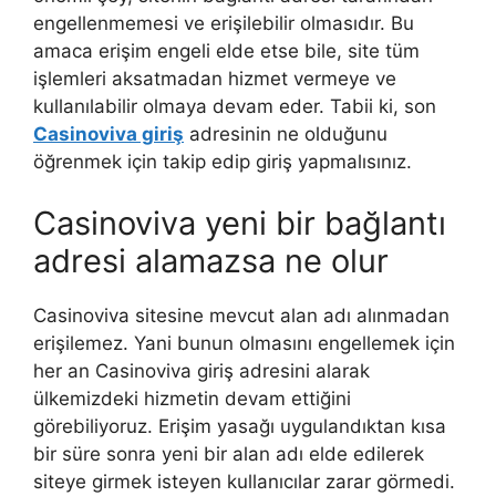
engellenmemesi ve erişilebilir olmasıdır. Bu
amaca erişim engeli elde etse bile, site tüm
işlemleri aksatmadan hizmet vermeye ve
kullanılabilir olmaya devam eder. Tabii ki, son
Casinoviva giriş
adresinin ne olduğunu
öğrenmek için takip edip giriş yapmalısınız.
Casinoviva yeni bir bağlantı
adresi alamazsa ne olur
Casinoviva sitesine mevcut alan adı alınmadan
erişilemez. Yani bunun olmasını engellemek için
her an Casinoviva giriş adresini alarak
ülkemizdeki hizmetin devam ettiğini
görebiliyoruz. Erişim yasağı uygulandıktan kısa
bir süre sonra yeni bir alan adı elde edilerek
siteye girmek isteyen kullanıcılar zarar görmedi.