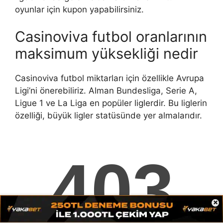
oyunlar için kupon yapabilirsiniz.
Casinoviva futbol oranlarının
maksimum yüksekliği nedir
Casinoviva futbol miktarları için özellikle Avrupa
Ligi’ni önerebiliriz. Alman Bundesliga, Serie A,
Ligue 1 ve La Liga en popüler liglerdir. Bu liglerin
özelliği, büyük ligler statüsünde yer almalarıdır.
Yani bu liglerde rastgele maçlar için kupon
oluşturduğunuzda, canlı bahis sitelerinde
maksimum miktarı rahatlıkla
değerlendirebilirsiniz. Böylece, daha fazla
sayıda oyunla koordineli futbol oyunları için
kumu doldurma fırsatını vurguladınız. Ayrıca
×
sitedeki top sayısı açısından Şampiyonlar Ligi,
Avrupa Ligi veya Dünya Kupası gibi