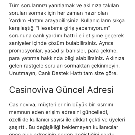
Tüm sorularınızı yanıtlamak ve aklınıza takılan
soruları sormak için her zaman hazır olan
Yardım Hattını arayabilirsiniz. Kullanıcıların sıkça
karşılaştığı “Hesabıma giriş yapamıyorum”
sorununa canlı yardım hattı ile iletişime geçerek
saniyeler içinde çözüm bulabilirsiniz. Ayrıca
promosyonlar, yasadışı bahisler, para çekme,
para yatırma hakkında bilgi alabilirsiniz. Aklınıza
gelen rastgele soruları sormaktan çekinmeyin.
Unutmayın, Canlı Destek Hattı tam size göre.
Casinoviva Güncel Adresi
Casinoviva, müşterilerinin büyük bir kısmını
memnun eden erişim adresini güncelledi,
özellikle kullanıcı sayısı ile dikkat çekti ve üyeleri
şaşırttı. Bu değişikliği beklemeyen kullanıcılar
önce giriş adresinin neden değiştiğini sordu.