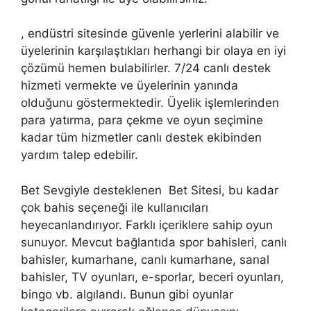
, endüstri sitesinde güvenle yerlerini alabilir ve
üyelerinin karşılaştıkları herhangi bir olaya en iyi
çözümü hemen bulabilirler. 7/24 canlı destek
hizmeti vermekte ve üyelerinin yanında
olduğunu göstermektedir. Üyelik işlemlerinden
para yatırma, para çekme ve oyun seçimine
kadar tüm hizmetler canlı destek ekibinden
yardım talep edebilir.
Bet Sevgiyle desteklenen Bet Sitesi, bu kadar
çok bahis seçeneği ile kullanıcıları
heyecanlandırıyor. Farklı içeriklere sahip oyun
sunuyor. Mevcut bağlantıda spor bahisleri, canlı
bahisler, kumarhane, canlı kumarhane, sanal
bahisler, TV oyunları, e-sporlar, beceri oyunları,
bingo vb. algılandı. Bunun gibi oyunlar