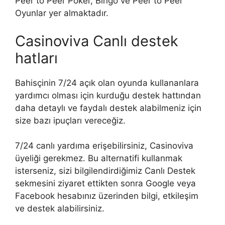
Peer to Peer Poker, Bingo ve Peer to Peer
Oyunlar yer almaktadır.
Casinoviva Canlı destek
hatları
Bahisçinin 7/24 açık olan oyunda kullananlara
yardımcı olması için kurduğu destek hattından
daha detaylı ve faydalı destek alabilmeniz için
size bazı ipuçları vereceğiz.
7/24 canlı yardıma erişebilirsiniz, Casinoviva
üyeliği gerekmez. Bu alternatifi kullanmak
isterseniz, sizi bilgilendirdiğimiz Canlı Destek
sekmesini ziyaret ettikten sonra Google veya
Facebook hesabınız üzerinden bilgi, etkileşim
ve destek alabilirsiniz.