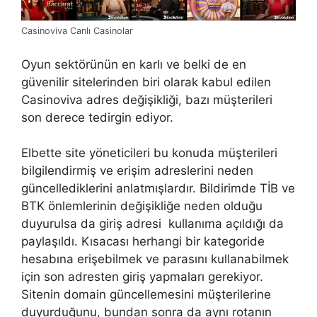
Casinoviva Canlı Casinolar
Oyun sektörünün en karlı ve belki de en
güvenilir sitelerinden biri olarak kabul edilen
Casinoviva adres değişikliği, bazı müşterileri
son derece tedirgin ediyor.
Elbette site yöneticileri bu konuda müşterileri
bilgilendirmiş ve erişim adreslerini neden
güncellediklerini anlatmışlardır. Bildirimde TİB ve
BTK önlemlerinin değişikliğe neden olduğu
duyurulsa da giriş adresi kullanıma açıldığı da
paylaşıldı. Kısacası herhangi bir kategoride
hesabına erişebilmek ve parasını kullanabilmek
için son adresten giriş yapmaları gerekiyor.
Sitenin domain güncellemesini müşterilerine
duyurduğunu, bundan sonra da aynı rotanın