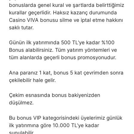
bonuslarda genel kural ve şartlarda belirttiğimiz
kurallar geçerlidir. Haksız kazanç durumunda
Casino VIVA bonusu silme ve iptal etme hakkını
saklı tutar.
Günün ilk yatırımında 500 TL’ye kadar %100
Bonus alabilirsiniz. Tüm yatırım yöntemleri ve
tüm alanlarda geçerli bonus promosyonudur.
Ana paranız 1 kat, bonus 5 kat çevrimden sonra
çekilebilir hale gelir.
Çekim esnasında bonus bakiyenizden
düşülmez.
Bu bonus VIP kategorisindeki üyelerimiz günlük
ilk yatırımına göre 10.000 TL’ye kadar
sunulabilir.