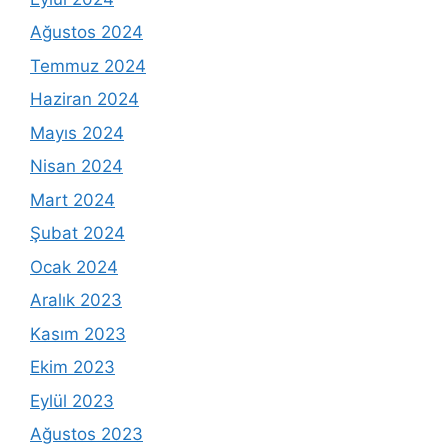
Ağustos 2024
Temmuz 2024
Haziran 2024
Mayıs 2024
Nisan 2024
Mart 2024
Şubat 2024
Ocak 2024
Aralık 2023
Kasım 2023
Ekim 2023
Eylül 2023
Ağustos 2023