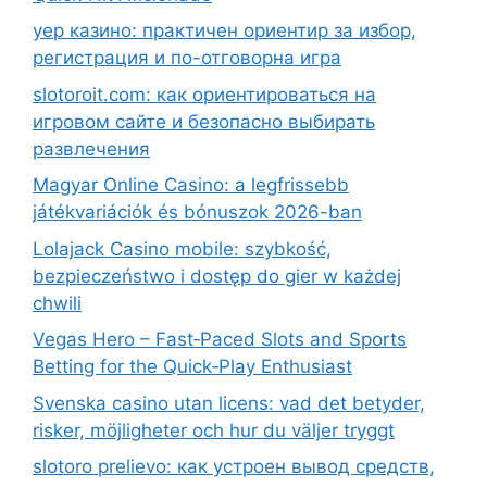
yep казино: практичен ориентир за избор,
регистрация и по-отговорна игра
slotoroit.com: как ориентироваться на
игровом сайте и безопасно выбирать
развлечения
Magyar Online Casino: a legfrissebb
játékvariációk és bónuszok 2026-ban
Lolajack Casino mobile: szybkość,
bezpieczeństwo i dostęp do gier w każdej
chwili
Vegas Hero – Fast‑Paced Slots and Sports
Betting for the Quick‑Play Enthusiast
Svenska casino utan licens: vad det betyder,
risker, möjligheter och hur du väljer tryggt
slotoro prelievo: как устроен вывод средств,