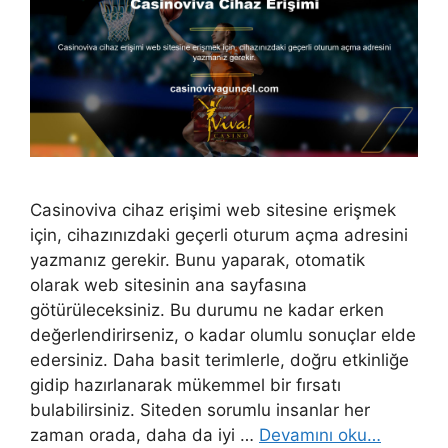
Casinoviva cihaz erişimi web sitesine erişmek
için, cihazınızdaki geçerli oturum açma adresini
yazmanız gerekir. Bunu yaparak, otomatik
olarak web sitesinin ana sayfasına
götürüleceksiniz. Bu durumu ne kadar erken
değerlendirirseniz, o kadar olumlu sonuçlar elde
edersiniz. Daha basit terimlerle, doğru etkinliğe
gidip hazırlanarak mükemmel bir fırsatı
bulabilirsiniz. Siteden sorumlu insanlar her
zaman orada, daha da iyi …
Devamını oku…