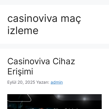
casinoviva maç
izleme
Casinoviva Cihaz
Erişimi
Eylül 20, 2025
Yazarı:
admin