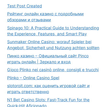
Test Post Created
Рейтинг онлайн казино с подробными
обзорами и отзывами
Spinago 10: A Practical Guide to Understanding
the Experience, Features, and Smart Play
Sunmaker Online Casino: worauf Spieler bei
Angebot, Sicherheit und Nutzung achten sollten
Пинко казино – Официальный сайт Pinco
играть онлайн | Зеркало и вход
Gioco Plinko nei casinò online, consigli e trucchi
Plinko – Online Casino Spel
slotoroit.com: как оценить игровой сайт и
играть ответственно
N1 Bet Casino Slots: Fast‑Track Fun for the
Quick‑Hit Aficionado