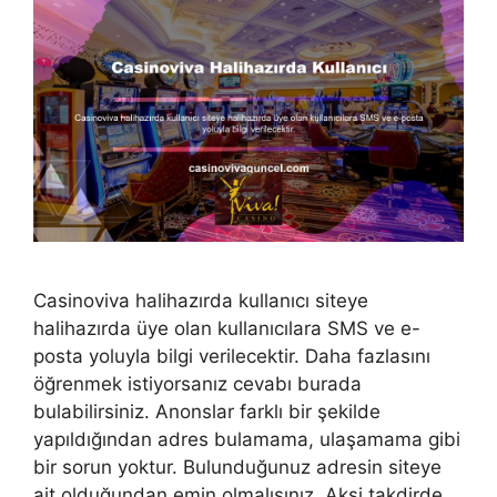
Casinoviva halihazırda kullanıcı siteye
halihazırda üye olan kullanıcılara SMS ve e-
posta yoluyla bilgi verilecektir. Daha fazlasını
öğrenmek istiyorsanız cevabı burada
bulabilirsiniz. Anonslar farklı bir şekilde
yapıldığından adres bulamama, ulaşamama gibi
bir sorun yoktur. Bulunduğunuz adresin siteye
ait olduğundan emin olmalısınız. Aksi takdirde