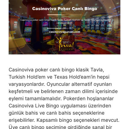
Casinoviva poker canlı bingo klasik Tavla,
Turkish Hold’em ve Texas Hold’eam’in hepsi
varyasyonlardır. Oyuncular alternatif oyunları
keşfetmeli ve belirlenen zaman dilimi içerisinde
eylemi tamamlamalıdır. Pokerden hoşlananlar
Casinoviva Live Bingo uygulaması üzerinden
günlük bahis ve canlı bahis seçeneklerine
erişebilirler. Kapsamlı bingo seçenekleri mevcut.
Üye canlı bingo seçimine girdiğinde sanal bir