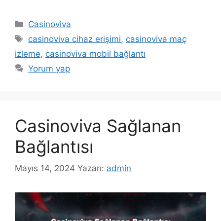
Kategoriler
Casinoviva
Etiketler
casinoviva cihaz erişimi
,
casinoviva maç
izleme
,
casinoviva mobil bağlantı
Yorum yap
Casinoviva Sağlanan
Bağlantısı
Mayıs 14, 2024
Yazarı:
admin