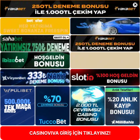
×
CASINOVIVA GİRİŞ İÇİN TIKLAYINIZ!