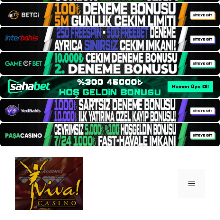
İçeriğe
atla
Menü