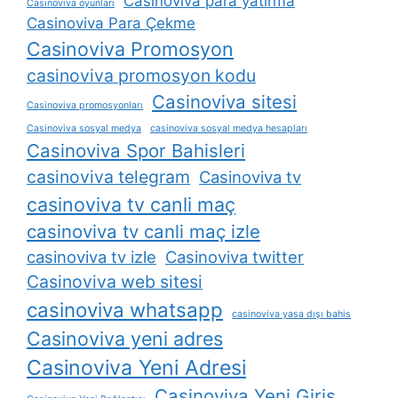
Casinoviva para yatırma
Casinoviva oyunları
Casinoviva Para Çekme
Casinoviva Promosyon
casinoviva promosyon kodu
Casinoviva sitesi
Casinoviva promosyonları
Casinoviva sosyal medya
casinoviva sosyal medya hesapları
Casinoviva Spor Bahisleri
casinoviva telegram
Casinoviva tv
casinoviva tv canli maç
casinoviva tv canli maç izle
casinoviva tv izle
Casinoviva twitter
Casinoviva web sitesi
casinoviva whatsapp
casinoviva yasa dışı bahis
Casinoviva yeni adres
Casinoviva Yeni Adresi
Casinoviva Yeni Giriş