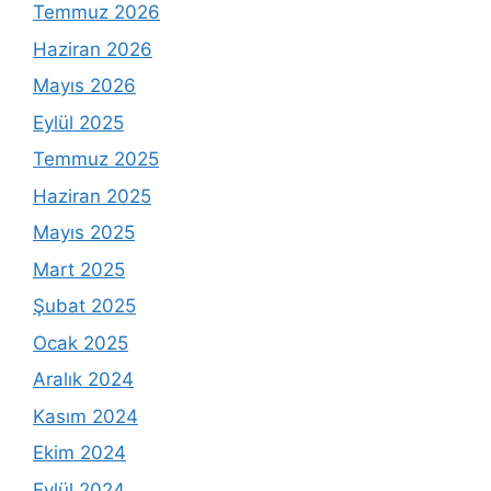
Temmuz 2026
Haziran 2026
Mayıs 2026
Eylül 2025
Temmuz 2025
Haziran 2025
Mayıs 2025
Mart 2025
Şubat 2025
Ocak 2025
Aralık 2024
Kasım 2024
Ekim 2024
Eylül 2024