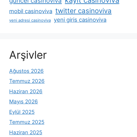
kayit casinoviva
güncel casinoviva
twitter casinoviva
mobil casinoviva
yeni giris casinoviva
yeni adresi casinoviva
Arşivler
Ağustos 2026
Temmuz 2026
Haziran 2026
Mayıs 2026
Eylül 2025
Temmuz 2025
Haziran 2025