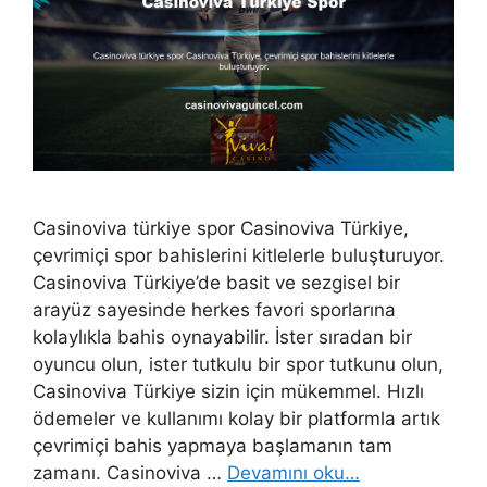
Casinoviva türkiye spor Casinoviva Türkiye,
çevrimiçi spor bahislerini kitlelerle buluşturuyor.
Casinoviva Türkiye’de basit ve sezgisel bir
arayüz sayesinde herkes favori sporlarına
kolaylıkla bahis oynayabilir. İster sıradan bir
oyuncu olun, ister tutkulu bir spor tutkunu olun,
Casinoviva Türkiye sizin için mükemmel. Hızlı
ödemeler ve kullanımı kolay bir platformla artık
çevrimiçi bahis yapmaya başlamanın tam
zamanı. Casinoviva …
Devamını oku…