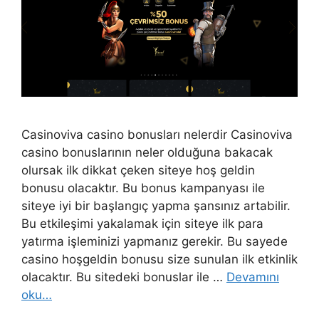
Casinoviva casino bonusları nelerdir Casinoviva
casino bonuslarının neler olduğuna bakacak
olursak ilk dikkat çeken siteye hoş geldin
bonusu olacaktır. Bu bonus kampanyası ile
siteye iyi bir başlangıç ​​yapma şansınız artabilir.
Bu etkileşimi yakalamak için siteye ilk para
yatırma işleminizi yapmanız gerekir. Bu sayede
casino hoşgeldin bonusu size sunulan ilk etkinlik
olacaktır. Bu sitedeki bonuslar ile …
Devamını
oku…