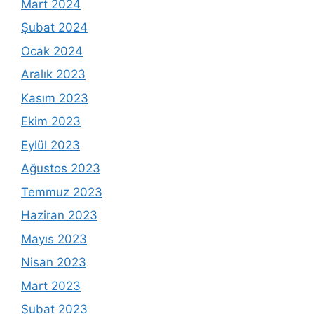
Mart 2024
Şubat 2024
Ocak 2024
Aralık 2023
Kasım 2023
Ekim 2023
Eylül 2023
Ağustos 2023
Temmuz 2023
Haziran 2023
Mayıs 2023
Nisan 2023
Mart 2023
Şubat 2023