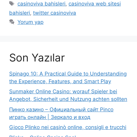
Etiketler
casinoviva bahisleri
,
casinoviva web sitesi
bahisleri
,
twitter casinoviva
Yorum yap
Son Yazılar
Spinago 10: A Practical Guide to Understanding
the Experience, Features, and Smart Play
Sunmaker Online Casino: worauf Spieler bei
Angebot, Sicherheit und Nutzung achten sollten
Пинко казино – Официальный сайт Pinco
играть онлайн | Зеркало и вход
Gioco Plinko nei casinò online, consigli e trucchi