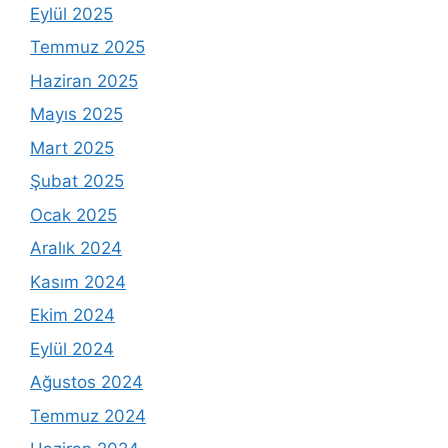
Eylül 2025
Temmuz 2025
Haziran 2025
Mayıs 2025
Mart 2025
Şubat 2025
Ocak 2025
Aralık 2024
Kasım 2024
Ekim 2024
Eylül 2024
Ağustos 2024
Temmuz 2024