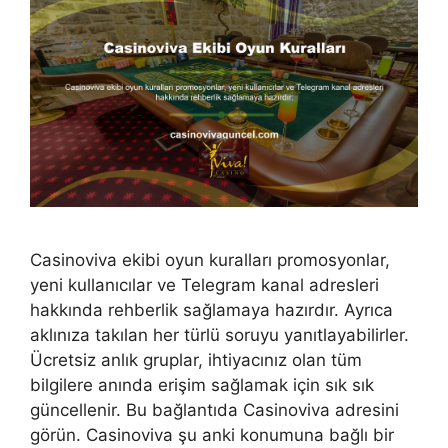
Casinoviva ekibi oyun kuralları promosyonlar,
yeni kullanıcılar ve Telegram kanal adresleri
hakkında rehberlik sağlamaya hazırdır. Ayrıca
aklınıza takılan her türlü soruyu yanıtlayabilirler.
Ücretsiz anlık gruplar, ihtiyacınız olan tüm
bilgilere anında erişim sağlamak için sık sık
güncellenir. Bu bağlantıda Casinoviva adresini
görün. Casinoviva şu anki konumuna bağlı bir