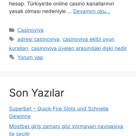
hesap. Türkiye’de online casino kanallarının
yasak olması nedeniyle …
Devamını oku…
Kategoriler
Casinoviva
Etiketler
adresi casinoviva
,
casinoviva ekibi oyun
kuralları
,
casinoviva üyeleri arasındaki i̇lişki nedir
Yorum yap
Son Yazılar
Superbet – Quick‑Fire Slots und Schnelle
Gewinne
Mostbet giriş zamanı göz yormayan naviqasiya
ilə seçilir