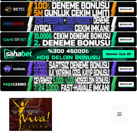
İçeriğe
atla
Menü