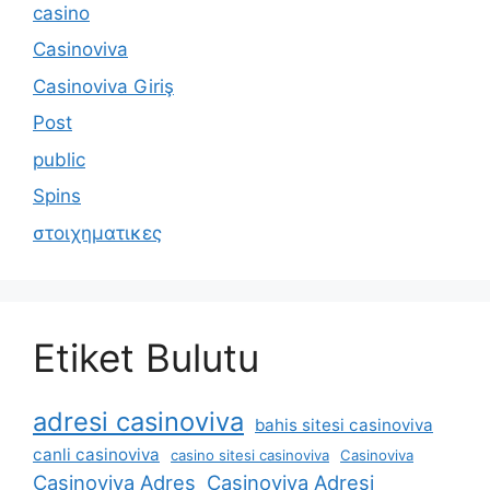
casino
Casinoviva
Casinoviva Giriş
Post
public
Spins
στοιχηματικες
Etiket Bulutu
adresi casinoviva
bahis sitesi casinoviva
canli casinoviva
casino sitesi casinoviva
Casinoviva
Casinoviva Adres
Casinoviva Adresi