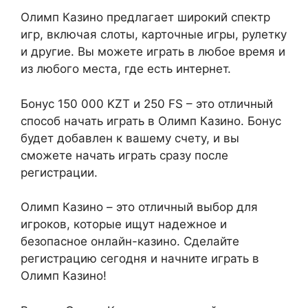
Олимп Казино предлагает широкий спектр
игр, включая слоты, карточные игры, рулетку
и другие. Вы можете играть в любое время и
из любого места, где есть интернет.
Бонус 150 000 KZT и 250 FS – это отличный
способ начать играть в Олимп Казино. Бонус
будет добавлен к вашему счету, и вы
сможете начать играть сразу после
регистрации.
Олимп Казино – это отличный выбор для
игроков, которые ищут надежное и
безопасное онлайн-казино. Сделайте
регистрацию сегодня и начните играть в
Олимп Казино!