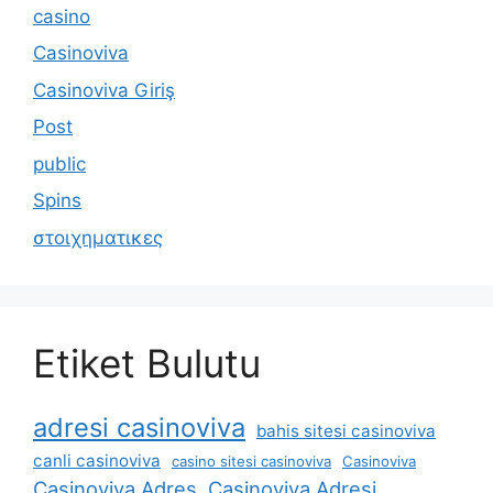
casino
Casinoviva
Casinoviva Giriş
Post
public
Spins
στοιχηματικες
Etiket Bulutu
adresi casinoviva
bahis sitesi casinoviva
canli casinoviva
casino sitesi casinoviva
Casinoviva
Casinoviva Adres
Casinoviva Adresi