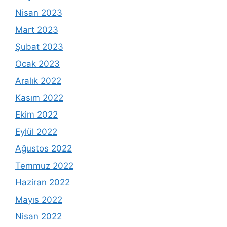
Nisan 2023
Mart 2023
Şubat 2023
Ocak 2023
Aralık 2022
Kasım 2022
Ekim 2022
Eylül 2022
Ağustos 2022
Temmuz 2022
Haziran 2022
Mayıs 2022
Nisan 2022