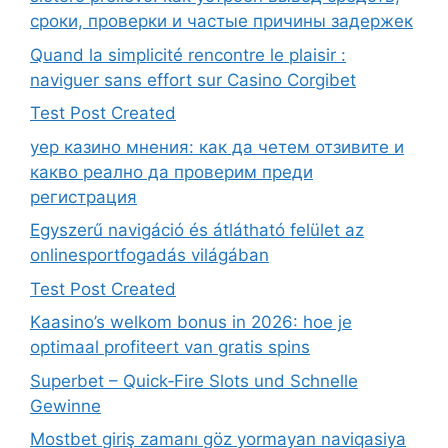
сроки, проверки и частые причины задержек
Quand la simplicité rencontre le plaisir :
naviguer sans effort sur Casino Corgibet
Test Post Created
yep казино мнения: как да четем отзивите и
какво реално да проверим преди
регистрация
Egyszerű navigáció és átlátható felület az
onlinesportfogadás világában
Test Post Created
Kaasino’s welkom bonus in 2026: hoe je
optimaal profiteert van gratis spins
Superbet – Quick‑Fire Slots und Schnelle
Gewinne
Mostbet giriş zamanı göz yormayan naviqasiya