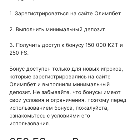
1. Зарегистрироваться на сайте Олимпбет.
2. Выполнить минимальный депозит.
3. Получить доступ к бонусу 150 000 KZT и
250 FS.
Бонус доступен только для новых игроков,
которые зарегистрировались на сайте
Олимпбет и выполнили минимальный
депозит. Не забывайте, что бонусы имеют
свои условия и ограничения, поэтому перед
использованием бонуса, пожалуйста,
ознакомьтесь с условиями его
использования.