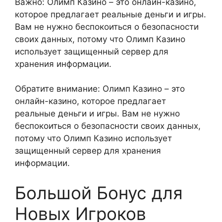
Важно: Олимп Казино – это онлайн-казино,
которое предлагает реальные деньги и игры.
Вам не нужно беспокоиться о безопасности
своих данных, потому что Олимп Казино
использует защищенный сервер для
хранения информации.
Обратите внимание: Олимп Казино – это
онлайн-казино, которое предлагает
реальные деньги и игры. Вам не нужно
беспокоиться о безопасности своих данных,
потому что Олимп Казино использует
защищенный сервер для хранения
информации.
Большой Бонус для
Новых Игроков