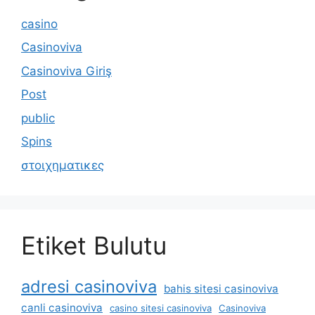
casino
Casinoviva
Casinoviva Giriş
Post
public
Spins
στοιχηματικες
Etiket Bulutu
adresi casinoviva
bahis sitesi casinoviva
canli casinoviva
casino sitesi casinoviva
Casinoviva