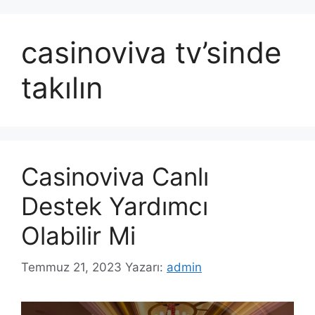
casinoviva tv’sinde
takılın
Casinoviva Canlı
Destek Yardımcı
Olabilir Mi
Temmuz 21, 2023
Yazarı:
admin