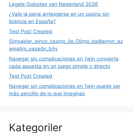
Legale Goksites van Nederland 2026
¿Vale la pena arriesgarse en un casino sin
licencia en España?
Test Post Created
Şimşəklər_pinco_casino_ilə_Olimp_dağlarının_əz
əmətini_yaşadır_böy
Navegar sin complicaciones en 1win convierte
cada apuesta en un juego simple y directo
Test Post Created
Navegar sin complicaciones en 1win puede ser
más sencillo de lo que imaginas
Kategoriler