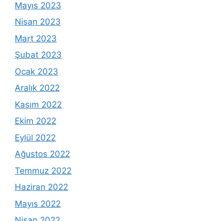
Mayıs 2023
Nisan 2023
Mart 2023
Şubat 2023
Ocak 2023
Aralık 2022
Kasım 2022
Ekim 2022
Eylül 2022
Ağustos 2022
Temmuz 2022
Haziran 2022
Mayıs 2022
Nisan 2022