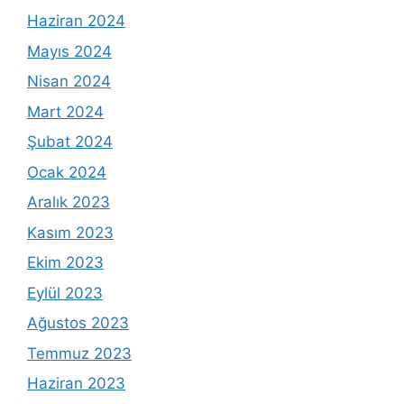
Haziran 2024
Mayıs 2024
Nisan 2024
Mart 2024
Şubat 2024
Ocak 2024
Aralık 2023
Kasım 2023
Ekim 2023
Eylül 2023
Ağustos 2023
Temmuz 2023
Haziran 2023