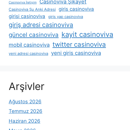
Casinoviva Şikayet
Casinoviva İletişim
giris casinoviva
Casinoviva Şu Anki Adresi
girisi casinoviva
giris yap casinoviva
giriş adresi casinoviva
kayit casinoviva
güncel casinoviva
twitter casinoviva
mobil casinoviva
yeni giris casinoviva
yeni adresi casinoviva
Arşivler
Ağustos 2026
Temmuz 2026
Haziran 2026