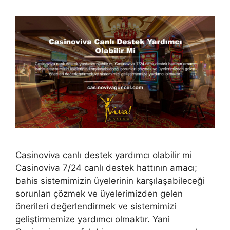
Casinoviva canlı destek yardımcı olabilir mi
Casinoviva 7/24 canlı destek hattının amacı;
bahis sistemimizin üyelerinin karşılaşabileceği
sorunları çözmek ve üyelerimizden gelen
önerileri değerlendirmek ve sistemimizi
geliştirmemize yardımcı olmaktır. Yani