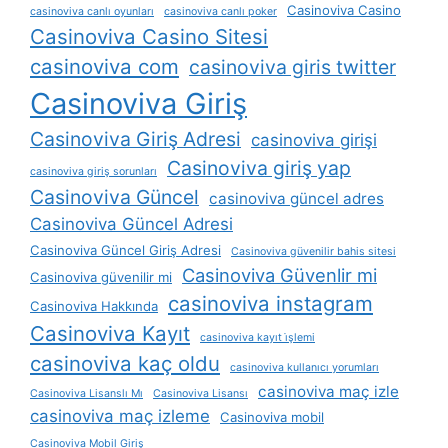
Casinoviva Casino
casinoviva canlı oyunları
casinoviva canlı poker
Casinoviva Casino Sitesi
casinoviva com
casinoviva giris twitter
Casinoviva Giriş
Casinoviva Giriş Adresi
casinoviva girişi
Casinoviva giriş yap
casinoviva giriş sorunları
Casinoviva Güncel
casinoviva güncel adres
Casinoviva Güncel Adresi
Casinoviva Güncel Giriş Adresi
Casinoviva güvenilir bahis sitesi
Casinoviva Güvenlir mi
Casinoviva güvenilir mi
casinoviva instagram
Casinoviva Hakkında
Casinoviva Kayıt
casinoviva kayıt i̇şlemi
casinoviva kaç oldu
casinoviva kullanıcı yorumları
casinoviva maç izle
Casinoviva Lisanslı Mı
Casinoviva Lisansı
casinoviva maç izleme
Casinoviva mobil
Casinoviva Mobil Giriş