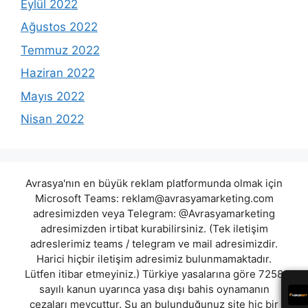
Eylül 2022
Ağustos 2022
Temmuz 2022
Haziran 2022
Mayıs 2022
Nisan 2022
Avrasya'nın en büyük reklam platformunda olmak için
Microsoft Teams:
reklam@avrasyamarketing.com
adresimizden veya Telegram: @Avrasyamarketing
adresimizden irtibat kurabilirsiniz. (Tek iletişim
adreslerimiz teams / telegram ve mail adresimizdir.
Harici hiçbir iletişim adresimiz bulunmamaktadır.
Lütfen itibar etmeyiniz.) Türkiye yasalarına göre 7258
sayılı kanun uyarınca yasa dışı bahis oynamanın
cezaları mevcuttur. Şu an bulunduğunuz site hiç bir