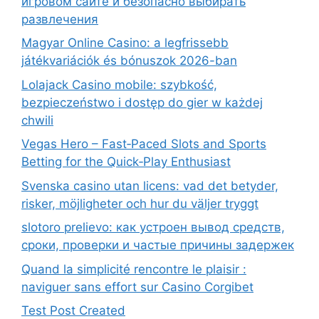
игровом сайте и безопасно выбирать
развлечения
Magyar Online Casino: a legfrissebb
játékvariációk és bónuszok 2026-ban
Lolajack Casino mobile: szybkość,
bezpieczeństwo i dostęp do gier w każdej
chwili
Vegas Hero – Fast‑Paced Slots and Sports
Betting for the Quick‑Play Enthusiast
Svenska casino utan licens: vad det betyder,
risker, möjligheter och hur du väljer tryggt
slotoro prelievo: как устроен вывод средств,
сроки, проверки и частые причины задержек
Quand la simplicité rencontre le plaisir :
naviguer sans effort sur Casino Corgibet
Test Post Created