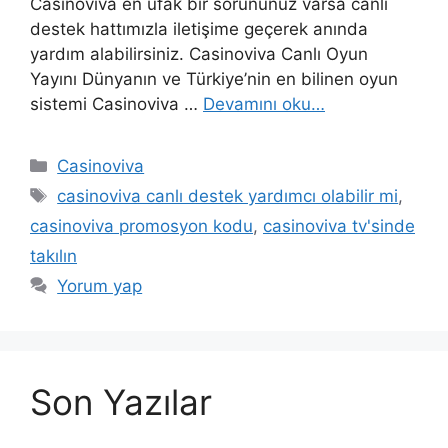
Casinoviva en ufak bir sorununuz varsa canlı
destek hattımızla iletişime geçerek anında
yardım alabilirsiniz. Casinoviva Canlı Oyun
Yayını Dünyanın ve Türkiye’nin en bilinen oyun
sistemi Casinoviva …
Devamını oku…
Kategoriler
Casinoviva
Etiketler
casinoviva canlı destek yardımcı olabilir mi
,
casinoviva promosyon kodu
,
casinoviva tv'sinde
takılın
Yorum yap
Son Yazılar