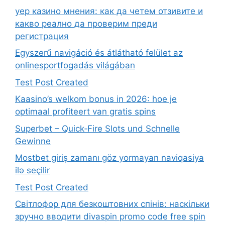
yep казино мнения: как да четем отзивите и
какво реално да проверим преди
регистрация
Egyszerű navigáció és átlátható felület az
onlinesportfogadás világában
Test Post Created
Kaasino’s welkom bonus in 2026: hoe je
optimaal profiteert van gratis spins
Superbet – Quick‑Fire Slots und Schnelle
Gewinne
Mostbet giriş zamanı göz yormayan naviqasiya
ilə seçilir
Test Post Created
Світлофор для безкоштовних спінів: наскільки
зручно вводити divaspin promo code free spin