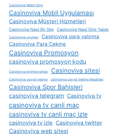
Casinoviva Mobil Giriş
Casinoviva Mobil Uygulaması
Casinoviva Müşteri Hizmetleri
Casinoviva Nasıl Bir Site
Casinoviva Nasıl Giriş Yapılır
Casinoviva para yatırma
Casinoviva oyunları
Casinoviva Para Çekme
Casinoviva Promosyon
casinoviva promosyon kodu
Casinoviva sitesi
Casinoviva promosyonları
Casinoviva sosyal medya
casinoviva sosyal medya hesapları
Casinoviva Spor Bahisleri
casinoviva telegram
Casinoviva tv
casinoviva tv canli maç
casinoviva tv canli maç izle
casinoviva tv izle
Casinoviva twitter
Casinoviva web sitesi