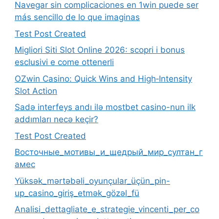
Navegar sin complicaciones en 1win puede ser
más sencillo de lo que imaginas
Test Post Created
Migliori Siti Slot Online 2026: scopri i bonus
esclusivi e come ottenerli
OZwin Casino: Quick Wins and High‑Intensity
Slot Action
Sadə interfeys andı ilə mostbet casino-nun ilk
addımları necə keçir?
Test Post Created
Восточные_мотивы_и_щедрый_мир_султан_г
амес
Yüksək_mərtəbəli_oyunçular_üçün_pin-
up_casino_giriş_etmək_gözəl_fü
Analisi_dettagliate_e_strategie_vincenti_per_co