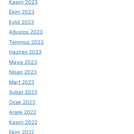
Kasım 2023
Ekim 2023
Eylül 2023
Ağustos 2023
Temmuz 2023
Haziran 2023
Mayıs 2023
Nisan 2023
Mart 2023
Şubat 2023
Ocak 2023
Aralık 2022
Kasım 2022
Ekim 2022