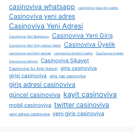
casinoviva whatsapp
casinoviva yasa dışı bahis
Casinoviva yeni adres
Casinoviva Yeni Adresi
Casinoviva Yeni Giriş
Casinoviva Yeni Bağlantısı
Casinoviva Üyelik
Casinoviva Yeni Giriş Adresi Nedir
casinoviva çevrimiçi destek
casinoviva ücretsiz bahis
Casinoviva üyeleri
Casinoviva Şikayet
Casinoviva İletişim
giris casinoviva
Casinoviva Şu Anki Adresi
girisi casinoviva
giris yap casinoviva
giriş adresi casinoviva
kayit casinoviva
güncel casinoviva
twitter casinoviva
mobil casinoviva
yeni giris casinoviva
yeni adresi casinoviva