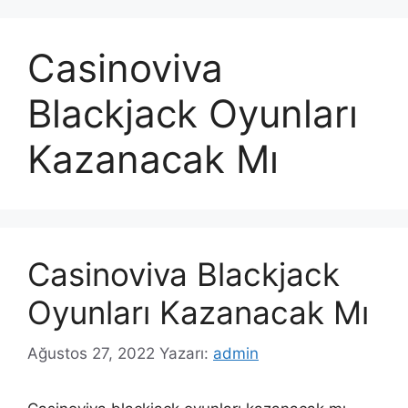
Casinoviva
Blackjack Oyunları
Kazanacak Mı
Casinoviva Blackjack
Oyunları Kazanacak Mı
Ağustos 27, 2022
Yazarı:
admin