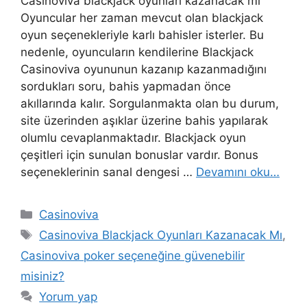
Casinoviva blackjack oyunları kazanacak mı
Oyuncular her zaman mevcut olan blackjack
oyun seçenekleriyle karlı bahisler isterler. Bu
nedenle, oyuncuların kendilerine Blackjack
Casinoviva oyununun kazanıp kazanmadığını
sordukları soru, bahis yapmadan önce
akıllarında kalır. Sorgulanmakta olan bu durum,
site üzerinden aşıklar üzerine bahis yapılarak
olumlu cevaplanmaktadır. Blackjack oyun
çeşitleri için sunulan bonuslar vardır. Bonus
seçeneklerinin sanal dengesi …
Devamını oku…
Kategoriler
Casinoviva
Etiketler
Casinoviva Blackjack Oyunları Kazanacak Mı
,
Casinoviva poker seçeneğine güvenebilir
misiniz?
Yorum yap