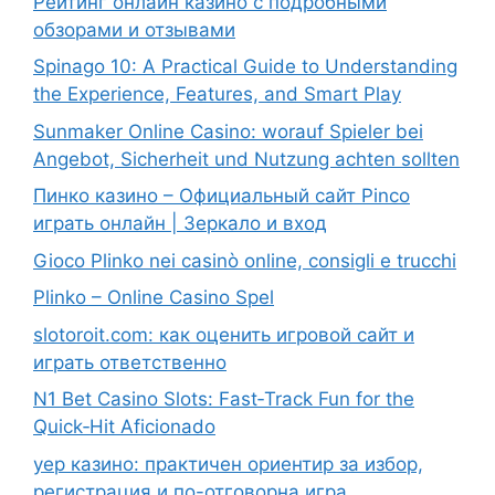
Рейтинг онлайн казино с подробными
обзорами и отзывами
Spinago 10: A Practical Guide to Understanding
the Experience, Features, and Smart Play
Sunmaker Online Casino: worauf Spieler bei
Angebot, Sicherheit und Nutzung achten sollten
Пинко казино – Официальный сайт Pinco
играть онлайн | Зеркало и вход
Gioco Plinko nei casinò online, consigli e trucchi
Plinko – Online Casino Spel
slotoroit.com: как оценить игровой сайт и
играть ответственно
N1 Bet Casino Slots: Fast‑Track Fun for the
Quick‑Hit Aficionado
yep казино: практичен ориентир за избор,
регистрация и по-отговорна игра