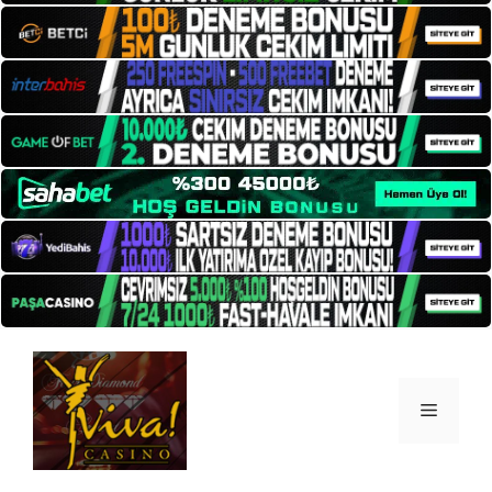
İçeriğe
atla
Menü