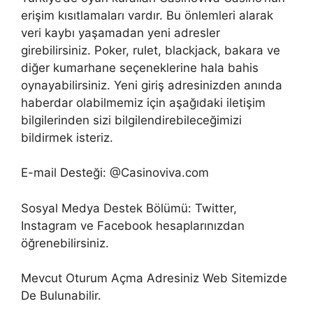
erişim kısıtlamaları vardır. Bu önlemleri alarak
veri kaybı yaşamadan yeni adresler
girebilirsiniz. Poker, rulet, blackjack, bakara ve
diğer kumarhane seçeneklerine hala bahis
oynayabilirsiniz. Yeni giriş adresinizden anında
haberdar olabilmemiz için aşağıdaki iletişim
bilgilerinden sizi bilgilendirebileceğimizi
bildirmek isteriz.
E-mail Desteği: @Casinoviva.com
Sosyal Medya Destek Bölümü: Twitter,
Instagram ve Facebook hesaplarınızdan
öğrenebilirsiniz.
Mevcut Oturum Açma Adresiniz Web Sitemizde
De Bulunabilir.