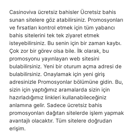
Casinoviva ücretsiz bahisler Ücretsiz bahis
sunan sitelere göz atabilirsiniz. Promosyonları
ve fırsatları kontrol etmek için tüm yabancı
bahis sitelerini tek tek ziyaret etmek
isteyebilirsiniz. Bu senin için bir zaman kaybı.
Çok zor bir görev olsa bile. İlk olarak, bu
promosyonu yayınlayan web sitesini
bulabilirsiniz. Yeni bir oturum açma adresi de
bulabilirsiniz. Onaylamak için yeni giriş
adresinizle Promosyonlar bölümüne gidin. Bu,
sizin için yaptığımız aramalarda sizin için
hazırladığımız linkleri kullanabileceğiniz
anlamına gelir. Sadece ücretsiz bahis
promosyonları dağıtan sitelerde işlem yapmak
avantajlı olacaktır. Tüm sitelere doğrudan
erişim.