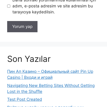
adım, e-posta adresim ve site adresim bu
tarayıcıya kaydedilsin.
Son Yazılar
Пин Ап Казино – Официальный сайт Pin Up
Casino | Входи и играй
Navigating New Betting Sites Without Getting
Lost in the Shuffle
Test Post Created