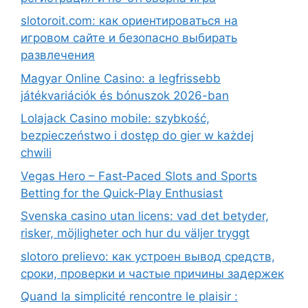
slotoroit.com: как ориентироваться на
игровом сайте и безопасно выбирать
развлечения
Magyar Online Casino: a legfrissebb
játékvariációk és bónuszok 2026-ban
Lolajack Casino mobile: szybkość,
bezpieczeństwo i dostęp do gier w każdej
chwili
Vegas Hero – Fast‑Paced Slots and Sports
Betting for the Quick‑Play Enthusiast
Svenska casino utan licens: vad det betyder,
risker, möjligheter och hur du väljer tryggt
slotoro prelievo: как устроен вывод средств,
сроки, проверки и частые причины задержек
Quand la simplicité rencontre le plaisir :