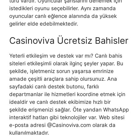
türü vardır. Oyuncular şanslarını denemek için
istedikleri oyunu seçebilirler. Aynı zamanda
oyuncular canlı eğlence alanında da yüksek
gelirler elde edebilmektedir.
Casinoviva Ücretsiz Bahisler
Yeterli etkileşim ve destek var mı? Canlı bahis
siteleri etkileşimli olarak ilginç şeyler yapar. Bu
şekilde, işletmeniz sorun yaşarsa emrinize
amade çeşitli araçlara sahip olursunuz. Ana
sayfadaki canlı destek butonu, farklı
departmanlar ile hizmetleri koordine etmek için
idealdir ve canlı destek ekibimize hızlı bir
şekilde erişmenizi sağlar. Öte yandan WhatsApp
interaktif hatları gibi teknolojiler var. Web sitesi
e-posta adresi @Casinoviva.com olarak da
kullanılmaktadır.