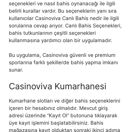
seçenekleri ve nasıl bahis oynanacağı ile ilgili
belirli kurallar vardır. Bu seçeneklerin yanı sıra
kullanıcılar Casinoviva Canlı Bahis nedir ile ilgili
sorularına cevap arıyor. Canlı Bahis Seçenekleri,
bahis tutkunlarının çeşitli seçenekleri
kullanmasına yardımcı olan bir uygulamadır.
Bu uygulama, Casinoviva güvenli ve premium
sporlarına farklı şekillerde bahis yapma imkanı
sunar.
Casinoviva Kumarhanesi
Kumarhane slotları ve diğer bahis seçeneklerini
içeren bir hesabınız olmalıdır. Mevcut giriş
adresi üzerinde “Kayıt Ol” butonuna tıklayarak
üye kayıt işlemini başlatabilirsiniz. Bahis
mağazasına kayıt olduktan sonraki ikinci adıma