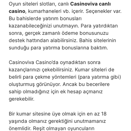
Oyun siteleri slotları, canlı
Casinoviva canlı
casino
, kumarhaneleri vb. içerir. Seçenekler var.
Bu bahislerde yatırım bonusları
kazanabileceğinizi unutmayın. Para yatırdıktan
sonra, gerçek zamanlı ödeme bonusunuzu
destek hattından alabilirsiniz. Bahis sitelerinin
sunduğu para yatırma bonuslarına baktım.
Casinoviva Casino’da oynadıktan sonra
kazançlarınızı çekebilirsiniz. Kumar siteleri de
belirli para çekme yöntemleri (para yatırma gibi)
oluşturmuş görünüyor. Ancak bu becerilere
sahip olmadığınız için ek hesap açmanız
gerekebilir.
Bir kumar sitesine üye olmak için en az 18
yaşında olmanız gerektiğini unutmamanız
önemlidir. Reşit olmayan oyuncuların