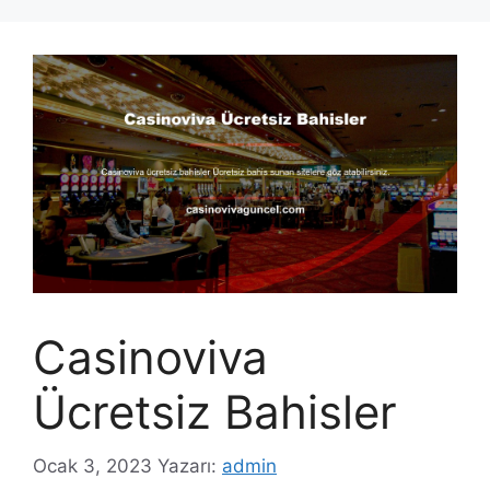
Casinoviva
Ücretsiz Bahisler
Ocak 3, 2023
Yazarı:
admin