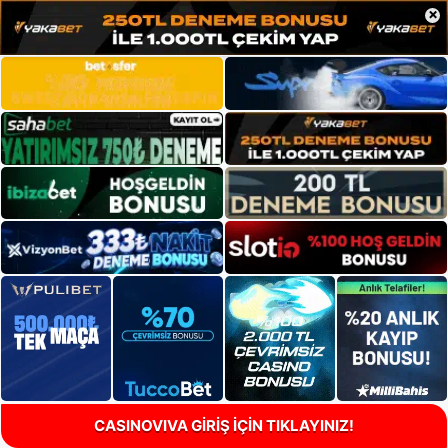
×
CASINOVIVA GİRİŞ İÇİN TIKLAYINIZ!