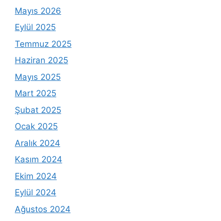
Mayıs 2026
Eylül 2025
Temmuz 2025
Haziran 2025
Mayıs 2025
Mart 2025
Şubat 2025
Ocak 2025
Aralık 2024
Kasım 2024
Ekim 2024
Eylül 2024
Ağustos 2024