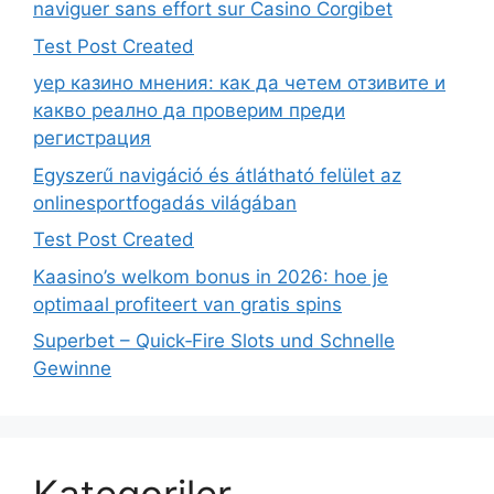
naviguer sans effort sur Casino Corgibet
Test Post Created
yep казино мнения: как да четем отзивите и
какво реално да проверим преди
регистрация
Egyszerű navigáció és átlátható felület az
onlinesportfogadás világában
Test Post Created
Kaasino’s welkom bonus in 2026: hoe je
optimaal profiteert van gratis spins
Superbet – Quick‑Fire Slots und Schnelle
Gewinne