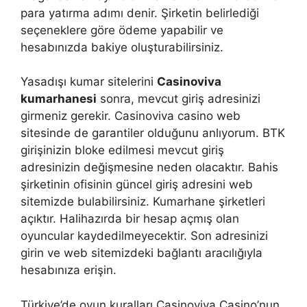
para yatırma adımı denir. Şirketin belirlediği
seçeneklere göre ödeme yapabilir ve
hesabınızda bakiye oluşturabilirsiniz.
Yasadışı kumar sitelerini
Casinoviva
kumarhanesi
sonra, mevcut giriş adresinizi
girmeniz gerekir. Casinoviva casino web
sitesinde de garantiler olduğunu anlıyorum. BTK
girişinizin bloke edilmesi mevcut giriş
adresinizin değişmesine neden olacaktır. Bahis
şirketinin ofisinin güncel giriş adresini web
sitemizde bulabilirsiniz. Kumarhane şirketleri
açıktır. Halihazırda bir hesap açmış olan
oyuncular kaydedilmeyecektir. Son adresinizi
girin ve web sitemizdeki bağlantı aracılığıyla
hesabınıza erişin.
Türkiye’de oyun kuralları Casinoviva Casino’nun