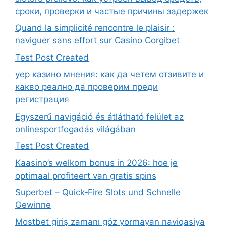
сроки, проверки и частые причины задержек
Quand la simplicité rencontre le plaisir :
naviguer sans effort sur Casino Corgibet
Test Post Created
yep казино мнения: как да четем отзивите и
какво реално да проверим преди
регистрация
Egyszerű navigáció és átlátható felület az
onlinesportfogadás világában
Test Post Created
Kaasino’s welkom bonus in 2026: hoe je
optimaal profiteert van gratis spins
Superbet – Quick‑Fire Slots und Schnelle
Gewinne
Mostbet giriş zamanı göz yormayan naviqasiya