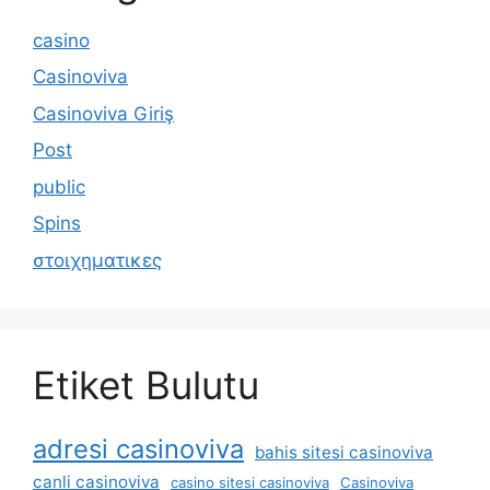
casino
Casinoviva
Casinoviva Giriş
Post
public
Spins
στοιχηματικες
Etiket Bulutu
adresi casinoviva
bahis sitesi casinoviva
canli casinoviva
casino sitesi casinoviva
Casinoviva