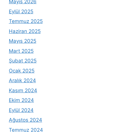
Mayıs 2026
Eylül 2025
Temmuz 2025
Haziran 2025
Mayıs 2025
Mart 2025
Şubat 2025
Ocak 2025
Aralık 2024
Kasım 2024
Ekim 2024
Eylül 2024
Ağustos 2024
Temmuz 2024