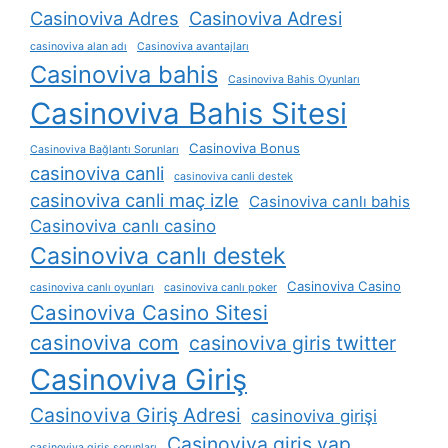
Casinoviva Adres
Casinoviva Adresi
casinoviva alan adı
Casinoviva avantajları
Casinoviva bahis
Casinoviva Bahis Oyunları
Casinoviva Bahis Sitesi
Casinoviva Bonus
Casinoviva Bağlantı Sorunları
casinoviva canli
casinoviva canli destek
casinoviva canli maç izle
Casinoviva canlı bahis
Casinoviva canlı casino
Casinoviva canlı destek
Casinoviva Casino
casinoviva canlı oyunları
casinoviva canlı poker
Casinoviva Casino Sitesi
casinoviva com
casinoviva giris twitter
Casinoviva Giriş
Casinoviva Giriş Adresi
casinoviva girişi
Casinoviva giriş yap
casinoviva giriş sorunları