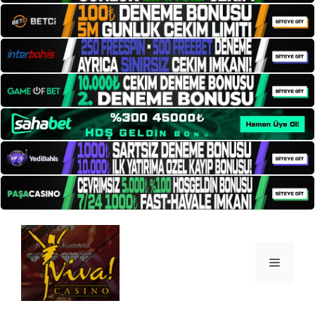
İçeriğe
atla
Menü