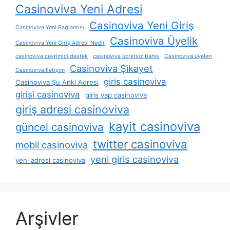
Casinoviva Yeni Adresi
Casinoviva Yeni Giriş
Casinoviva Yeni Bağlantısı
Casinoviva Üyelik
Casinoviva Yeni Giriş Adresi Nedir
casinoviva çevrimiçi destek
casinoviva ücretsiz bahis
Casinoviva üyeleri
Casinoviva Şikayet
Casinoviva İletişim
giris casinoviva
Casinoviva Şu Anki Adresi
girisi casinoviva
giris yap casinoviva
giriş adresi casinoviva
kayit casinoviva
güncel casinoviva
twitter casinoviva
mobil casinoviva
yeni giris casinoviva
yeni adresi casinoviva
Arşivler