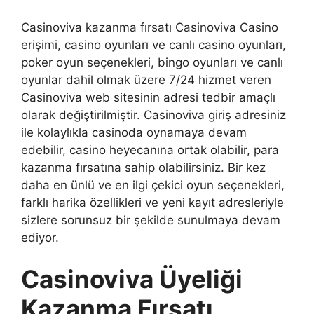
Casinoviva kazanma fırsatı Casinoviva Casino
erişimi, casino oyunları ve canlı casino oyunları,
poker oyun seçenekleri, bingo oyunları ve canlı
oyunlar dahil olmak üzere 7/24 hizmet veren
Casinoviva web sitesinin adresi tedbir amaçlı
olarak değiştirilmiştir. Casinoviva giriş adresiniz
ile kolaylıkla casinoda oynamaya devam
edebilir, casino heyecanına ortak olabilir, para
kazanma fırsatına sahip olabilirsiniz. Bir kez
daha en ünlü ve en ilgi çekici oyun seçenekleri,
farklı harika özellikleri ve yeni kayıt adresleriyle
sizlere sorunsuz bir şekilde sunulmaya devam
ediyor.
Casinoviva Üyeliği
Kazanma Fırsatı