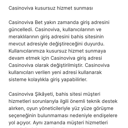
Casinoviva kusursuz hizmet sunması
Casinoviva Bet yakın zamanda giriş adresini
güncelledi. Casinoviva, kullanıcılarının ve
meraklılarının giriş adresini bahis sitesinin
mevcut adresiyle değiştireceğini duyurdu.
Kullanıcılarımıza kusursuz hizmet sunmaya
devam etmek için Casinoviva giriş adresi
Casinoviva olarak değiştirilmiştir. Casinoviva
kullanıcıları verilen yeni adresi kullanarak
sisteme kolaylıkla giriş yapabilirler.
Casinoviva Şikâyeti, bahis sitesi müşteri
hizmetleri sorunlarıyla ilgili önemli teknik destek
alırken, oyun yöneticileriyle yüz yüze görüşme
seçeneğinin bulunmaması nedeniyle endişelere
yol açıyor. Aynı zamanda müşteri hizmetleri