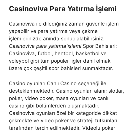
Casinoviva Para Yatırma İşlemi
Casinoviva ile dilediğiniz zaman güvenle işlem
yapabilir ve para yatırma veya çekme
işlemlerinizde anında sonuç alabilirsiniz.
Casinoviva para yatırma i̇şlemi
Spor Bahisleri:
Casinoviva, futbol, ​​hentbol, ​​basketbol ve
voleybol gibi tüm popüler ligler dahil olmak
üzere çok çeşitli spor bahisleri sunmaktadır.
Casino oyunları Canlı Casino seçeneği ile
desteklenmektedir. Casino oyunları alanı; slotlar,
poker, video poker, masa oyunları ve canlı
casino gibi bölümlerden oluşmaktadır.
Casinoviva oyunları özel bir kategoride dikkat
çekmekte ve video poker ve strateji tutkunları
tarafından tercih edilmektedir. Videolu poker