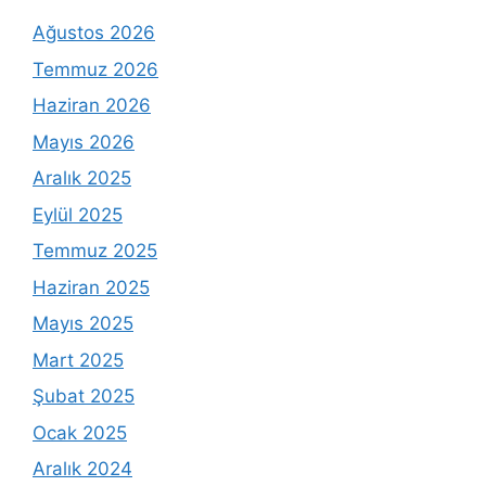
Ağustos 2026
Temmuz 2026
Haziran 2026
Mayıs 2026
Aralık 2025
Eylül 2025
Temmuz 2025
Haziran 2025
Mayıs 2025
Mart 2025
Şubat 2025
Ocak 2025
Aralık 2024