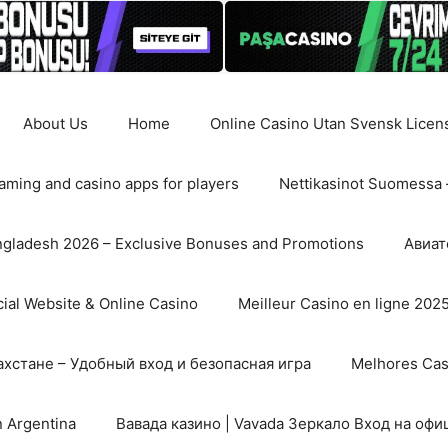
About Us
Home
Online Casino Utan Svensk Licen
aming and casino apps for players
Nettikasinot Suomessa –
ngladesh 2026 – Exclusive Bonuses and Promotions
Авиат
cial Website & Online Casino
Meilleur Casino en ligne 202
ахстане – Удобный вход и безопасная игра
Melhores Cass
n Argentina
Вавада казино | Vavada Зеркало Вход на оф