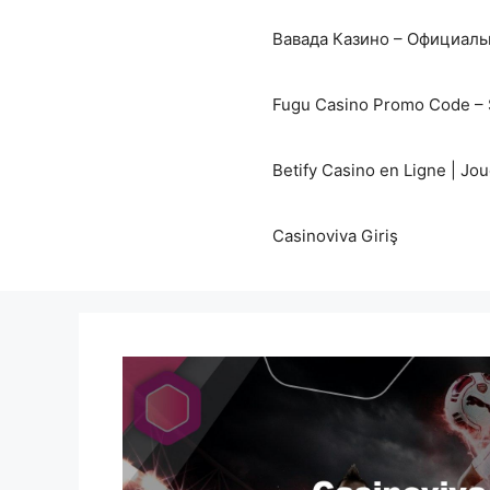
Вавада Казино – Официаль
Fugu Casino Promo Code – S
Betify Casino en Ligne | Jou
Casinoviva Giriş