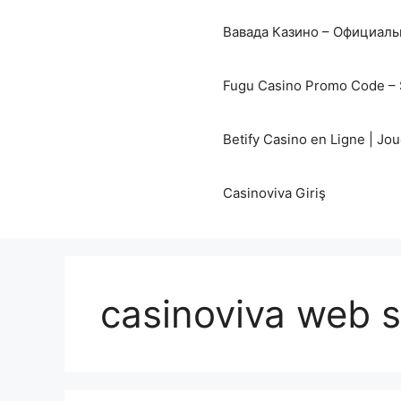
Вавада Казино – Официаль
Fugu Casino Promo Code – S
Betify Casino en Ligne | Jou
Casinoviva Giriş
casinoviva web si