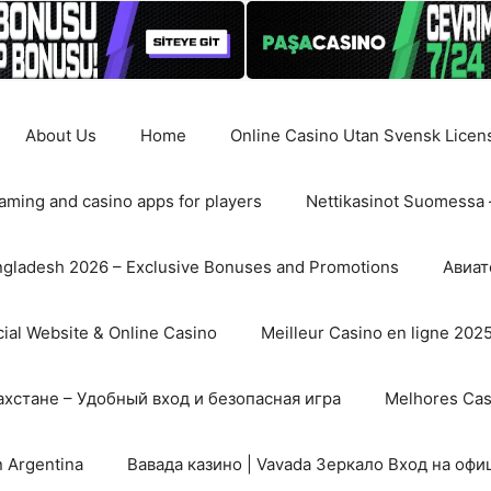
About Us
Home
Online Casino Utan Svensk Licen
aming and casino apps for players
Nettikasinot Suomessa –
ngladesh 2026 – Exclusive Bonuses and Promotions
Авиат
cial Website & Online Casino
Meilleur Casino en ligne 202
ахстане – Удобный вход и безопасная игра
Melhores Cass
n Argentina
Вавада казино | Vavada Зеркало Вход на оф