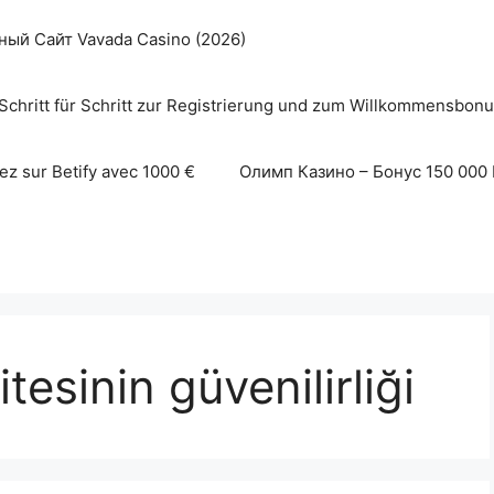
ный Сайт Vavada Casino (2026)
chritt für Schritt zur Registrierung und zum Willkommensbon
ez sur Betify avec 1000 €
Олимп Казино – Бонус 150 000 
tesinin güvenilirliği