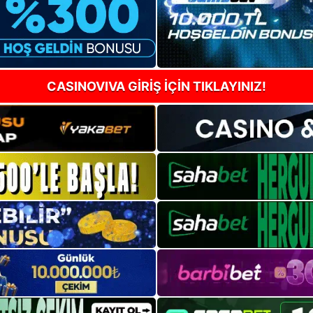
CASINOVIVA GİRİŞ İÇİN TIKLAYINIZ!