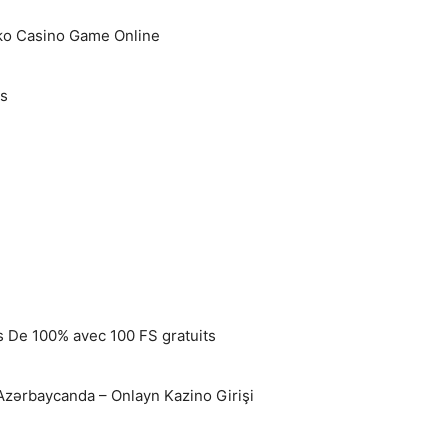
inko Casino Game Online
us
 De 100% avec 100 FS gratuits
Azərbaycanda – Onlayn Kazino Girişi