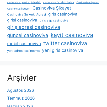
casinoviva çevrimiçi destek
casinoviva ücretsiz bahis
Casinoviva üyeleri
Casinoviva Şikayet
Casinoviva İletişim
giris casinoviva
Casinoviva Şu Anki Adresi
girisi casinoviva
giris yap casinoviva
giriş adresi casinoviva
kayit casinoviva
güncel casinoviva
twitter casinoviva
mobil casinoviva
yeni giris casinoviva
yeni adresi casinoviva
Arşivler
Ağustos 2026
Temmuz 2026
Haziran 2026