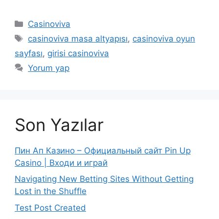
Kategoriler
Casinoviva
Etiketler
casinoviva masa altyapısı
,
casinoviva oyun
sayfası
,
girisi casinoviva
Yorum yap
Son Yazılar
Пин Ап Казино – Официальный сайт Pin Up
Casino | Входи и играй
Navigating New Betting Sites Without Getting
Lost in the Shuffle
Test Post Created