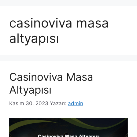
casinoviva masa
altyapısı
Casinoviva Masa
Altyapısı
Kasım 30, 2023
Yazarı:
admin