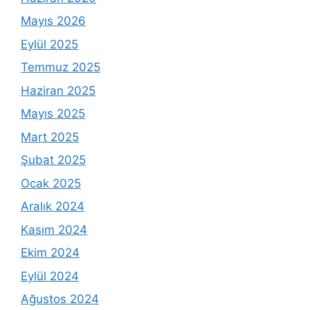
Mayıs 2026
Eylül 2025
Temmuz 2025
Haziran 2025
Mayıs 2025
Mart 2025
Şubat 2025
Ocak 2025
Aralık 2024
Kasım 2024
Ekim 2024
Eylül 2024
Ağustos 2024