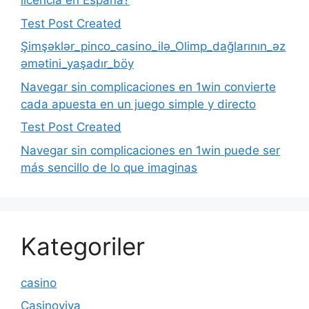
licencia en España?
Test Post Created
Şimşəklər_pinco_casino_ilə_Olimp_dağlarının_əz
əmətini_yaşadır_böy
Navegar sin complicaciones en 1win convierte
cada apuesta en un juego simple y directo
Test Post Created
Navegar sin complicaciones en 1win puede ser
más sencillo de lo que imaginas
Kategoriler
casino
Casinoviva