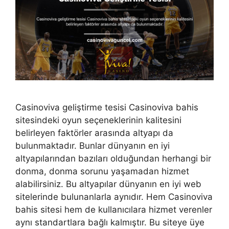
Casinoviva geliştirme tesisi Casinoviva bahis
sitesindeki oyun seçeneklerinin kalitesini
belirleyen faktörler arasında altyapı da
bulunmaktadır. Bunlar dünyanın en iyi
altyapılarından bazıları olduğundan herhangi bir
donma, donma sorunu yaşamadan hizmet
alabilirsiniz. Bu altyapılar dünyanın en iyi web
sitelerinde bulunanlarla aynıdır. Hem Casinoviva
bahis sitesi hem de kullanıcılara hizmet verenler
aynı standartlara bağlı kalmıştır. Bu siteye üye