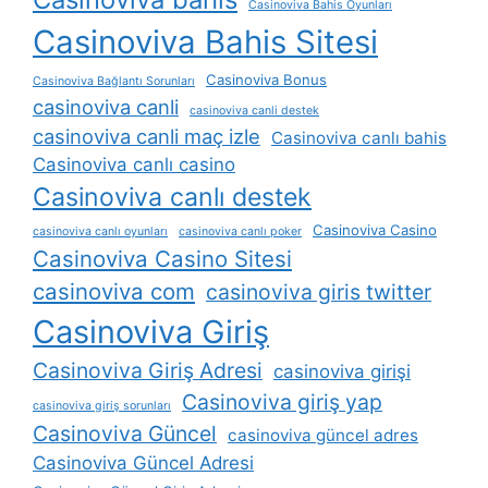
Casinoviva Bahis Oyunları
Casinoviva Bahis Sitesi
Casinoviva Bonus
Casinoviva Bağlantı Sorunları
casinoviva canli
casinoviva canli destek
casinoviva canli maç izle
Casinoviva canlı bahis
Casinoviva canlı casino
Casinoviva canlı destek
Casinoviva Casino
casinoviva canlı oyunları
casinoviva canlı poker
Casinoviva Casino Sitesi
casinoviva com
casinoviva giris twitter
Casinoviva Giriş
Casinoviva Giriş Adresi
casinoviva girişi
Casinoviva giriş yap
casinoviva giriş sorunları
Casinoviva Güncel
casinoviva güncel adres
Casinoviva Güncel Adresi