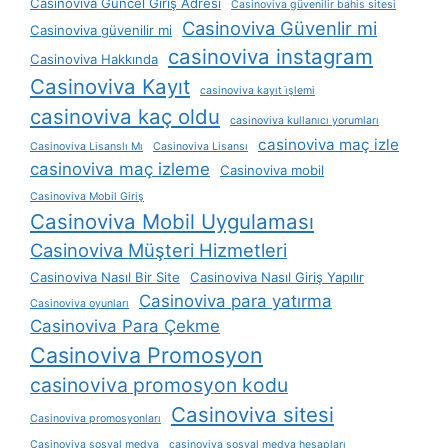
Casinoviva Güncel Giriş Adresi
Casinoviva güvenilir bahis sitesi
Casinoviva Güvenlir mi
Casinoviva güvenilir mi
casinoviva instagram
Casinoviva Hakkında
Casinoviva Kayıt
casinoviva kayıt i̇şlemi
casinoviva kaç oldu
casinoviva kullanıcı yorumları
casinoviva maç izle
Casinoviva Lisanslı Mı
Casinoviva Lisansı
casinoviva maç izleme
Casinoviva mobil
Casinoviva Mobil Giriş
Casinoviva Mobil Uygulaması
Casinoviva Müşteri Hizmetleri
Casinoviva Nasıl Bir Site
Casinoviva Nasıl Giriş Yapılır
Casinoviva para yatırma
Casinoviva oyunları
Casinoviva Para Çekme
Casinoviva Promosyon
casinoviva promosyon kodu
Casinoviva sitesi
Casinoviva promosyonları
Casinoviva sosyal medya
casinoviva sosyal medya hesapları