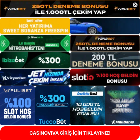
×
CASINOVIVA GİRİŞ İÇİN TIKLAYINIZ!