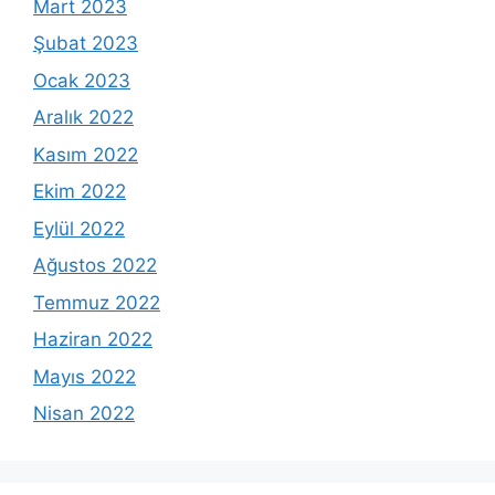
Mart 2023
Şubat 2023
Ocak 2023
Aralık 2022
Kasım 2022
Ekim 2022
Eylül 2022
Ağustos 2022
Temmuz 2022
Haziran 2022
Mayıs 2022
Nisan 2022