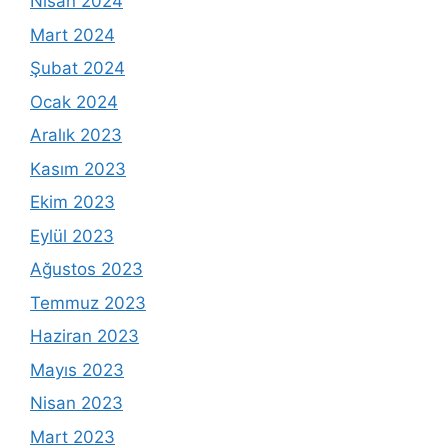
Nisan 2024
Mart 2024
Şubat 2024
Ocak 2024
Aralık 2023
Kasım 2023
Ekim 2023
Eylül 2023
Ağustos 2023
Temmuz 2023
Haziran 2023
Mayıs 2023
Nisan 2023
Mart 2023