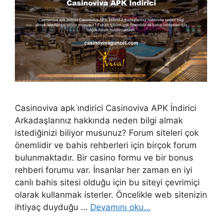
Casinoviva apk i̇ndirici Casinoviva APK İndirici
Arkadaşlarınız hakkında neden bilgi almak
istediğinizi biliyor musunuz? Forum siteleri çok
önemlidir ve bahis rehberleri için birçok forum
bulunmaktadır. Bir casino formu ve bir bonus
rehberi forumu var. İnsanlar her zaman en iyi
canlı bahis sitesi olduğu için bu siteyi çevrimiçi
olarak kullanmak isterler. Öncelikle web sitenizin
ihtiyaç duyduğu …
Devamını oku…