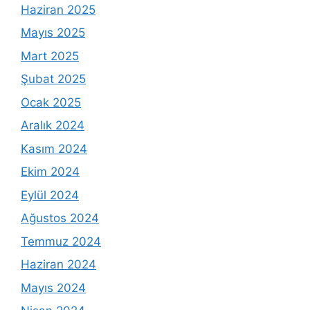
Haziran 2025
Mayıs 2025
Mart 2025
Şubat 2025
Ocak 2025
Aralık 2024
Kasım 2024
Ekim 2024
Eylül 2024
Ağustos 2024
Temmuz 2024
Haziran 2024
Mayıs 2024