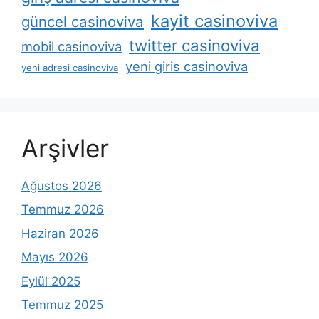
kayit casinoviva
güncel casinoviva
twitter casinoviva
mobil casinoviva
yeni giris casinoviva
yeni adresi casinoviva
Arşivler
Ağustos 2026
Temmuz 2026
Haziran 2026
Mayıs 2026
Eylül 2025
Temmuz 2025