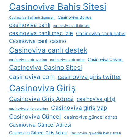
Casinoviva Bahis Sitesi
Casinoviva Bonus
Casinoviva Bağlantı Sorunları
casinoviva canli
casinoviva canli destek
casinoviva canli maç izle
Casinoviva canlı bahis
Casinoviva canlı casino
Casinoviva canlı destek
Casinoviva Casino
casinoviva canlı oyunları
casinoviva canlı poker
Casinoviva Casino Sitesi
casinoviva com
casinoviva giris twitter
Casinoviva Giriş
Casinoviva Giriş Adresi
casinoviva girişi
Casinoviva giriş yap
casinoviva giriş sorunları
Casinoviva Güncel
casinoviva güncel adres
Casinoviva Güncel Adresi
Casinoviva Güncel Giriş Adresi
Casinoviva güvenilir bahis sitesi