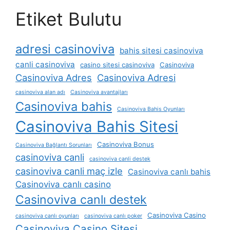
Etiket Bulutu
adresi casinoviva
bahis sitesi casinoviva
canli casinoviva
casino sitesi casinoviva
Casinoviva
Casinoviva Adres
Casinoviva Adresi
casinoviva alan adı
Casinoviva avantajları
Casinoviva bahis
Casinoviva Bahis Oyunları
Casinoviva Bahis Sitesi
Casinoviva Bonus
Casinoviva Bağlantı Sorunları
casinoviva canli
casinoviva canli destek
casinoviva canli maç izle
Casinoviva canlı bahis
Casinoviva canlı casino
Casinoviva canlı destek
Casinoviva Casino
casinoviva canlı oyunları
casinoviva canlı poker
Casinoviva Casino Sitesi