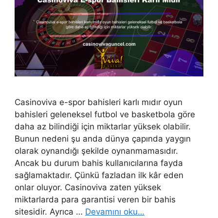
Casinoviva e-spor bahisleri karlı mıdır oyun
bahisleri geleneksel futbol ve basketbola göre
daha az bilindiği için miktarlar yüksek olabilir.
Bunun nedeni şu anda dünya çapında yaygın
olarak oynandığı şekilde oynanmamasıdır.
Ancak bu durum bahis kullanıcılarına fayda
sağlamaktadır. Çünkü fazladan ilk kâr eden
onlar oluyor. Casinoviva zaten yüksek
miktarlarda para garantisi veren bir bahis
sitesidir. Ayrıca …
Devamını oku…