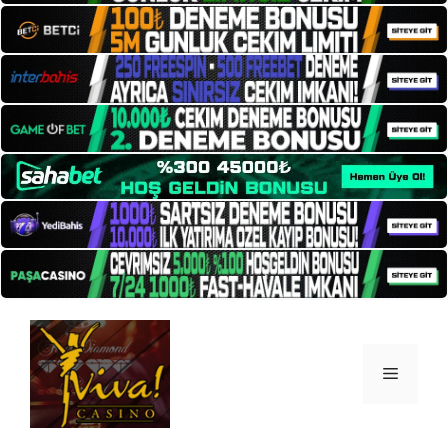
İçeriğe
atla
Menü