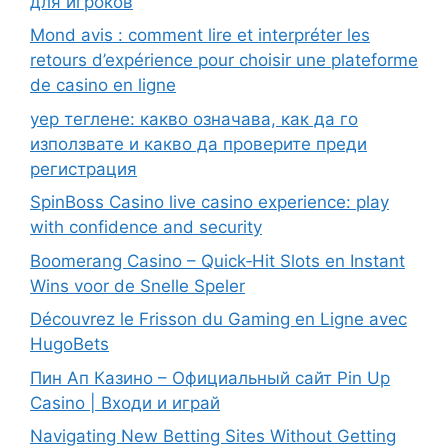
для игроков
Mond avis : comment lire et interpréter les
retours d’expérience pour choisir une plateforme
de casino en ligne
yep теглене: какво означава, как да го
използвате и какво да проверите преди
регистрация
SpinBoss Casino live casino experience: play
with confidence and security
Boomerang Casino – Quick‑Hit Slots en Instant
Wins voor de Snelle Speler
Découvrez le Frisson du Gaming en Ligne avec
HugoBets
Пин Ап Казино – Официальный сайт Pin Up
Casino | Входи и играй
Navigating New Betting Sites Without Getting