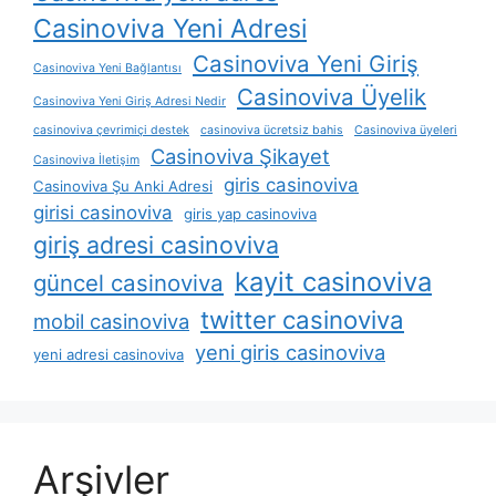
Casinoviva Yeni Adresi
Casinoviva Yeni Giriş
Casinoviva Yeni Bağlantısı
Casinoviva Üyelik
Casinoviva Yeni Giriş Adresi Nedir
casinoviva çevrimiçi destek
casinoviva ücretsiz bahis
Casinoviva üyeleri
Casinoviva Şikayet
Casinoviva İletişim
giris casinoviva
Casinoviva Şu Anki Adresi
girisi casinoviva
giris yap casinoviva
giriş adresi casinoviva
kayit casinoviva
güncel casinoviva
twitter casinoviva
mobil casinoviva
yeni giris casinoviva
yeni adresi casinoviva
Arşivler