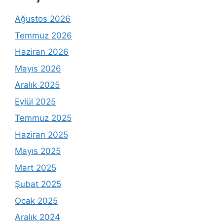
Ağustos 2026
Temmuz 2026
Haziran 2026
Mayıs 2026
Aralık 2025
Eylül 2025
Temmuz 2025
Haziran 2025
Mayıs 2025
Mart 2025
Şubat 2025
Ocak 2025
Aralık 2024