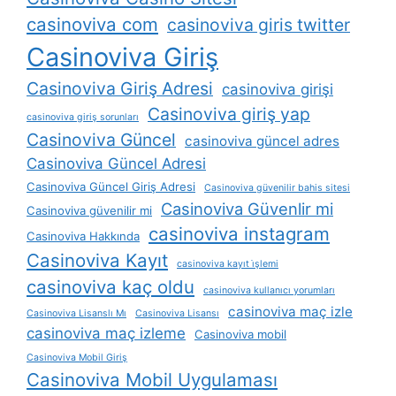
casinoviva com
casinoviva giris twitter
Casinoviva Giriş
Casinoviva Giriş Adresi
casinoviva girişi
Casinoviva giriş yap
casinoviva giriş sorunları
Casinoviva Güncel
casinoviva güncel adres
Casinoviva Güncel Adresi
Casinoviva Güncel Giriş Adresi
Casinoviva güvenilir bahis sitesi
Casinoviva Güvenlir mi
Casinoviva güvenilir mi
casinoviva instagram
Casinoviva Hakkında
Casinoviva Kayıt
casinoviva kayıt i̇şlemi
casinoviva kaç oldu
casinoviva kullanıcı yorumları
casinoviva maç izle
Casinoviva Lisanslı Mı
Casinoviva Lisansı
casinoviva maç izleme
Casinoviva mobil
Casinoviva Mobil Giriş
Casinoviva Mobil Uygulaması