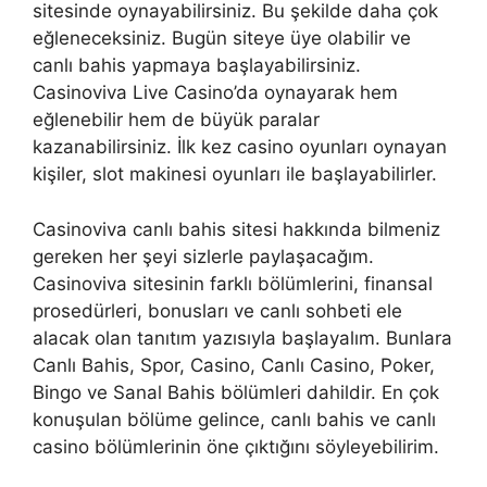
sitesinde oynayabilirsiniz. Bu şekilde daha çok
eğleneceksiniz. Bugün siteye üye olabilir ve
canlı bahis yapmaya başlayabilirsiniz.
Casinoviva Live Casino’da oynayarak hem
eğlenebilir hem de büyük paralar
kazanabilirsiniz. İlk kez casino oyunları oynayan
kişiler, slot makinesi oyunları ile başlayabilirler.
Casinoviva canlı bahis sitesi hakkında bilmeniz
gereken her şeyi sizlerle paylaşacağım.
Casinoviva sitesinin farklı bölümlerini, finansal
prosedürleri, bonusları ve canlı sohbeti ele
alacak olan tanıtım yazısıyla başlayalım. Bunlara
Canlı Bahis, Spor, Casino, Canlı Casino, Poker,
Bingo ve Sanal Bahis bölümleri dahildir. En çok
konuşulan bölüme gelince, canlı bahis ve canlı
casino bölümlerinin öne çıktığını söyleyebilirim.