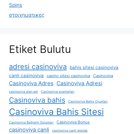
Spins
στοιχηματικες
Etiket Bulutu
adresi casinoviva
bahis sitesi casinoviva
canli casinoviva
casino sitesi casinoviva
Casinoviva
Casinoviva Adres
Casinoviva Adresi
casinoviva alan adı
Casinoviva avantajları
Casinoviva bahis
Casinoviva Bahis Oyunları
Casinoviva Bahis Sitesi
Casinoviva Bonus
Casinoviva Bağlantı Sorunları
casinoviva canli
casinoviva canli destek