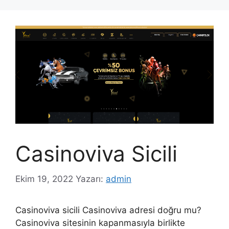
Casinoviva Sicili
Ekim 19, 2022
Yazarı:
admin
Casinoviva sicili Casinoviva adresi doğru mu?
Casinoviva sitesinin kapanmasıyla birlikte