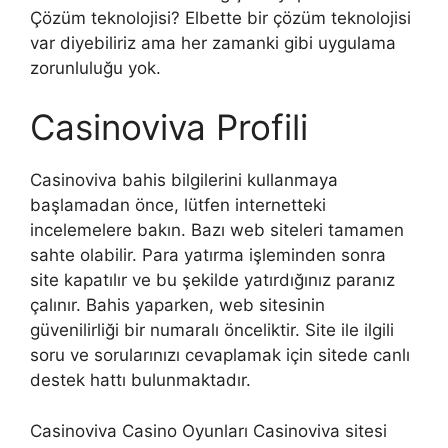
Çözüm teknolojisi? Elbette bir çözüm teknolojisi
var diyebiliriz ama her zamanki gibi uygulama
zorunluluğu yok.
Casinoviva Profili
Casinoviva bahis bilgilerini kullanmaya
başlamadan önce, lütfen internetteki
incelemelere bakın. Bazı web siteleri tamamen
sahte olabilir. Para yatırma işleminden sonra
site kapatılır ve bu şekilde yatırdığınız paranız
çalınır. Bahis yaparken, web sitesinin
güvenilirliği bir numaralı önceliktir. Site ile ilgili
soru ve sorularınızı cevaplamak için sitede canlı
destek hattı bulunmaktadır.
Casinoviva Casino Oyunları Casinoviva sitesi