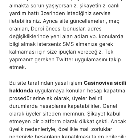
almakta sorun yaşıyorsanız, şikayetinizi canlı
yardım hattı üzerinden istediğiniz servise
iletebilirsiniz. Ayrıca site güncellemeleri, maç
oranları, Derbi öncesi bonuslar, adres
değişikliklerinde yeni alan adları vb. konularda
bilgi almak isterseniz SMS almanıza gerek
kalmaması için size ipuçları vereceğiz. Tek
yapmanız gereken Twitter uygulamasını takip
etmek.
Bu site tarafından yasal işlem
Casinoviva sicili
hakkında
uygulamaya konulan hesap kapatma
prosedürlerine ek olarak, üyeler belirli
durumlarda hesaplarını kapatabilirler. Genel
olarak üyeler siteden memnun. Şikayet kabul
etmeyen bir platform olarak dikkat çekti. Ancak
üyelik nedenleriyle, özellikle mali zorluklar
nedeniyle hesapların kapatılması talep edilebilir.