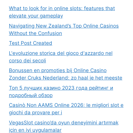
What to look for in online slots: features that
elevate your gameplay
Navigating New Zealand’s Top Online Casinos
Without the Confusion
Test Post Created
L'evoluzione storica del gioco d'azzardo nel
corso dei secoli
Bonussen en promoties bij Online Casino
Zonder Cruks Nederland: zo haal je het meeste
Топ 5 лучших казино 2023 года рейтинг и
подробный обзор
Casinò Non AAMS Online 2026: le migliori slot e
giochi da provare per i
VegasSlot casino’da oyun deneyimini artırmak
için en iyi uygulamalar