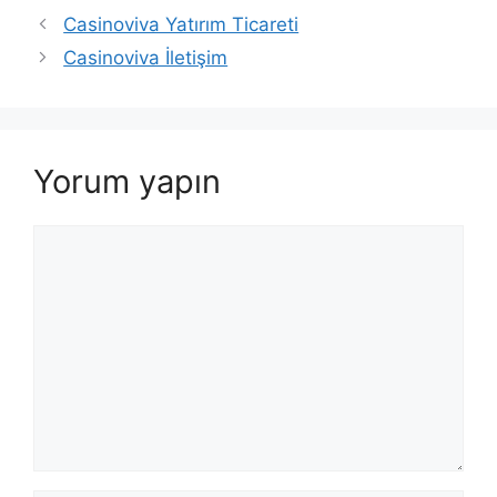
Yazı
Casinoviva Yatırım Ticareti
dolaşımı
Casinoviva İletişim
Yorum yapın
Yorum