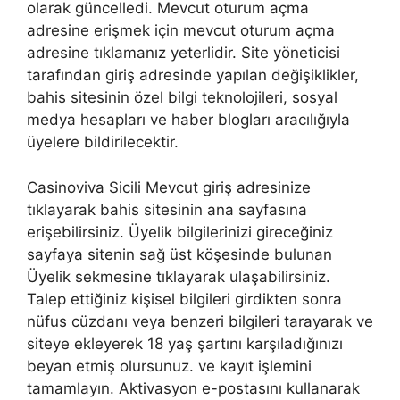
olarak güncelledi. Mevcut oturum açma
adresine erişmek için mevcut oturum açma
adresine tıklamanız yeterlidir. Site yöneticisi
tarafından giriş adresinde yapılan değişiklikler,
bahis sitesinin özel bilgi teknolojileri, sosyal
medya hesapları ve haber blogları aracılığıyla
üyelere bildirilecektir.
Casinoviva Sicili Mevcut giriş adresinize
tıklayarak bahis sitesinin ana sayfasına
erişebilirsiniz. Üyelik bilgilerinizi gireceğiniz
sayfaya sitenin sağ üst köşesinde bulunan
Üyelik sekmesine tıklayarak ulaşabilirsiniz.
Talep ettiğiniz kişisel bilgileri girdikten sonra
nüfus cüzdanı veya benzeri bilgileri tarayarak ve
siteye ekleyerek 18 yaş şartını karşıladığınızı
beyan etmiş olursunuz. ve kayıt işlemini
tamamlayın. Aktivasyon e-postasını kullanarak