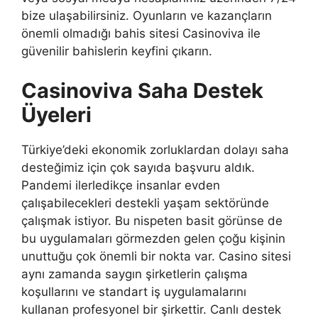
bize ulaşabilirsiniz. Oyunların ve kazançların
önemli olmadığı bahis sitesi Casinoviva ile
güvenilir bahislerin keyfini çıkarın.
Casinoviva Saha Destek
Üyeleri
Türkiye’deki ekonomik zorluklardan dolayı saha
desteğimiz için çok sayıda başvuru aldık.
Pandemi ilerledikçe insanlar evden
çalışabilecekleri destekli yaşam sektöründe
çalışmak istiyor. Bu nispeten basit görünse de
bu uygulamaları görmezden gelen çoğu kişinin
unuttuğu çok önemli bir nokta var. Casino sitesi
aynı zamanda saygın şirketlerin çalışma
koşullarını ve standart iş uygulamalarını
kullanan profesyonel bir şirkettir. Canlı destek