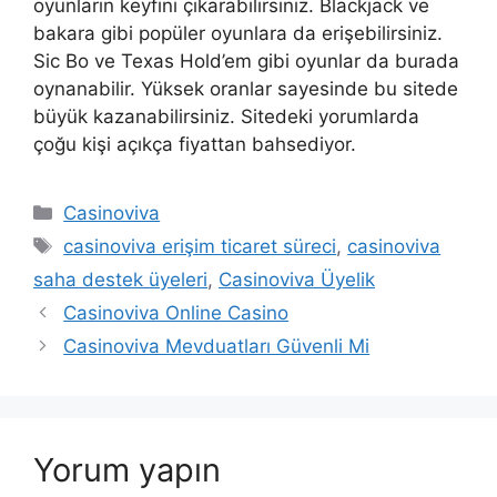
oyunların keyfini çıkarabilirsiniz. Blackjack ve
bakara gibi popüler oyunlara da erişebilirsiniz.
Sic Bo ve Texas Hold’em gibi oyunlar da burada
oynanabilir. Yüksek oranlar sayesinde bu sitede
büyük kazanabilirsiniz. Sitedeki yorumlarda
çoğu kişi açıkça fiyattan bahsediyor.
Kategoriler
Casinoviva
Etiketler
casinoviva erişim ticaret süreci
,
casinoviva
saha destek üyeleri
,
Casinoviva Üyelik
Yazı
Casinoviva Online Casino
dolaşımı
Casinoviva Mevduatları Güvenli Mi
Yorum yapın