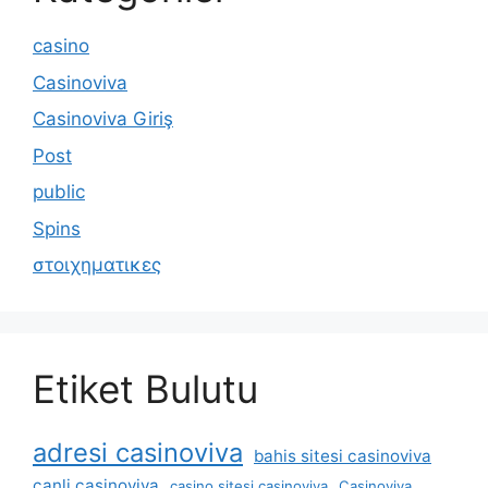
casino
Casinoviva
Casinoviva Giriş
Post
public
Spins
στοιχηματικες
Etiket Bulutu
adresi casinoviva
bahis sitesi casinoviva
canli casinoviva
casino sitesi casinoviva
Casinoviva