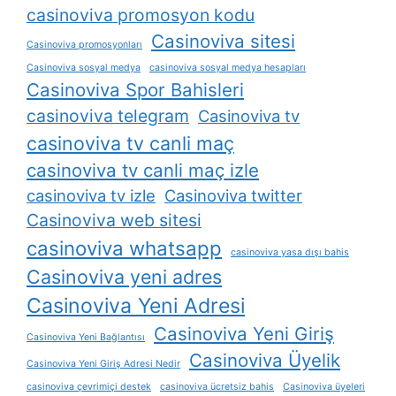
casinoviva promosyon kodu
Casinoviva sitesi
Casinoviva promosyonları
Casinoviva sosyal medya
casinoviva sosyal medya hesapları
Casinoviva Spor Bahisleri
casinoviva telegram
Casinoviva tv
casinoviva tv canli maç
casinoviva tv canli maç izle
casinoviva tv izle
Casinoviva twitter
Casinoviva web sitesi
casinoviva whatsapp
casinoviva yasa dışı bahis
Casinoviva yeni adres
Casinoviva Yeni Adresi
Casinoviva Yeni Giriş
Casinoviva Yeni Bağlantısı
Casinoviva Üyelik
Casinoviva Yeni Giriş Adresi Nedir
casinoviva çevrimiçi destek
casinoviva ücretsiz bahis
Casinoviva üyeleri