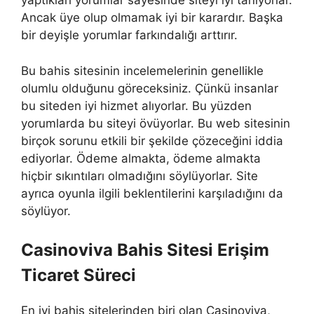
yaptıkları yorumlar sayesinde siteyi iyi tanıyorlar.
Ancak üye olup olmamak iyi bir karardır. Başka
bir deyişle yorumlar farkındalığı arttırır.
Bu bahis sitesinin incelemelerinin genellikle
olumlu olduğunu göreceksiniz. Çünkü insanlar
bu siteden iyi hizmet alıyorlar. Bu yüzden
yorumlarda bu siteyi övüyorlar. Bu web sitesinin
birçok sorunu etkili bir şekilde çözeceğini iddia
ediyorlar. Ödeme almakta, ödeme almakta
hiçbir sıkıntıları olmadığını söylüyorlar. Site
ayrıca oyunla ilgili beklentilerini karşıladığını da
söylüyor.
Casinoviva Bahis Sitesi Erişim
Ticaret Süreci
En iyi bahis sitelerinden biri olan Casinoviva,