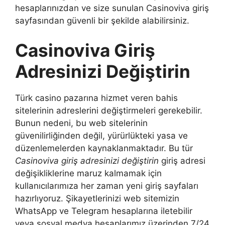
hesaplarınızdan ve size sunulan Casinoviva giriş
sayfasından güvenli bir şekilde alabilirsiniz.
Casinoviva Giriş
Adresinizi Değiştirin
Türk casino pazarına hizmet veren bahis
sitelerinin adreslerini değiştirmeleri gerekebilir.
Bunun nedeni, bu web sitelerinin
güvenilirliğinden değil, yürürlükteki yasa ve
düzenlemelerden kaynaklanmaktadır. Bu tür
Casinoviva giriş adresinizi değiştirin
giriş adresi
değişikliklerine maruz kalmamak için
kullanıcılarımıza her zaman yeni giriş sayfaları
hazırlıyoruz. Şikayetlerinizi web sitemizin
WhatsApp ve Telegram hesaplarına iletebilir
veya sosyal medya hesaplarımız üzerinden 7/24