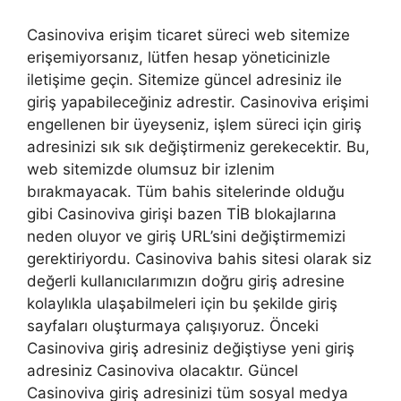
Casinoviva erişim ticaret süreci web sitemize
erişemiyorsanız, lütfen hesap yöneticinizle
iletişime geçin. Sitemize güncel adresiniz ile
giriş yapabileceğiniz adrestir. Casinoviva erişimi
engellenen bir üyeyseniz, işlem süreci için giriş
adresinizi sık sık değiştirmeniz gerekecektir. Bu,
web sitemizde olumsuz bir izlenim
bırakmayacak. Tüm bahis sitelerinde olduğu
gibi Casinoviva girişi bazen TİB blokajlarına
neden oluyor ve giriş URL’sini değiştirmemizi
gerektiriyordu. Casinoviva bahis sitesi olarak siz
değerli kullanıcılarımızın doğru giriş adresine
kolaylıkla ulaşabilmeleri için bu şekilde giriş
sayfaları oluşturmaya çalışıyoruz. Önceki
Casinoviva giriş adresiniz değiştiyse yeni giriş
adresiniz Casinoviva olacaktır. Güncel
Casinoviva giriş adresinizi tüm sosyal medya