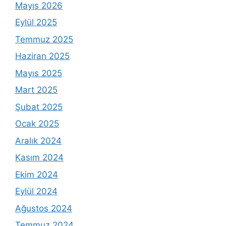
Mayıs 2026
Eylül 2025
Temmuz 2025
Haziran 2025
Mayıs 2025
Mart 2025
Şubat 2025
Ocak 2025
Aralık 2024
Kasım 2024
Ekim 2024
Eylül 2024
Ağustos 2024
Temmuz 2024