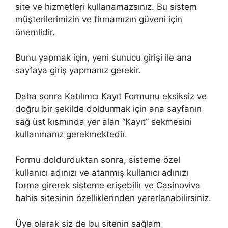
site ve hizmetleri kullanamazsınız. Bu sistem
müşterilerimizin ve firmamızın güveni için
önemlidir.
Bunu yapmak için, yeni sunucu girişi ile ana
sayfaya giriş yapmanız gerekir.
Daha sonra Katılımcı Kayıt Formunu eksiksiz ve
doğru bir şekilde doldurmak için ana sayfanın
sağ üst kısmında yer alan “Kayıt” sekmesini
kullanmanız gerekmektedir.
Formu doldurduktan sonra, sisteme özel
kullanıcı adınızı ve atanmış kullanıcı adınızı
forma girerek sisteme erişebilir ve Casinoviva
bahis sitesinin özelliklerinden yararlanabilirsiniz.
Üye olarak siz de bu sitenin sağlam