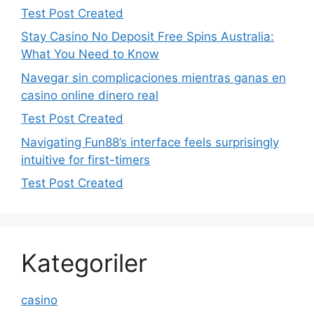
Test Post Created
Stay Casino No Deposit Free Spins Australia:
What You Need to Know
Navegar sin complicaciones mientras ganas en
casino online dinero real
Test Post Created
Navigating Fun88’s interface feels surprisingly
intuitive for first-timers
Test Post Created
Kategoriler
casino