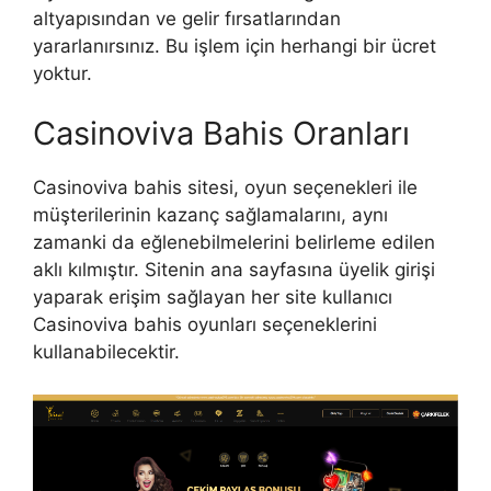
altyapısından ve gelir fırsatlarından
yararlanırsınız. Bu işlem için herhangi bir ücret
yoktur.
Casinoviva Bahis Oranları
Casinoviva bahis sitesi, oyun seçenekleri ile
müşterilerinin kazanç sağlamalarını, aynı
zamanki da eğlenebilmelerini belirleme edilen
aklı kılmıştır. Sitenin ana sayfasına üyelik girişi
yaparak erişim sağlayan her site kullanıcı
Casinoviva bahis oyunları seçeneklerini
kullanabilecektir.