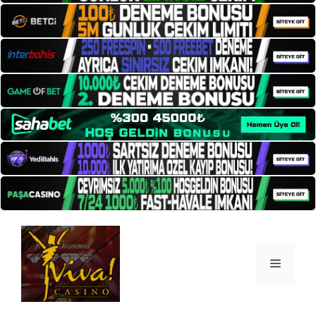
İçeriğe
atla
Menü