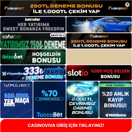
×
CASINOVIVA GİRİŞ İÇİN TIKLAYINIZ!