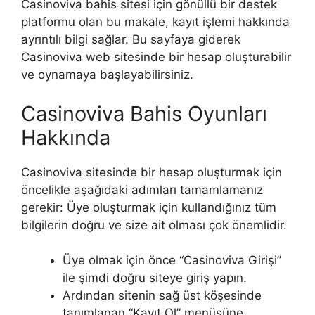
Casinoviva bahis sitesi için gönüllü bir destek
platformu olan bu makale, kayıt işlemi hakkında
ayrıntılı bilgi sağlar. Bu sayfaya giderek
Casinoviva web sitesinde bir hesap oluşturabilir
ve oynamaya başlayabilirsiniz.
Casinoviva Bahis Oyunları
Hakkında
Casinoviva sitesinde bir hesap oluşturmak için
öncelikle aşağıdaki adımları tamamlamanız
gerekir: Üye oluşturmak için kullandığınız tüm
bilgilerin doğru ve size ait olması çok önemlidir.
Üye olmak için önce “Casinoviva Girişi”
ile şimdi doğru siteye giriş yapın.
Ardından sitenin sağ üst köşesinde
tanımlanan “Kayıt Ol” menüsüne