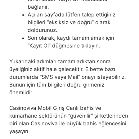
bağlanır.
Açılan sayfada lütfen talep ettiğiniz
bilgileri “eksiksiz ve doğru” olarak
doldurunuz.
Son olarak, kaydı tamamlamak için
“Kayıt Ol” düğmesine tıklayın.
Yukarıdaki adımları tamamladıktan sonra
üyeliğiniz aktif hale gelecektir. Elbette bazı
durumlarda “SMS veya Mail” onayı isteyebiliriz.
Bunun için tüm bilgileri doğru girmeniz
önemlidir.
Casinoviva Mobil Giriş Canlı bahis ve
kumarhane sektörünün “güvenilir” şirketlerinden
biri olan Casinoviva ile büyük bahis eğlencesini
yaşayın.