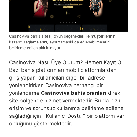
Casinoviva bahis sitesi, oyun seçenekleri ile müşterilerinin
kazanç sağlamalarını, aynı zamanki da eğlenebilmelerini
belirleme edilen aklı kılmıştır.
Casinoviva Nasıl Üye Olurum? Hemen Kayıt Ol
Bazı bahis platformları mobil platformlardan
giriş yapan kullanıcıları diğer bir adrese
yönlendirirken Casinoviva herhangi bir
yönlendirme
Casinoviva bahis oranları
direk
site bölgende hizmet vermektedir. Bu da hızlı
erişim ve sorunsuz kullanıma belirleme edilene
sağladığı için ” Kullanıcı Dostu ” bir platform var
olduğunu göstermektedir.