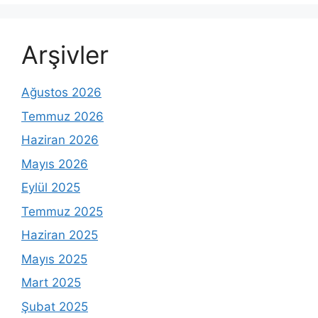
Arşivler
Ağustos 2026
Temmuz 2026
Haziran 2026
Mayıs 2026
Eylül 2025
Temmuz 2025
Haziran 2025
Mayıs 2025
Mart 2025
Şubat 2025