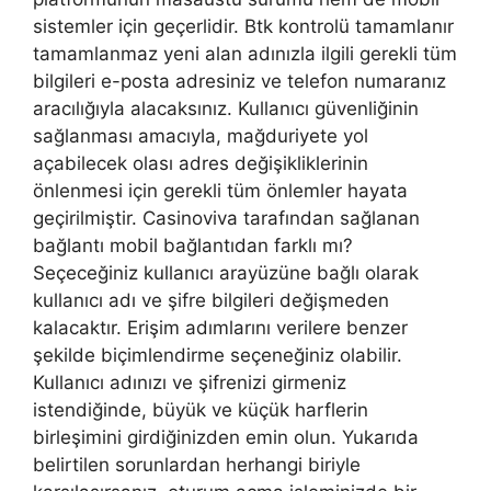
sistemler için geçerlidir. Btk kontrolü tamamlanır
tamamlanmaz yeni alan adınızla ilgili gerekli tüm
bilgileri e-posta adresiniz ve telefon numaranız
aracılığıyla alacaksınız. Kullanıcı güvenliğinin
sağlanması amacıyla, mağduriyete yol
açabilecek olası adres değişikliklerinin
önlenmesi için gerekli tüm önlemler hayata
geçirilmiştir. Casinoviva tarafından sağlanan
bağlantı mobil bağlantıdan farklı mı?
Seçeceğiniz kullanıcı arayüzüne bağlı olarak
kullanıcı adı ve şifre bilgileri değişmeden
kalacaktır. Erişim adımlarını verilere benzer
şekilde biçimlendirme seçeneğiniz olabilir.
Kullanıcı adınızı ve şifrenizi girmeniz
istendiğinde, büyük ve küçük harflerin
birleşimini girdiğinizden emin olun. Yukarıda
belirtilen sorunlardan herhangi biriyle