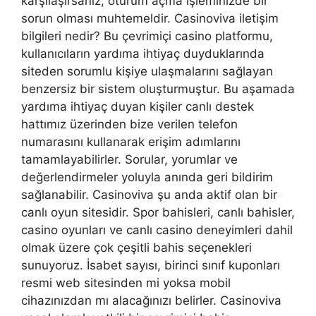
karşılaşırsanız, oturum açma işleminizde bir
sorun olması muhtemeldir. Casinoviva iletişim
bilgileri nedir? Bu çevrimiçi casino platformu,
kullanıcıların yardıma ihtiyaç duyduklarında
siteden sorumlu kişiye ulaşmalarını sağlayan
benzersiz bir sistem oluşturmuştur. Bu aşamada
yardıma ihtiyaç duyan kişiler canlı destek
hattımız üzerinden bize verilen telefon
numarasını kullanarak erişim adımlarını
tamamlayabilirler. Sorular, yorumlar ve
değerlendirmeler yoluyla anında geri bildirim
sağlanabilir. Casinoviva şu anda aktif olan bir
canlı oyun sitesidir. Spor bahisleri, canlı bahisler,
casino oyunları ve canlı casino deneyimleri dahil
olmak üzere çok çeşitli bahis seçenekleri
sunuyoruz. İsabet sayısı, birinci sınıf kuponları
resmi web sitesinden mi yoksa mobil
cihazınızdan mı alacağınızı belirler. Casinoviva