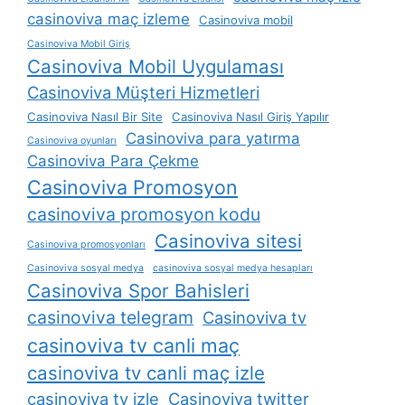
casinoviva maç izleme
Casinoviva mobil
Casinoviva Mobil Giriş
Casinoviva Mobil Uygulaması
Casinoviva Müşteri Hizmetleri
Casinoviva Nasıl Bir Site
Casinoviva Nasıl Giriş Yapılır
Casinoviva para yatırma
Casinoviva oyunları
Casinoviva Para Çekme
Casinoviva Promosyon
casinoviva promosyon kodu
Casinoviva sitesi
Casinoviva promosyonları
Casinoviva sosyal medya
casinoviva sosyal medya hesapları
Casinoviva Spor Bahisleri
casinoviva telegram
Casinoviva tv
casinoviva tv canli maç
casinoviva tv canli maç izle
casinoviva tv izle
Casinoviva twitter