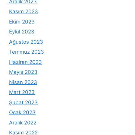
Aralık 2023
Kasım 2023
Ekim 2023
Eylül 2023
Ağustos 2023
Temmuz 2023
Haziran 2023
Mayıs 2023
Nisan 2023
Mart 2023
Şubat 2023
Ocak 2023
Aralık 2022
Kasım 2022