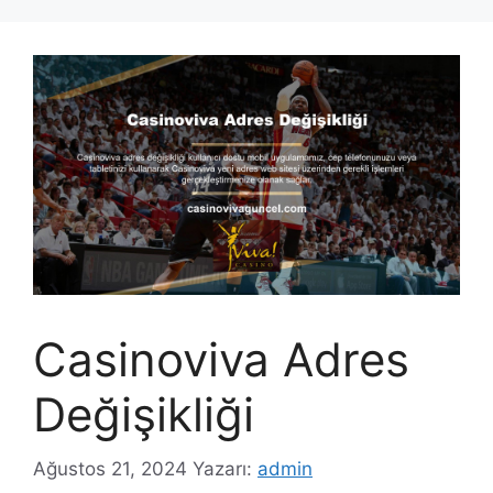
Casinoviva Adres
Değişikliği
Ağustos 21, 2024
Yazarı:
admin