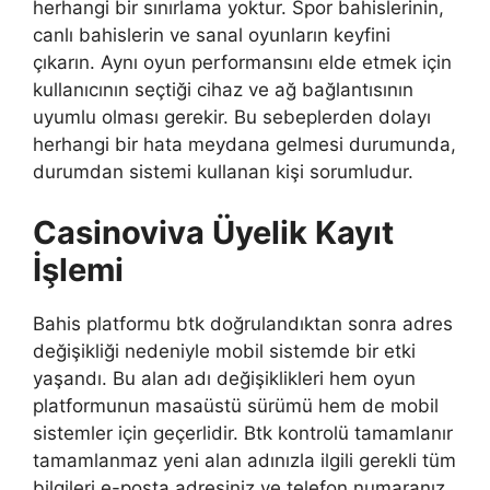
herhangi bir sınırlama yoktur. Spor bahislerinin,
canlı bahislerin ve sanal oyunların keyfini
çıkarın. Aynı oyun performansını elde etmek için
kullanıcının seçtiği cihaz ve ağ bağlantısının
uyumlu olması gerekir. Bu sebeplerden dolayı
herhangi bir hata meydana gelmesi durumunda,
durumdan sistemi kullanan kişi sorumludur.
Casinoviva Üyelik Kayıt
İşlemi
Bahis platformu btk doğrulandıktan sonra adres
değişikliği nedeniyle mobil sistemde bir etki
yaşandı. Bu alan adı değişiklikleri hem oyun
platformunun masaüstü sürümü hem de mobil
sistemler için geçerlidir. Btk kontrolü tamamlanır
tamamlanmaz yeni alan adınızla ilgili gerekli tüm
bilgileri e-posta adresiniz ve telefon numaranız