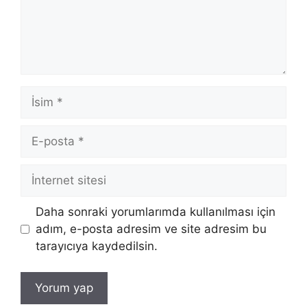
İsim
E-
posta
İnternet
sitesi
Daha sonraki yorumlarımda kullanılması için
adım, e-posta adresim ve site adresim bu
tarayıcıya kaydedilsin.