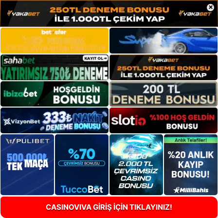
×
CASINOVIVA GİRİŞ İÇİN TIKLAYINIZ!