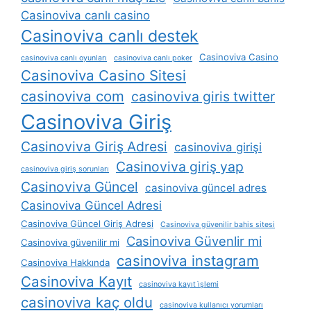
Casinoviva canlı casino
Casinoviva canlı destek
Casinoviva Casino
casinoviva canlı oyunları
casinoviva canlı poker
Casinoviva Casino Sitesi
casinoviva com
casinoviva giris twitter
Casinoviva Giriş
Casinoviva Giriş Adresi
casinoviva girişi
Casinoviva giriş yap
casinoviva giriş sorunları
Casinoviva Güncel
casinoviva güncel adres
Casinoviva Güncel Adresi
Casinoviva Güncel Giriş Adresi
Casinoviva güvenilir bahis sitesi
Casinoviva Güvenlir mi
Casinoviva güvenilir mi
casinoviva instagram
Casinoviva Hakkında
Casinoviva Kayıt
casinoviva kayıt i̇şlemi
casinoviva kaç oldu
casinoviva kullanıcı yorumları