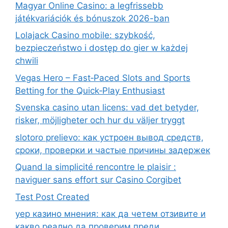
Magyar Online Casino: a legfrissebb
játékvariációk és bónuszok 2026-ban
Lolajack Casino mobile: szybkość,
bezpieczeństwo i dostęp do gier w każdej
chwili
Vegas Hero – Fast‑Paced Slots and Sports
Betting for the Quick‑Play Enthusiast
Svenska casino utan licens: vad det betyder,
risker, möjligheter och hur du väljer tryggt
slotoro prelievo: как устроен вывод средств,
сроки, проверки и частые причины задержек
Quand la simplicité rencontre le plaisir :
naviguer sans effort sur Casino Corgibet
Test Post Created
yep казино мнения: как да четем отзивите и
какво реално да проверим преди