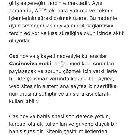
giriş seçeneğini tercih etmektedir. Aynı
zamanda, APP’deki para yatırma ve çekme
işlemlerinin süresi dolmak üzere. Bu nedenle
oyun severler Casinoviva mobil bağlantısını
tercih ediyor ve kısa süreliğine oyun içinde aktif
oluyorlar.
Casinoviva şikayeti nedeniyle kullanıcılar
Casinoviva mobil
beğenmedikleri sorunları
paylaşacak ve sorunu çözmek için yetkililerle
birlikte çalışmak zorunda kalacaklar. Ayrıca,
web sitesinin sistem ana sayfası bir sertifika
numarasına sahiptir ve uluslararası olarak
kullanılabilir.
Casinoviva bahis sitesi son derece yetkin,
küresel olarak kullanılan ve güvene dayalı bir
bahis sitesidir. Sitenin çeşitli milletlerden