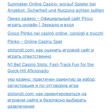
Sunmaker Online Casino: worauf Spieler bei
Angebot, Sicherheit und Nutzung achten sollten
Пинко казино – Официальный сайт Pinco
играть онлайн | Зеркало и вход
Gioco Plinko nei casinò online, consigli e trucchi
Plinko – Online Casino Spel
slotoroit.com: как оценить игровой сайт и
играть ответственно
N1 Bet Casino Slots: Fast‑Track Fun for the
Quick‑Hit Aficionado
yep казино: практичен ориентир за избор,
регистрация и по-отговорна игра
slotoroit.com: как ориентироваться на
игровом сайте и безопасно выбирать
развлечения