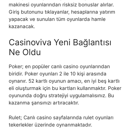
makinesi oyunlarından risksiz bonuslar alırlar.
Giriş butonunu tıklayanlar, hesaplarına yatırım
yapacak ve sunulan tüm oyunlarda hamle
kazanacak.
Casinoviva Yeni Bağlantısı
Ne Oldu
Poker; en popüler canlı casino oyunlarından
biridir. Poker oyunları 2 ile 10 kişi arasında
oynanır. 52 kartlı oyunun amacı, en iyi beş kartlı
eli oluşturmak için bu kartları kullanmaktır. Poker
oyununda doğru stratejiyi uygulamalısınız. Bu
kazanma şansınızı artıracaktır.
Rulet; Canlı casino sayfalarında rulet oyunları
tekerlekler üzerinde oynanmaktadır.