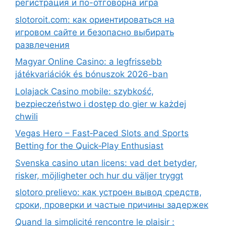
регистрация и по-отговорна игра
slotoroit.com: как ориентироваться на
игровом сайте и безопасно выбирать
развлечения
Magyar Online Casino: a legfrissebb
játékvariációk és bónuszok 2026-ban
Lolajack Casino mobile: szybkość,
bezpieczeństwo i dostęp do gier w każdej
chwili
Vegas Hero – Fast‑Paced Slots and Sports
Betting for the Quick‑Play Enthusiast
Svenska casino utan licens: vad det betyder,
risker, möjligheter och hur du väljer tryggt
slotoro prelievo: как устроен вывод средств,
сроки, проверки и частые причины задержек
Quand la simplicité rencontre le plaisir :