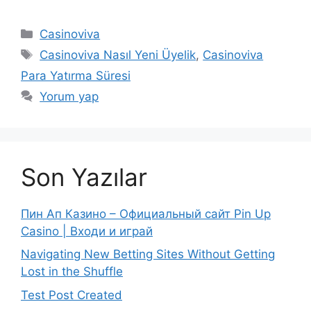
Kategoriler
Casinoviva
Etiketler
Casinoviva Nasıl Yeni Üyelik
,
Casinoviva
Para Yatırma Süresi
Yorum yap
Son Yazılar
Пин Ап Казино – Официальный сайт Pin Up
Casino | Входи и играй
Navigating New Betting Sites Without Getting
Lost in the Shuffle
Test Post Created