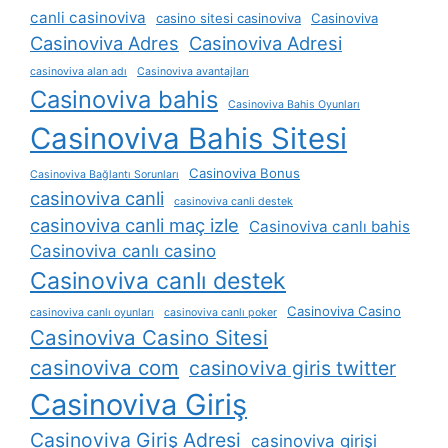
canli casinoviva
casino sitesi casinoviva
Casinoviva
Casinoviva Adres
Casinoviva Adresi
casinoviva alan adı
Casinoviva avantajları
Casinoviva bahis
Casinoviva Bahis Oyunları
Casinoviva Bahis Sitesi
Casinoviva Bonus
Casinoviva Bağlantı Sorunları
casinoviva canli
casinoviva canli destek
casinoviva canli maç izle
Casinoviva canlı bahis
Casinoviva canlı casino
Casinoviva canlı destek
Casinoviva Casino
casinoviva canlı oyunları
casinoviva canlı poker
Casinoviva Casino Sitesi
casinoviva com
casinoviva giris twitter
Casinoviva Giriş
Casinoviva Giriş Adresi
casinoviva girişi