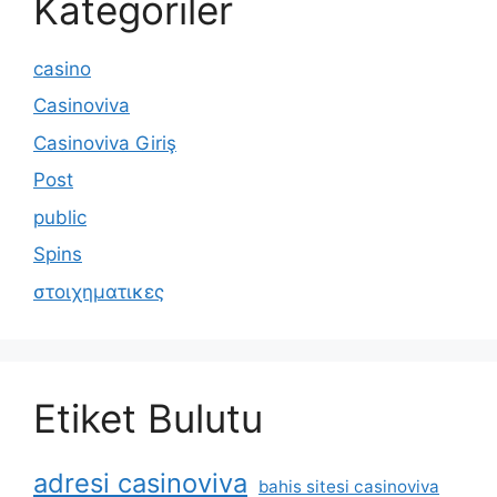
Kategoriler
casino
Casinoviva
Casinoviva Giriş
Post
public
Spins
στοιχηματικες
Etiket Bulutu
adresi casinoviva
bahis sitesi casinoviva