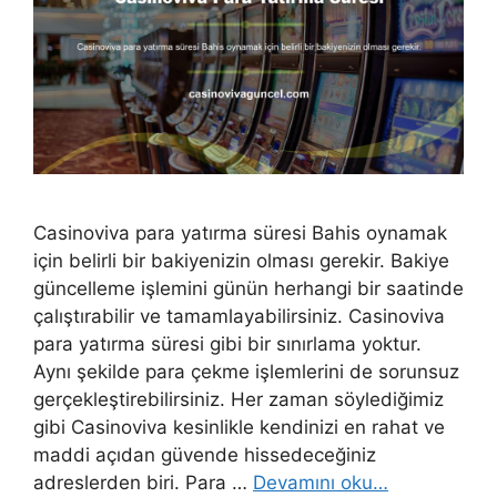
Casinoviva para yatırma süresi Bahis oynamak
için belirli bir bakiyenizin olması gerekir. Bakiye
güncelleme işlemini günün herhangi bir saatinde
çalıştırabilir ve tamamlayabilirsiniz. Casinoviva
para yatırma süresi gibi bir sınırlama yoktur.
Aynı şekilde para çekme işlemlerini de sorunsuz
gerçekleştirebilirsiniz. Her zaman söylediğimiz
gibi Casinoviva kesinlikle kendinizi en rahat ve
maddi açıdan güvende hissedeceğiniz
adreslerden biri. Para …
Devamını oku…