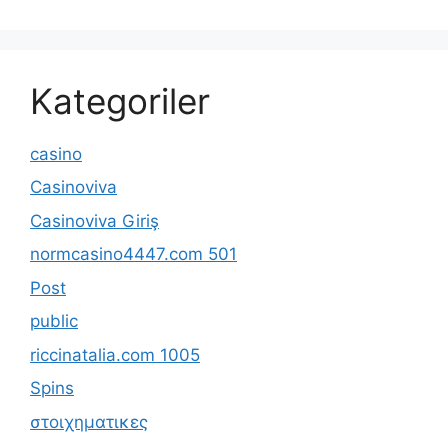
Kategoriler
casino
Casinoviva
Casinoviva Giriş
normcasino4447.com 501
Post
public
riccinatalia.com 1005
Spins
στοιχηματικες