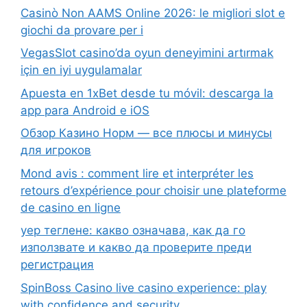
Casinò Non AAMS Online 2026: le migliori slot e
giochi da provare per i
VegasSlot casino’da oyun deneyimini artırmak
için en iyi uygulamalar
Apuesta en 1xBet desde tu móvil: descarga la
app para Android e iOS
Обзор Казино Норм — все плюсы и минусы
для игроков
Mond avis : comment lire et interpréter les
retours d’expérience pour choisir une plateforme
de casino en ligne
yep теглене: какво означава, как да го
използвате и какво да проверите преди
регистрация
SpinBoss Casino live casino experience: play
with confidence and security