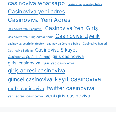
casinoviva whatsapp
casinoviva yasa dışı bahis
Casinoviva yeni adres
Casinoviva Yeni Adresi
Casinoviva Yeni Giriş
Casinoviva Yeni Bağlantısı
Casinoviva Üyelik
Casinoviva Yeni Giriş Adresi Nedir
casinoviva çevrimiçi destek
casinoviva ücretsiz bahis
Casinoviva üyeleri
Casinoviva Şikayet
Casinoviva İletişim
giris casinoviva
Casinoviva Şu Anki Adresi
girisi casinoviva
giris yap casinoviva
giriş adresi casinoviva
kayit casinoviva
güncel casinoviva
twitter casinoviva
mobil casinoviva
yeni giris casinoviva
yeni adresi casinoviva