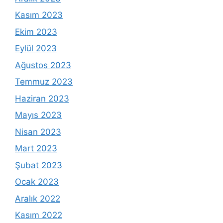
Kasım 2023
Ekim 2023
Eylül 2023
Ağustos 2023
Temmuz 2023
Haziran 2023
Mayıs 2023
Nisan 2023
Mart 2023
Şubat 2023
Ocak 2023
Aralık 2022
Kasım 2022