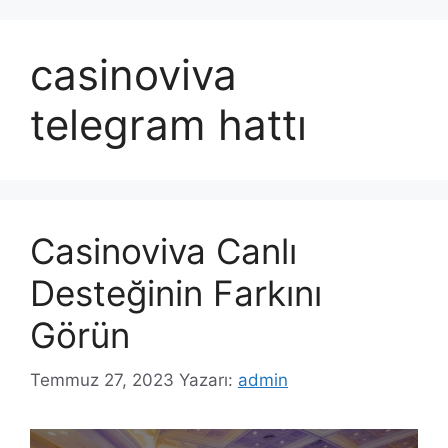
casinoviva
telegram hattı
Casinoviva Canlı
Desteğinin Farkını
Görün
Temmuz 27, 2023
Yazarı:
admin