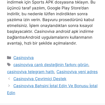
indirmek için Sports APK dosyasına tıklayın. Bu
üçüncü taraf yazılım, Google Play Store’dan
indirilir, bu nedenle lütfen indirdikten sonra
yazılıma izin verin. Başvuru prosedürünü kabul
etmelisiniz. İşlem onaylandıktan sonra kısayol
başlayacaktır.
Casinoviva android apk i̇ndirme
bağlantısı
Android uygulamalarını kullanmanın
avantajı, hızlı bir şekilde açılmalarıdır.
Kategoriler
Casinoviva
Etiketler
casinoviva canlı desteğinin farkını görün
,
casinoviva telegram hattı
,
Casinoviva yeni adres
Yazı
Casinoviva Çevrimiçi Destek
dolaşımı
Casinoviva Bahsini İptal Edin Ve Bonusu İptal
Edin