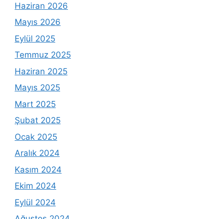
Haziran 2026
Mayıs 2026
Eylül 2025
Temmuz 2025
Haziran 2025
Mayıs 2025
Mart 2025
Şubat 2025
Ocak 2025
Aralık 2024
Kasım 2024
Ekim 2024
Eylül 2024
Ağustos 2024