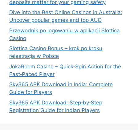
deposits matter for your gaming safety
Dive into the Best Online Casinos in Australia:
Uncover popular games and top AUD
Przewodnik po logowaniu w aplikacji Slottica
Casino
Slottica Casino Bonus – krok po kroku
rejestracja w Polsce
JokaRoom Casino – Quick‑Spin Action for the
Fast‑Paced Player
Sky365 APK Download in India: Complete
Guide for Players
Sky365 APK Download: Step‑by‑Step
Registration Guide for Indian Players