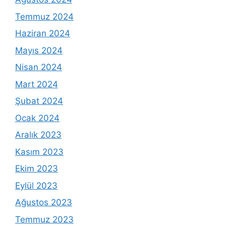
Temmuz 2024
Haziran 2024
Mayıs 2024
Nisan 2024
Mart 2024
Şubat 2024
Ocak 2024
Aralık 2023
Kasım 2023
Ekim 2023
Eylül 2023
Ağustos 2023
Temmuz 2023