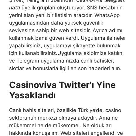
hattı
üyelik grupları oluşturuyor. SNS hesabının
yerini alan yeni bir iletişim aracıdır. WhatsApp
uygulamasından daha yüksek güvenlik
seviyesine sahip bir web sitesidir. Ayrıca adımı
kullanmak bana güven verdi. Uygulama ile neler
yapabilirsiniz, uygulamayı şikayette bulunmak
için kullanabilirsiniz.Uygulama ekibimize katılın
ve Telegram uygulamamızda canlı bahisler,
slotlar ve bonuslarla ilgili en son haberleri alın.
Casinoviva Twitter’ı Yine
Yasaklandı
Canlı bahis siteleri, özellikle Türkiye’de, casino
sektörünün merkezi olmaya adaydır. Ama ne
mükemmel ne de mükemmel. Ne oldukları
hakkında konuşalım. Web siteleri engellendi ve