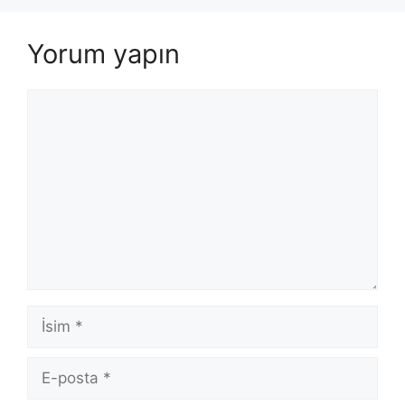
Yorum yapın
Yorum
İsim
E-
posta