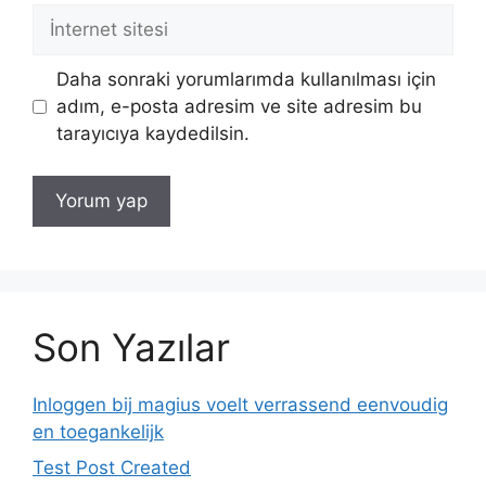
İnternet
sitesi
Daha sonraki yorumlarımda kullanılması için
adım, e-posta adresim ve site adresim bu
tarayıcıya kaydedilsin.
Son Yazılar
Inloggen bij magius voelt verrassend eenvoudig
en toegankelijk
Test Post Created