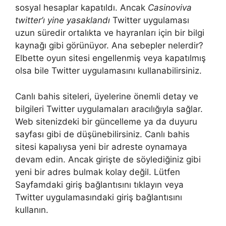
sosyal hesaplar kapatıldı. Ancak
Casinoviva
twitter’ı yine yasaklandı
Twitter uygulaması
uzun süredir ortalıkta ve hayranları için bir bilgi
kaynağı gibi görünüyor. Ana sebepler nelerdir?
Elbette oyun sitesi engellenmiş veya kapatılmış
olsa bile Twitter uygulamasını kullanabilirsiniz.
Canlı bahis siteleri, üyelerine önemli detay ve
bilgileri Twitter uygulamaları aracılığıyla sağlar.
Web sitenizdeki bir güncelleme ya da duyuru
sayfası gibi de düşünebilirsiniz. Canlı bahis
sitesi kapalıysa yeni bir adreste oynamaya
devam edin. Ancak girişte de söylediğiniz gibi
yeni bir adres bulmak kolay değil. Lütfen
Sayfamdaki giriş bağlantısını tıklayın veya
Twitter uygulamasındaki giriş bağlantısını
kullanın.