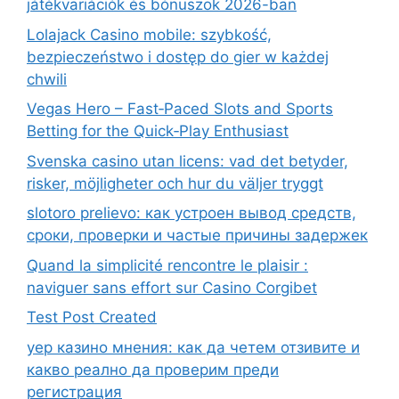
játékvariációk és bónuszok 2026-ban
Lolajack Casino mobile: szybkość,
bezpieczeństwo i dostęp do gier w każdej
chwili
Vegas Hero – Fast‑Paced Slots and Sports
Betting for the Quick‑Play Enthusiast
Svenska casino utan licens: vad det betyder,
risker, möjligheter och hur du väljer tryggt
slotoro prelievo: как устроен вывод средств,
сроки, проверки и частые причины задержек
Quand la simplicité rencontre le plaisir :
naviguer sans effort sur Casino Corgibet
Test Post Created
yep казино мнения: как да четем отзивите и
какво реално да проверим преди
регистрация