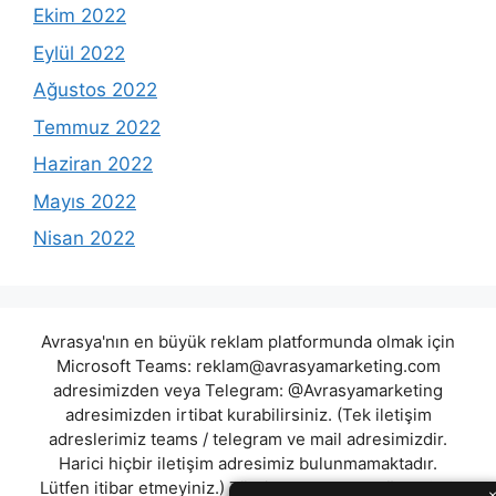
Ekim 2022
Eylül 2022
Ağustos 2022
Temmuz 2022
Haziran 2022
Mayıs 2022
Nisan 2022
Avrasya'nın en büyük reklam platformunda olmak için
Microsoft Teams:
reklam@avrasyamarketing.com
adresimizden veya Telegram: @Avrasyamarketing
adresimizden irtibat kurabilirsiniz. (Tek iletişim
adreslerimiz teams / telegram ve mail adresimizdir.
Harici hiçbir iletişim adresimiz bulunmamaktadır.
Lütfen itibar etmeyiniz.) Türkiye yasalarına göre 7258