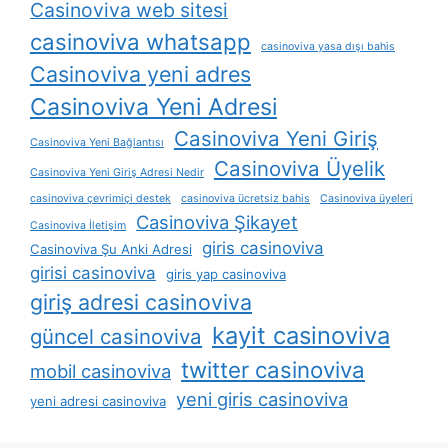
Casinoviva web sitesi
casinoviva whatsapp
casinoviva yasa dışı bahis
Casinoviva yeni adres
Casinoviva Yeni Adresi
Casinoviva Yeni Giriş
Casinoviva Yeni Bağlantısı
Casinoviva Üyelik
Casinoviva Yeni Giriş Adresi Nedir
casinoviva çevrimiçi destek
casinoviva ücretsiz bahis
Casinoviva üyeleri
Casinoviva Şikayet
Casinoviva İletişim
giris casinoviva
Casinoviva Şu Anki Adresi
girisi casinoviva
giris yap casinoviva
giriş adresi casinoviva
kayit casinoviva
güncel casinoviva
twitter casinoviva
mobil casinoviva
yeni giris casinoviva
yeni adresi casinoviva