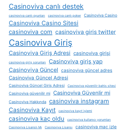
Casinoviva canlı destek
Casinoviva Casino
casinoviva canlı oyunları
casinoviva canlı poker
Casinoviva Casino Sitesi
casinoviva com
casinoviva giris twitter
Casinoviva Giriş
Casinoviva Giriş Adresi
casinoviva girişi
Casinoviva giriş yap
casinoviva giriş sorunları
Casinoviva Güncel
casinoviva güncel adres
Casinoviva Güncel Adresi
Casinoviva Güncel Giriş Adresi
Casinoviva güvenilir bahis sitesi
Casinoviva Güvenlir mi
Casinoviva güvenilir mi
casinoviva instagram
Casinoviva Hakkında
Casinoviva Kayıt
casinoviva kayıt i̇şlemi
casinoviva kaç oldu
casinoviva kullanıcı yorumları
casinoviva maç izle
Casinoviva Lisanslı Mı
Casinoviva Lisansı