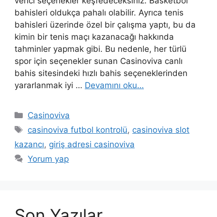
verici seçenekler keşfedeceksiniz. Basketbol
bahisleri oldukça pahalı olabilir. Ayrıca tenis
bahisleri üzerinde özel bir çalışma yaptı, bu da
kimin bir tenis maçı kazanacağı hakkında
tahminler yapmak gibi. Bu nedenle, her türlü
spor için seçenekler sunan Casinoviva canlı
bahis sitesindeki hızlı bahis seçeneklerinden
yararlanmak iyi …
Devamını oku…
Kategoriler
Casinoviva
Etiketler
casinoviva futbol kontrolü
,
casinoviva slot
kazancı
,
giriş adresi casinoviva
Yorum yap
Son Yazılar