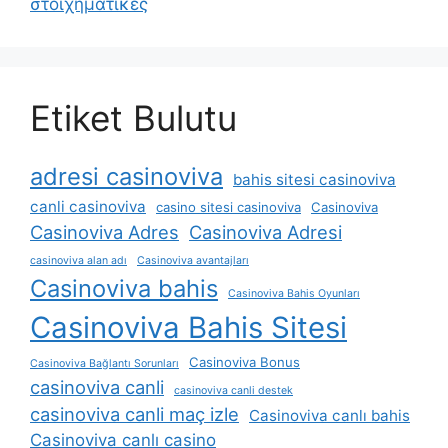
στοιχηματικες
Etiket Bulutu
adresi casinoviva
bahis sitesi casinoviva
canli casinoviva
casino sitesi casinoviva
Casinoviva
Casinoviva Adres
Casinoviva Adresi
casinoviva alan adı
Casinoviva avantajları
Casinoviva bahis
Casinoviva Bahis Oyunları
Casinoviva Bahis Sitesi
Casinoviva Bonus
Casinoviva Bağlantı Sorunları
casinoviva canli
casinoviva canli destek
casinoviva canli maç izle
Casinoviva canlı bahis
Casinoviva canlı casino