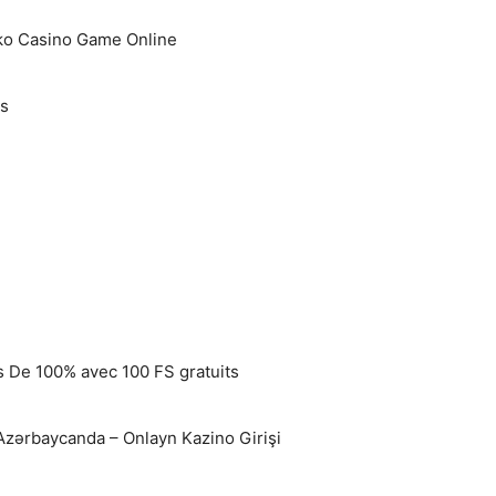
inko Casino Game Online
us
 De 100% avec 100 FS gratuits
Azərbaycanda – Onlayn Kazino Girişi