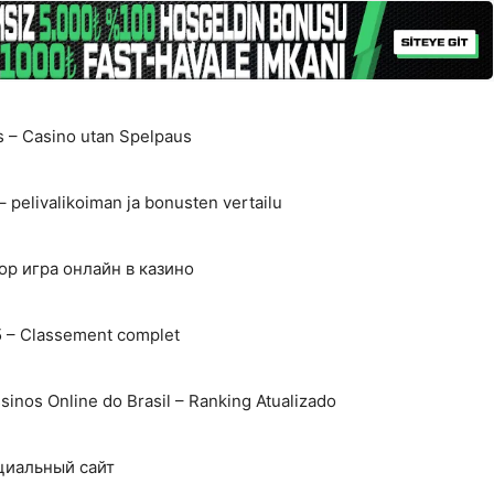
s – Casino utan Spelpaus
 pelivalikoiman ja bonusten vertailu
ор игра онлайн в казино
5 – Classement complet
inos Online do Brasil – Ranking Atualizado
ициальный сайт