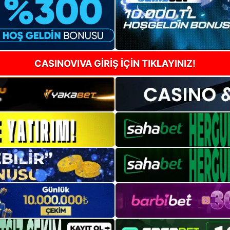
CASINOVIVA GİRİŞ İÇİN TIKLAYINIZ!