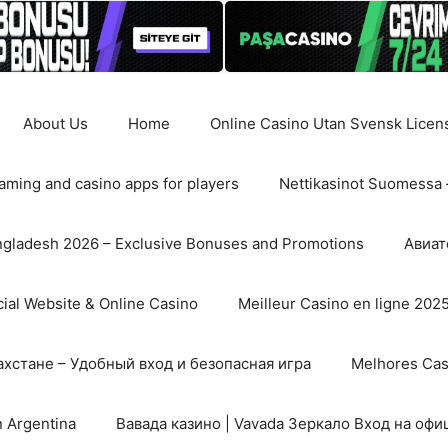
About Us
Home
Online Casino Utan Svensk Licen
aming and casino apps for players
Nettikasinot Suomessa –
ngladesh 2026 – Exclusive Bonuses and Promotions
Авиат
cial Website & Online Casino
Meilleur Casino en ligne 202
ахстане – Удобный вход и безопасная игра
Melhores Cass
n Argentina
Вавада казино | Vavada Зеркало Вход на оф