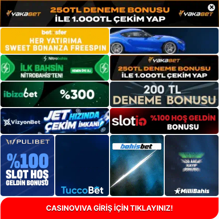
×
CASINOVIVA GİRİŞ İÇİN TIKLAYINIZ!