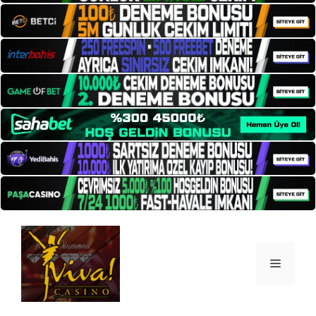
İçeriğe
atla
Menü