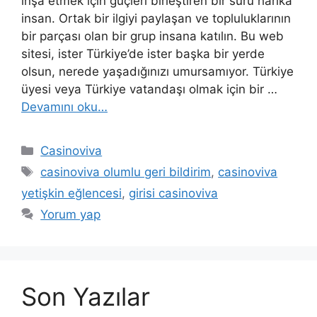
inşa etmek için güçleri birleştiren bir sürü harika
insan. Ortak bir ilgiyi paylaşan ve topluluklarının
bir parçası olan bir grup insana katılın. Bu web
sitesi, ister Türkiye’de ister başka bir yerde
olsun, nerede yaşadığınızı umursamıyor. Türkiye
üyesi veya Türkiye vatandaşı olmak için bir …
Devamını oku…
Kategoriler
Casinoviva
Etiketler
casinoviva olumlu geri bildirim
,
casinoviva
yetişkin eğlencesi
,
girisi casinoviva
Yorum yap
Son Yazılar