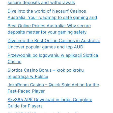
secure deposits and withdrawals
Dive into the world of Neosurf Casinos
Australia: Your roadmap to safe gaming and
Best Online Pokies Australia: Why secure
deposits matter for your gaming safety
Dive into the Best Online Casinos in Australia:
Uncover popular games and top AUD
Przewodnik po logowaniu w aplikacji Slottica
Casino
Slottica Casino Bonus – krok po kroku
rejestracja w Polsce
JokaRoom Casino – Quick‑Spin Action for the
Fast‑Paced Player
Sky365 APK Download in India: Complete
Guide for Players