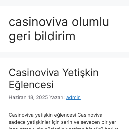
casinoviva olumlu
geri bildirim
Casinoviva Yetişkin
Eğlencesi
Haziran 18, 2025
Yazarı:
admin
Casinoviva yetişkin eğlencesi Casinoviva
sadece yetişkinler için serin ve sevecen bir yer