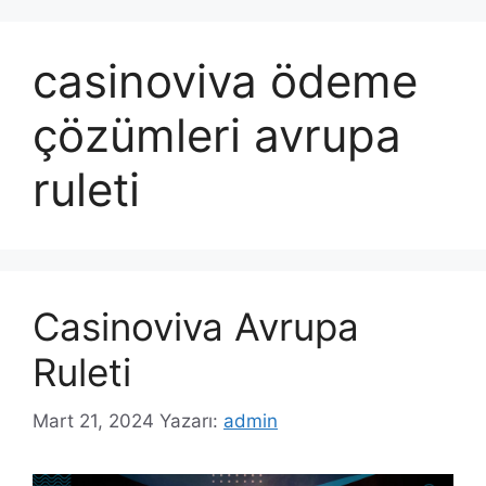
casinoviva ödeme
çözümleri avrupa
ruleti
Casinoviva Avrupa
Ruleti
Mart 21, 2024
Yazarı:
admin