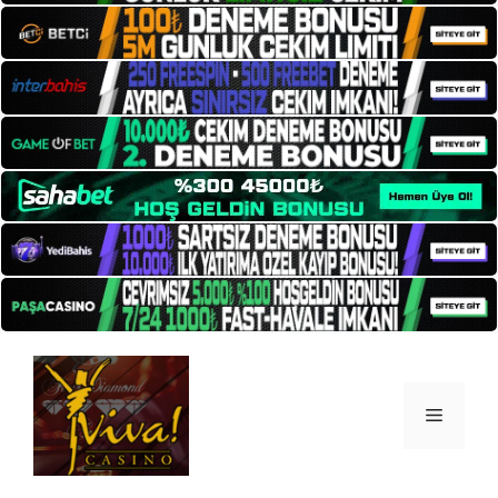
İçeriğe
atla
Menü