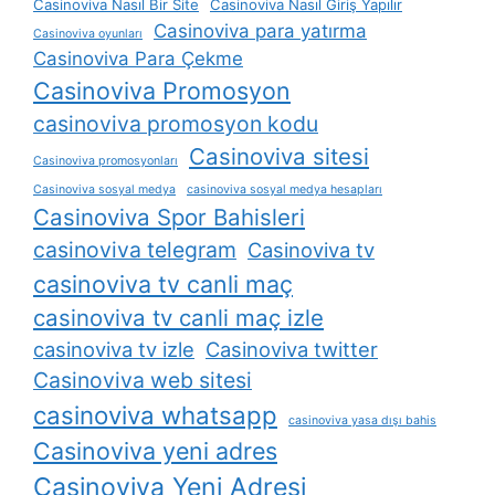
Casinoviva Nasıl Bir Site
Casinoviva Nasıl Giriş Yapılır
Casinoviva para yatırma
Casinoviva oyunları
Casinoviva Para Çekme
Casinoviva Promosyon
casinoviva promosyon kodu
Casinoviva sitesi
Casinoviva promosyonları
Casinoviva sosyal medya
casinoviva sosyal medya hesapları
Casinoviva Spor Bahisleri
casinoviva telegram
Casinoviva tv
casinoviva tv canli maç
casinoviva tv canli maç izle
casinoviva tv izle
Casinoviva twitter
Casinoviva web sitesi
casinoviva whatsapp
casinoviva yasa dışı bahis
Casinoviva yeni adres
Casinoviva Yeni Adresi