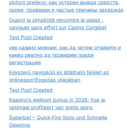
slotoro prelievo: как устроен вывод средств,
сроки, проверки и частые причины задержек
Quand la simplicité rencontre le plaisir :
naviguer sans effort sur Casino Corgibet
Test Post Created
yep казино мнения: как да четем отзивите и
какво реално да проверим преди
регистрация
Egyszerű navigáció és átlátható felület az
onlinesportfogadás világában
Test Post Created
Kaasino’s welkom bonus in 2026: hoe je
optimaal profiteert van gratis spins
Superbet – Quick‑Fire Slots und Schnelle
Gewinne