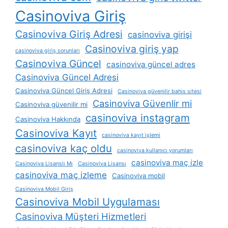
Casinoviva Giriş
Casinoviva Giriş Adresi
casinoviva girişi
Casinoviva giriş yap
casinoviva giriş sorunları
Casinoviva Güncel
casinoviva güncel adres
Casinoviva Güncel Adresi
Casinoviva Güncel Giriş Adresi
Casinoviva güvenilir bahis sitesi
Casinoviva Güvenlir mi
Casinoviva güvenilir mi
casinoviva instagram
Casinoviva Hakkında
Casinoviva Kayıt
casinoviva kayıt i̇şlemi
casinoviva kaç oldu
casinoviva kullanıcı yorumları
casinoviva maç izle
Casinoviva Lisanslı Mı
Casinoviva Lisansı
casinoviva maç izleme
Casinoviva mobil
Casinoviva Mobil Giriş
Casinoviva Mobil Uygulaması
Casinoviva Müşteri Hizmetleri