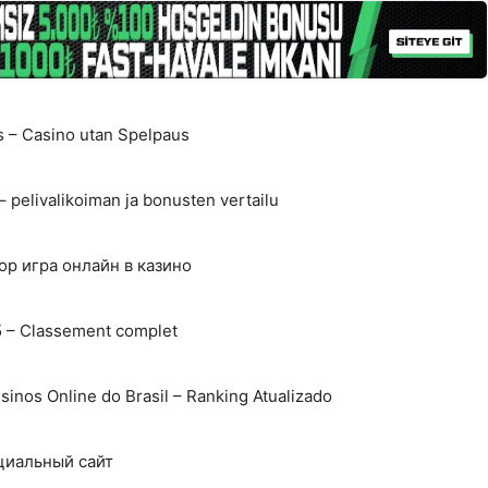
s – Casino utan Spelpaus
 pelivalikoiman ja bonusten vertailu
ор игра онлайн в казино
5 – Classement complet
inos Online do Brasil – Ranking Atualizado
ициальный сайт