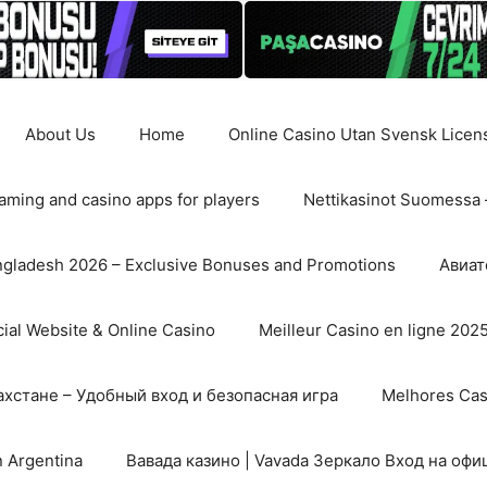
About Us
Home
Online Casino Utan Svensk Licen
aming and casino apps for players
Nettikasinot Suomessa –
ngladesh 2026 – Exclusive Bonuses and Promotions
Авиат
cial Website & Online Casino
Meilleur Casino en ligne 202
ахстане – Удобный вход и безопасная игра
Melhores Cass
n Argentina
Вавада казино | Vavada Зеркало Вход на оф