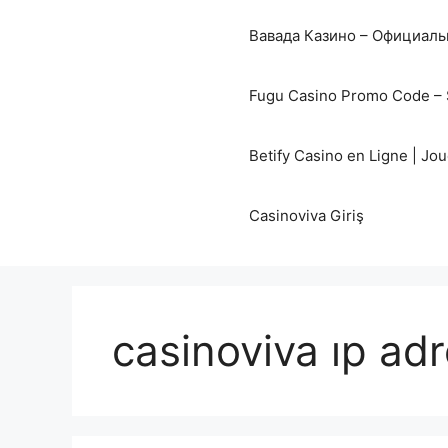
Вавада Казино – Официаль
Fugu Casino Promo Code – S
Betify Casino en Ligne | Jou
Casinoviva Giriş
casinoviva ıp adr