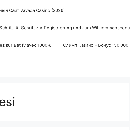
ный Сайт Vavada Casino (2026)
chritt für Schritt zur Registrierung und zum Willkommensbon
ez sur Betify avec 1000 €
Олимп Казино – Бонус 150 000 
esi