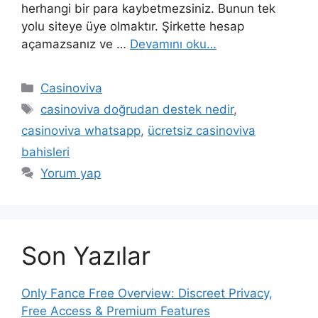
herhangi bir para kaybetmezsiniz. Bunun tek
yolu siteye üye olmaktır. Şirkette hesap
açamazsanız ve …
Devamını oku…
Kategoriler
Casinoviva
Etiketler
casinoviva doğrudan destek nedir
,
casinoviva whatsapp
,
ücretsiz casinoviva
bahisleri
Yorum yap
Son Yazılar
Only Fance Free Overview: Discreet Privacy,
Free Access & Premium Features