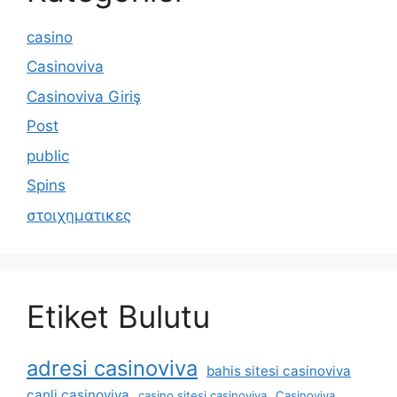
casino
Casinoviva
Casinoviva Giriş
Post
public
Spins
στοιχηματικες
Etiket Bulutu
adresi casinoviva
bahis sitesi casinoviva
canli casinoviva
casino sitesi casinoviva
Casinoviva