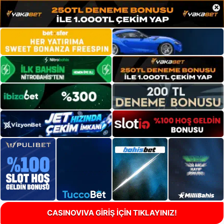
×
CASINOVIVA GİRİŞ İÇİN TIKLAYINIZ!