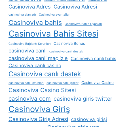
Casinoviva Adres
Casinoviva Adresi
casinoviva alan adı
Casinoviva avantajları
Casinoviva bahis
Casinoviva Bahis Oyunları
Casinoviva Bahis Sitesi
Casinoviva Bonus
Casinoviva Bağlantı Sorunları
casinoviva canli
casinoviva canli destek
casinoviva canli maç izle
Casinoviva canlı bahis
Casinoviva canlı casino
Casinoviva canlı destek
Casinoviva Casino
casinoviva canlı oyunları
casinoviva canlı poker
Casinoviva Casino Sitesi
casinoviva com
casinoviva giris twitter
Casinoviva Giriş
Casinoviva Giriş Adresi
casinoviva girişi