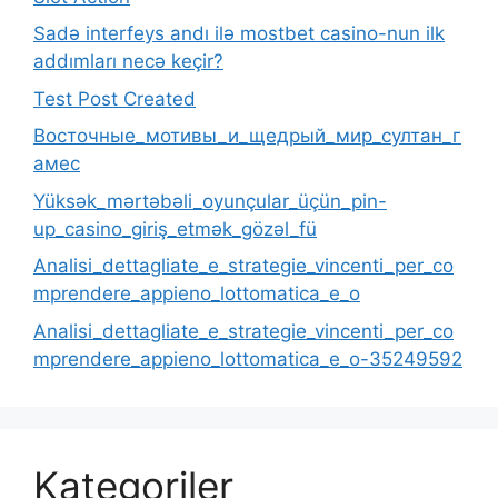
Sadə interfeys andı ilə mostbet casino-nun ilk
addımları necə keçir?
Test Post Created
Восточные_мотивы_и_щедрый_мир_султан_г
амес
Yüksək_mərtəbəli_oyunçular_üçün_pin-
up_casino_giriş_etmək_gözəl_fü
Analisi_dettagliate_e_strategie_vincenti_per_co
mprendere_appieno_lottomatica_e_o
Analisi_dettagliate_e_strategie_vincenti_per_co
mprendere_appieno_lottomatica_e_o-35249592
Kategoriler