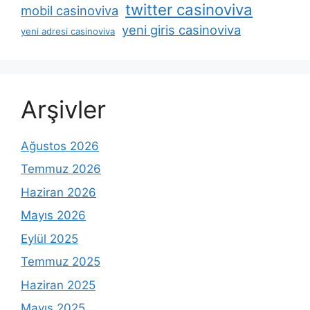
twitter casinoviva
mobil casinoviva
yeni giris casinoviva
yeni adresi casinoviva
Arşivler
Ağustos 2026
Temmuz 2026
Haziran 2026
Mayıs 2026
Eylül 2025
Temmuz 2025
Haziran 2025
Mayıs 2025