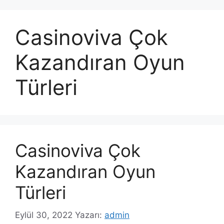
Casinoviva Çok
Kazandıran Oyun
Türleri
Casinoviva Çok
Kazandıran Oyun
Türleri
Eylül 30, 2022
Yazarı:
admin