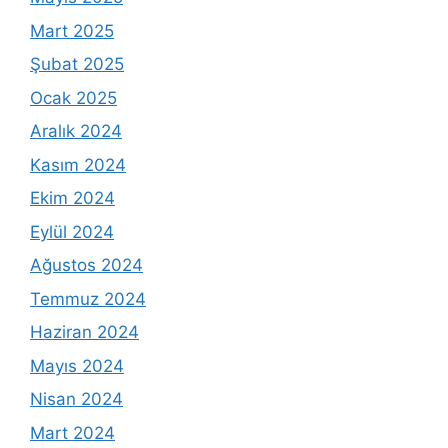
Mart 2025
Şubat 2025
Ocak 2025
Aralık 2024
Kasım 2024
Ekim 2024
Eylül 2024
Ağustos 2024
Temmuz 2024
Haziran 2024
Mayıs 2024
Nisan 2024
Mart 2024