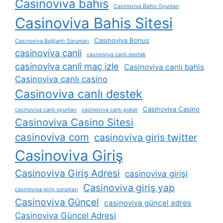
Casinoviva bahis
Casinoviva Bahis Oyunları
Casinoviva Bahis Sitesi
Casinoviva Bonus
Casinoviva Bağlantı Sorunları
casinoviva canli
casinoviva canli destek
casinoviva canli maç izle
Casinoviva canlı bahis
Casinoviva canlı casino
Casinoviva canlı destek
Casinoviva Casino
casinoviva canlı oyunları
casinoviva canlı poker
Casinoviva Casino Sitesi
casinoviva com
casinoviva giris twitter
Casinoviva Giriş
Casinoviva Giriş Adresi
casinoviva girişi
Casinoviva giriş yap
casinoviva giriş sorunları
Casinoviva Güncel
casinoviva güncel adres
Casinoviva Güncel Adresi