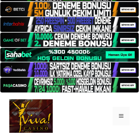
İçeriğe
atla
Menü