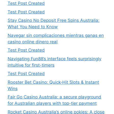
Test Post Created
Test Post Created
Stay Casino No Deposit Free Spins Australia:
What You Need to Know
Navegar sin complicaciones mientras ganas en
casino online dinero real
Test Post Created
Navigating Fun88’s interface feels surprisingly
intuitive for first-timers
Test Post Created
Rooster Bet Casino: Quick‑Hit Slots & Instant
Wins
Fair Go Casino Australia: a secure playground
for Australian players with top-tier payment
Rocket Casino Australia’s online pokies: A close