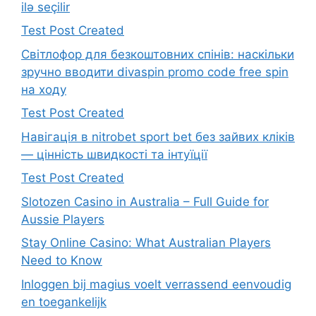
ilə seçilir
Test Post Created
Світлофор для безкоштовних спінів: наскільки
зручно вводити divaspin promo code free spin
на ходу
Test Post Created
Навігація в nitrobet sport bet без зайвих кліків
— цінність швидкості та інтуїції
Test Post Created
Slotozen Casino in Australia – Full Guide for
Aussie Players
Stay Online Casino: What Australian Players
Need to Know
Inloggen bij magius voelt verrassend eenvoudig
en toegankelijk