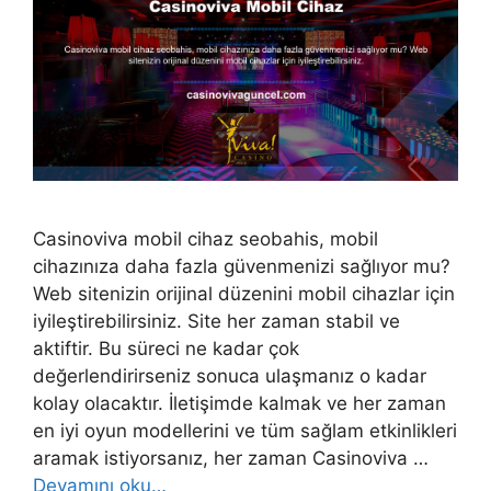
Casinoviva mobil cihaz seobahis, mobil
cihazınıza daha fazla güvenmenizi sağlıyor mu?
Web sitenizin orijinal düzenini mobil cihazlar için
iyileştirebilirsiniz. Site her zaman stabil ve
aktiftir. Bu süreci ne kadar çok
değerlendirirseniz sonuca ulaşmanız o kadar
kolay olacaktır. İletişimde kalmak ve her zaman
en iyi oyun modellerini ve tüm sağlam etkinlikleri
aramak istiyorsanız, her zaman Casinoviva …
Devamını oku…