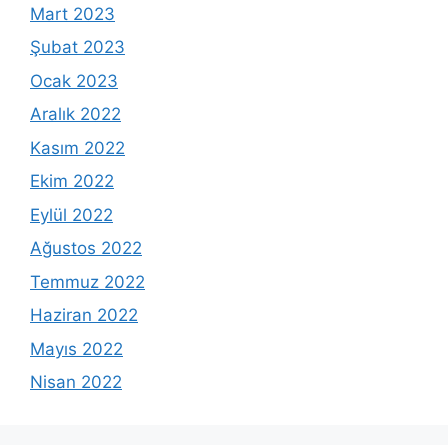
Mart 2023
Şubat 2023
Ocak 2023
Aralık 2022
Kasım 2022
Ekim 2022
Eylül 2022
Ağustos 2022
Temmuz 2022
Haziran 2022
Mayıs 2022
Nisan 2022