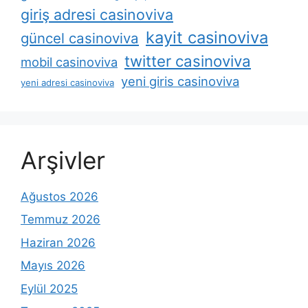
giriş adresi casinoviva
kayit casinoviva
güncel casinoviva
twitter casinoviva
mobil casinoviva
yeni giris casinoviva
yeni adresi casinoviva
Arşivler
Ağustos 2026
Temmuz 2026
Haziran 2026
Mayıs 2026
Eylül 2025