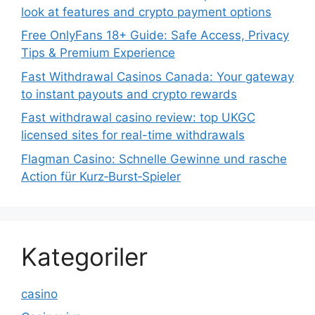
look at features and crypto payment options
Free OnlyFans 18+ Guide: Safe Access, Privacy
Tips & Premium Experience
Fast Withdrawal Casinos Canada: Your gateway
to instant payouts and crypto rewards
Fast withdrawal casino review: top UKGC
licensed sites for real-time withdrawals
Flagman Casino: Schnelle Gewinne und rasche
Action für Kurz‑Burst‑Spieler
Kategoriler
casino