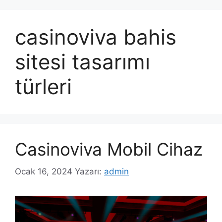
casinoviva bahis
sitesi tasarımı
türleri
Casinoviva Mobil Cihaz
Ocak 16, 2024
Yazarı:
admin