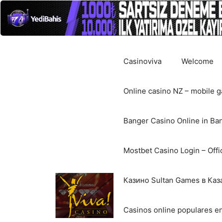
İçeriğe
atla
Casinoviva
Welcome
Online casino NZ – mobile g
Banger Casino Online in Ba
Mostbet Casino Login – Offi
Казино Sultan Games в Каз
Casinos online populares e