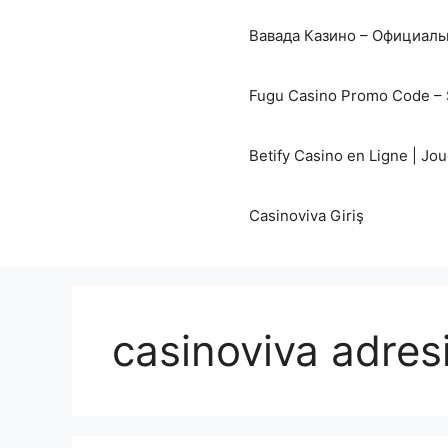
Вавада Казино – Официаль
Fugu Casino Promo Code – S
Betify Casino en Ligne | Jou
Casinoviva Giriş
casinoviva adresi