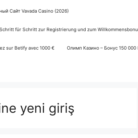
ный Сайт Vavada Casino (2026)
chritt für Schritt zur Registrierung und zum Willkommensbon
ez sur Betify avec 1000 €
Олимп Казино – Бонус 150 000 
ne yeni giriş