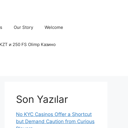
us
Our Story
Welcome
KZT и 250 FS Olimp Казино
Son Yazılar
No KYC Casinos Offer a Shortcut
but Demand Caution from Curious