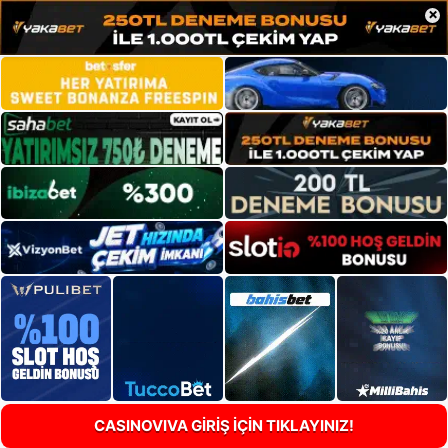
×
CASINOVIVA GİRİŞ İÇİN TIKLAYINIZ!