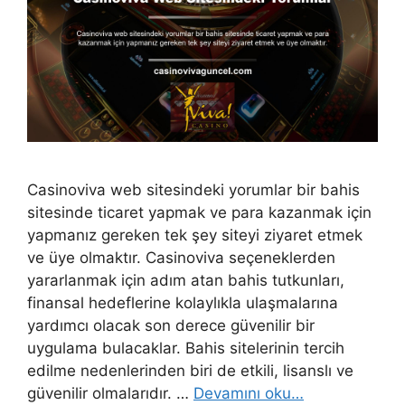
Casinoviva web sitesindeki yorumlar bir bahis
sitesinde ticaret yapmak ve para kazanmak için
yapmanız gereken tek şey siteyi ziyaret etmek
ve üye olmaktır. Casinoviva seçeneklerden
yararlanmak için adım atan bahis tutkunları,
finansal hedeflerine kolaylıkla ulaşmalarına
yardımcı olacak son derece güvenilir bir
uygulama bulacaklar. Bahis sitelerinin tercih
edilme nedenlerinden biri de etkili, lisanslı ve
güvenilir olmalarıdır. …
Devamını oku…