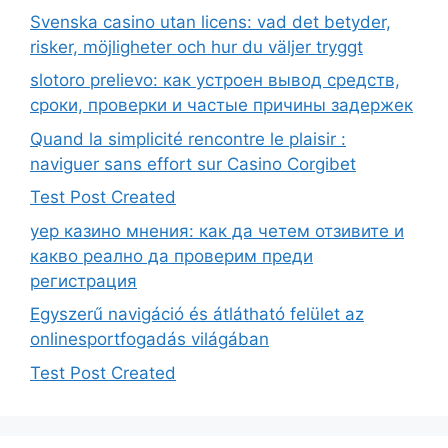
Svenska casino utan licens: vad det betyder,
risker, möjligheter och hur du väljer tryggt
slotoro prelievo: как устроен вывод средств,
сроки, проверки и частые причины задержек
Quand la simplicité rencontre le plaisir :
naviguer sans effort sur Casino Corgibet
Test Post Created
yep казино мнения: как да четем отзивите и
какво реално да проверим преди
регистрация
Egyszerű navigáció és átlátható felület az
onlinesportfogadás világában
Test Post Created