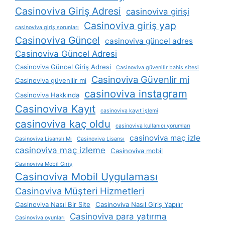
Casinoviva Giriş Adresi
casinoviva girişi
Casinoviva giriş yap
casinoviva giriş sorunları
Casinoviva Güncel
casinoviva güncel adres
Casinoviva Güncel Adresi
Casinoviva Güncel Giriş Adresi
Casinoviva güvenilir bahis sitesi
Casinoviva Güvenlir mi
Casinoviva güvenilir mi
casinoviva instagram
Casinoviva Hakkında
Casinoviva Kayıt
casinoviva kayıt i̇şlemi
casinoviva kaç oldu
casinoviva kullanıcı yorumları
casinoviva maç izle
Casinoviva Lisanslı Mı
Casinoviva Lisansı
casinoviva maç izleme
Casinoviva mobil
Casinoviva Mobil Giriş
Casinoviva Mobil Uygulaması
Casinoviva Müşteri Hizmetleri
Casinoviva Nasıl Bir Site
Casinoviva Nasıl Giriş Yapılır
Casinoviva para yatırma
Casinoviva oyunları