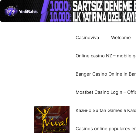
İçeriğe
atla
Casinoviva
Welcome
Online casino NZ – mobile g
Banger Casino Online in Ba
Mostbet Casino Login – Offi
Казино Sultan Games в Каз
Casinos online populares e