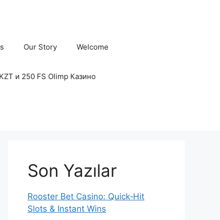
us
Our Story
Welcome
KZT и 250 FS Olimp Казино
Son Yazılar
Rooster Bet Casino: Quick‑Hit
Slots & Instant Wins