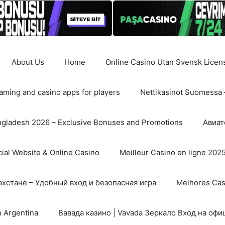
About Us
Home
Online Casino Utan Svensk Licen
aming and casino apps for players
Nettikasinot Suomessa –
ngladesh 2026 – Exclusive Bonuses and Promotions
Авиат
cial Website & Online Casino
Meilleur Casino en ligne 202
ахстане – Удобный вход и безопасная игра
Melhores Cass
n Argentina
Вавада казино | Vavada Зеркало Вход на оф