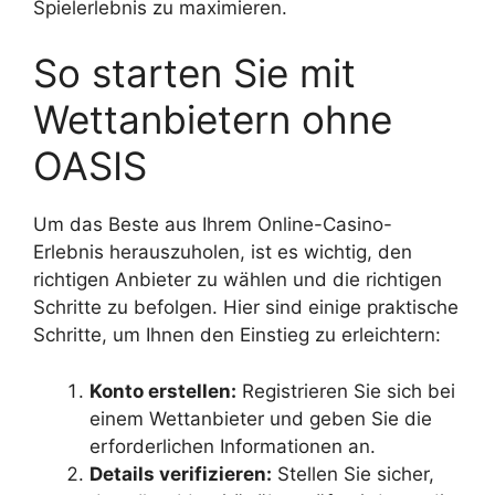
Spielerlebnis zu maximieren.
So starten Sie mit
Wettanbietern ohne
OASIS
Um das Beste aus Ihrem Online-Casino-
Erlebnis herauszuholen, ist es wichtig, den
richtigen Anbieter zu wählen und die richtigen
Schritte zu befolgen. Hier sind einige praktische
Schritte, um Ihnen den Einstieg zu erleichtern:
Konto erstellen:
Registrieren Sie sich bei
einem Wettanbieter und geben Sie die
erforderlichen Informationen an.
Details verifizieren:
Stellen Sie sicher,