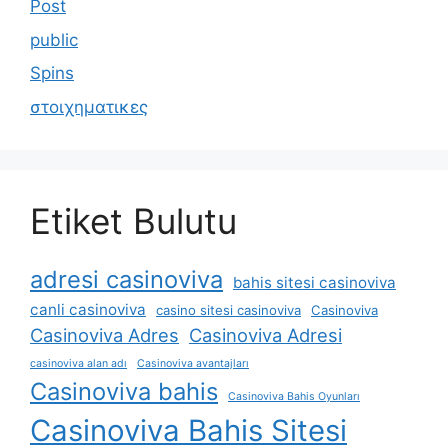
Post
public
Spins
στοιχηματικες
Etiket Bulutu
adresi casinoviva
bahis sitesi casinoviva
canli casinoviva
casino sitesi casinoviva
Casinoviva
Casinoviva Adres
Casinoviva Adresi
casinoviva alan adı
Casinoviva avantajları
Casinoviva bahis
Casinoviva Bahis Oyunları
Casinoviva Bahis Sitesi