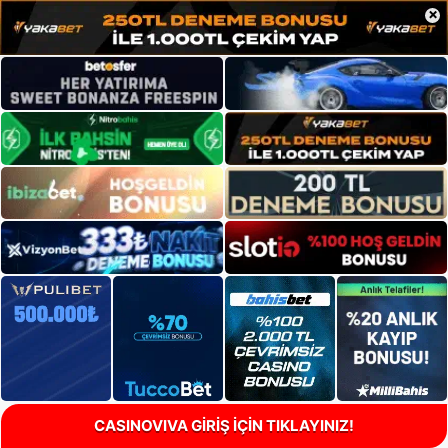
×
CASINOVIVA GİRİŞ İÇİN TIKLAYINIZ!