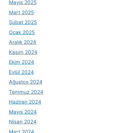
Mayıs 2025
Mart 2025
Şubat 2025
Ocak 2025
Aralık 2024
Kasım 2024
Ekim 2024
Eylül 2024
Ağustos 2024
Temmuz 2024
Haziran 2024
Mayıs 2024
Nisan 2024
Mart 2024