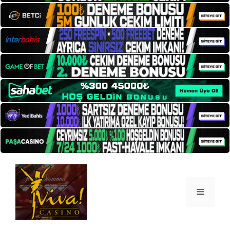
İçeriğe
atla
Menü