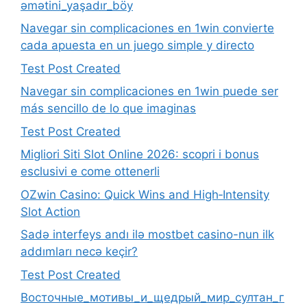
əmətini_yaşadır_böy
Navegar sin complicaciones en 1win convierte
cada apuesta en un juego simple y directo
Test Post Created
Navegar sin complicaciones en 1win puede ser
más sencillo de lo que imaginas
Test Post Created
Migliori Siti Slot Online 2026: scopri i bonus
esclusivi e come ottenerli
OZwin Casino: Quick Wins and High‑Intensity
Slot Action
Sadə interfeys andı ilə mostbet casino-nun ilk
addımları necə keçir?
Test Post Created
Восточные_мотивы_и_щедрый_мир_султан_г