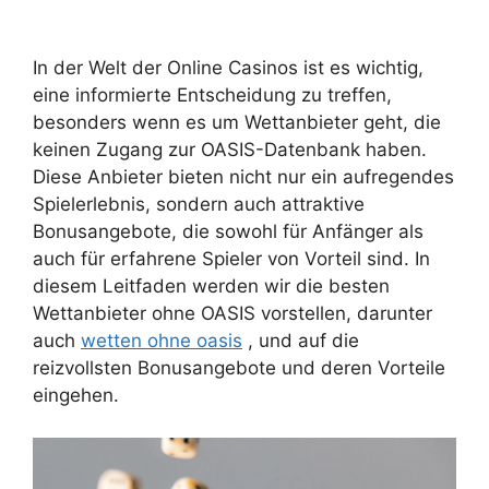
In der Welt der Online Casinos ist es wichtig,
eine informierte Entscheidung zu treffen,
besonders wenn es um Wettanbieter geht, die
keinen Zugang zur OASIS-Datenbank haben.
Diese Anbieter bieten nicht nur ein aufregendes
Spielerlebnis, sondern auch attraktive
Bonusangebote, die sowohl für Anfänger als
auch für erfahrene Spieler von Vorteil sind. In
diesem Leitfaden werden wir die besten
Wettanbieter ohne OASIS vorstellen, darunter
auch
wetten ohne oasis
, und auf die
reizvollsten Bonusangebote und deren Vorteile
eingehen.