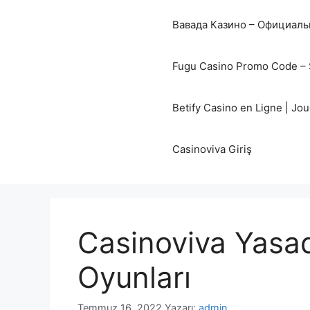
Вавада Казино – Официаль
Fugu Casino Promo Code – S
Betify Casino en Ligne | Jou
Casinoviva Giriş
Casinoviva Yasad
Oyunları
Temmuz 16, 2022
Yazarı:
admin